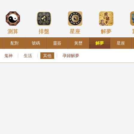
測算
排盤
星座
解夢
配對
號碼
靈簽
黃歷
解夢
星座
鬼神
生活
其他
孕婦解夢