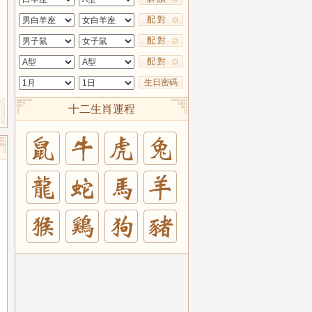
配 對
配 對
配 對
生日密碼
十二生肖運程
兔
羊
豬