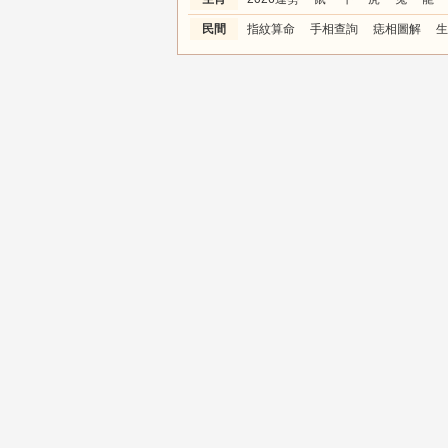
民間
指紋算命
手相查詢
痣相圖解
生