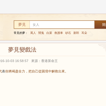
夢見
常見的夢：
罵人
鬧鬼
白菜
救護車
砂石
新郎
耳朵
夢見變戲法
16-10-03 16:58:57 來源：香港算命王
代
表
你將竭盡全力，把自己從困境中解救出來。