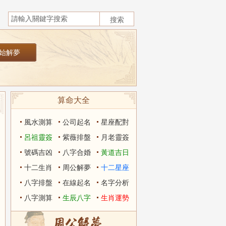
算命大全
風水測算
公司起名
星座配對
呂祖靈簽
紫薇排盤
月老靈簽
號碼吉凶
八字合婚
黃道吉日
十二生肖
周公解夢
十二星座
八字排盤
在線起名
名字分析
八字測算
生辰八字
生肖運勢