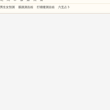
男生女預測
眼跳測吉凶
打噴嚏測吉凶
六爻占卜