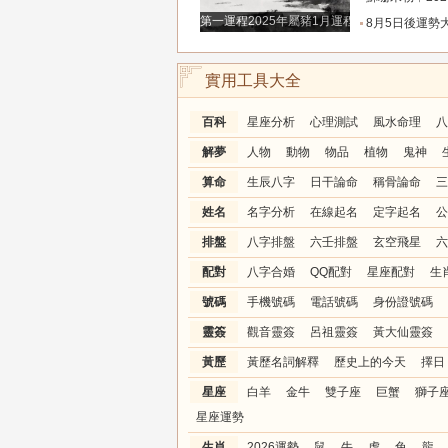
第一運程2025年屬豬1月運程解析
8月5日後運勢大爆發！這三大星座受夠了窮苦，終於熬到
實用工具大全
百科
星座分析
心理測試
風水命理
八
解夢
人物
動物
物品
植物
鬼神
算命
生辰八字
日干論命
稱骨論命
三
姓名
名字分析
在線起名
定字起名
公
排盤
八字排盤
六壬排盤
玄空飛星
六
配對
八字合婚
QQ配對
星座配對
生
號碼
手機號碼
電話號碼
身份證號碼
靈簽
觀音靈簽
呂祖靈簽
黃大仙靈簽
黃歷
黃歷名詞解釋
歷史上的今天
擇日
星座
白羊
金牛
雙子座
巨蟹
獅子
星座運勢
生肖
2026運勢
鼠
牛
虎
兔
龍