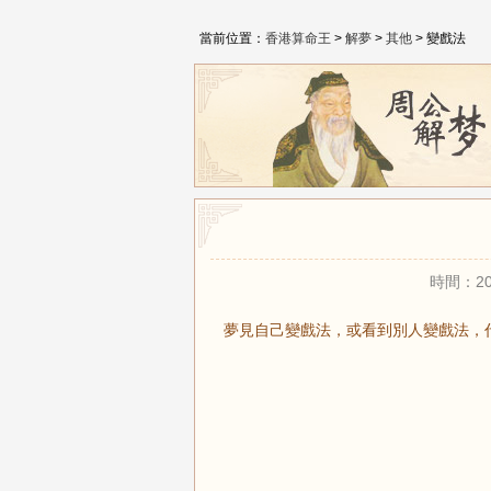
當前位置：
香港算命王
>
解夢
>
其他
> 變戲法
時間：20
夢見自己變戲法，或看到別人變戲法，