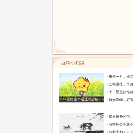
百科小知識
未來一月，桃花飛上天，前任主動回眸，回到甜
立秋過後，單身的人遇到心動對象，脫單信號明
十二星座的性格死穴，十二星座女生
Alex巨蟹座本週運勢詳解2024.12.23-12.29
時光流轉，好運從不遲到：這些星座日日被幸
星座運勢如何，哪個星座事業運勢
巨蟹座公認最不好惹的三大生
蘇珊米勒︱2026年8月處女座月