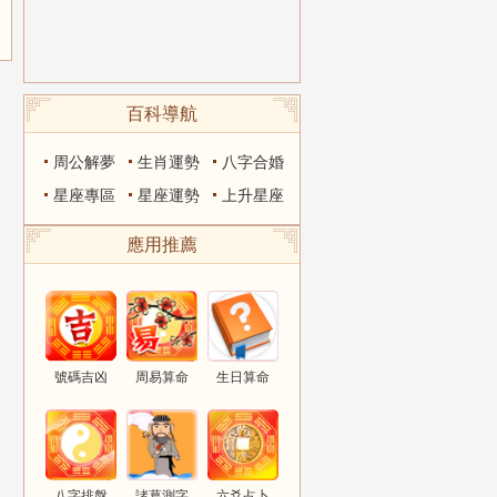
百科導航
周公解夢
生肖運勢
八字合婚
星座專區
星座運勢
上升星座
應用推薦
號碼吉凶
周易算命
生日算命
八字排盤
諸葛測字
六爻占卜