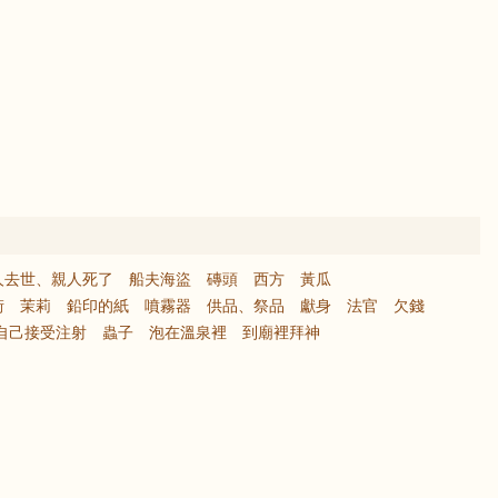
人去世、親人死了
船夫海盜
磚頭
西方
黃瓜
街
茉莉
鉛印的紙
噴霧器
供品、祭品
獻身
法官
欠錢
自己接受注射
蟲子
泡在溫泉裡
到廟裡拜神