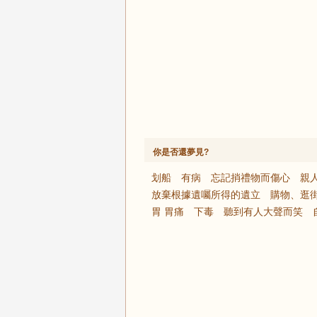
你是否還夢見?
划船
有病
忘記捎禮物而傷心
親
放棄根據遺囑所得的遺立
購物、逛
胃 胃痛
下毒
聽到有人大聲而笑