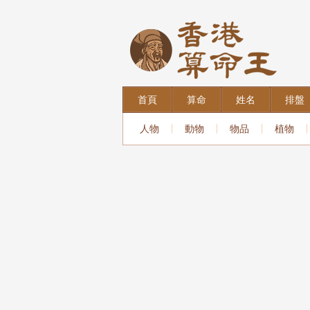
首頁
算命
姓名
排盤
人物
動物
物品
植物