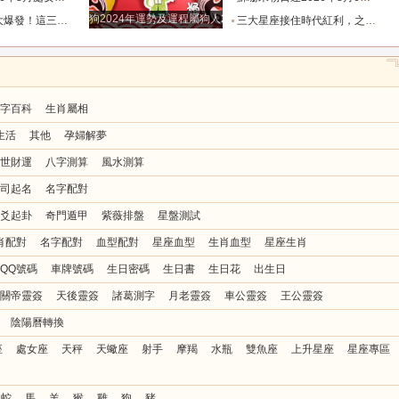
狗2024年運勢及運程屬狗人2024運勢好嗎
“貴人送財”，翻身做主人！_小人_回報_遠超
三大星座接住時代紅利，之前吃虧隱忍，全部轉化為晚年財富_行業_合作_人情
字百科
生肖屬相
生活
其他
孕婦解夢
世財運
八字測算
風水測算
司起名
名字配對
爻起卦
奇門遁甲
紫薇排盤
星盤測試
肖配對
名字配對
血型配對
星座血型
生肖血型
星座生肖
QQ號碼
車牌號碼
生日密碼
生日書
生日花
出生日
關帝靈簽
天後靈簽
諸葛測字
月老靈簽
車公靈簽
王公靈簽
陰陽曆轉換
座
處女座
天秤
天蠍座
射手
摩羯
水瓶
雙魚座
上升星座
星座專區
蛇
馬
羊
猴
雞
狗
豬