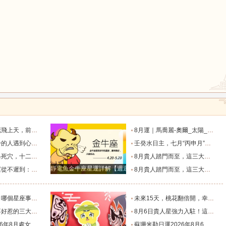
鼠
牛
虎
龍
蛇
馬
蜜生活的星座！_愛情_雙子座_重逢
8月運｜馬喬麗-奧爾_太陽_迦勒_生活節奏
顯的三個星座_雙子座_時間_感情
壬癸水日主，七月“丙申月”，情感運解析_申沖_單身_陰歷
誰最醜？_感情_愛情_才能
8月貴人踏門而至，這三大星座喜迎難得的大好運勢！_朋友_夏末秋_輕鬆感
猴
雞
狗
靜電魚金牛座星運詳解【週運2024年12月9日-12月15日】
運悄然圍繞_獅子座_生活_雙子座
8月貴人踏門而至，這三大星座喜迎難得的大好運勢！_朋友_夏末秋_輕鬆感
最好？_能力_變化_同情心
未來15天，桃花翻倍開，幸福主動找上門，4星座與真愛喜結連理_愛情_雙子座_金牛座
肖_特質_底線_衝突
8月6日貴人星強力入駐！這四大星座告別“孤軍奮戰”，未來30天逢兇化吉，借力暴富！_小人_合作_伯樂
度運勢_工作_木星_滿月
蘇珊米勒日運2026年8月6日十二星座運勢_土星_太陽_內心