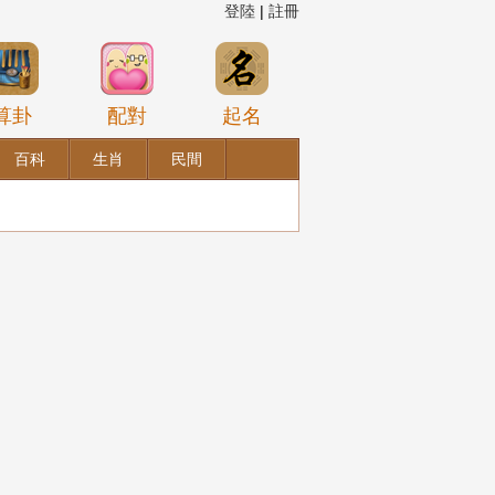
登陸
|
註冊
算卦
配對
起名
百科
生肖
民間