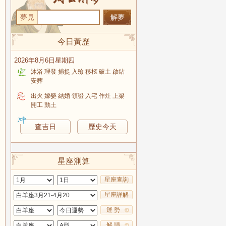
夢見
今日黃歷
2026年8月6日星期四
沐浴 理發 捕捉 入殮 移柩 破土 啟鉆
安葬
出火 嫁娶 結婚 領證 入宅 作灶 上梁
開工 動土
查吉日
歷史今天
星座測算
星座查詢
星座詳解
運 勢
解 讀