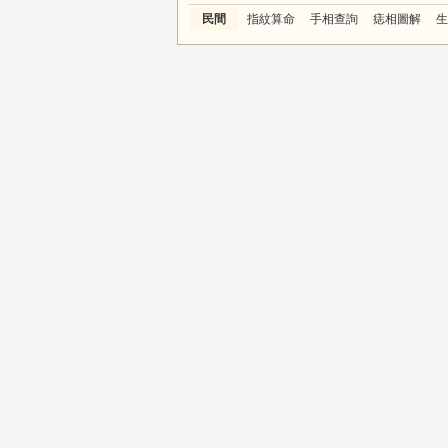
民間
指紋算命
手相查詢
痣相圖解
生