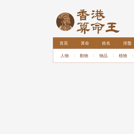
首頁
算命
姓名
排盤
人物
動物
物品
植物