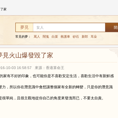
毀了家
夢見
常見的夢：
罵人
鬧鬼
白菜
救護車
砂石
新郎
耳朵
夢見火山爆發毀了家
16-10-03 16:58:57 來源：香港算命王
的家有不好的印象，也可能你是不喜歡安定生活，喜歡生活中有新鮮感
壓力，所以你在潛意識中會想讓整個家有全新的轉變，只是你的潛意識
是很單純，且很主觀地從你自己的角度來發洩而已，不要太自責。