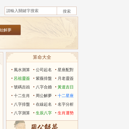
算命大全
風水測算
公司起名
星座配對
呂祖靈簽
紫薇排盤
月老靈簽
號碼吉凶
八字合婚
黃道吉日
十二生肖
周公解夢
十二星座
八字排盤
在線起名
名字分析
八字測算
生辰八字
生肖運勢