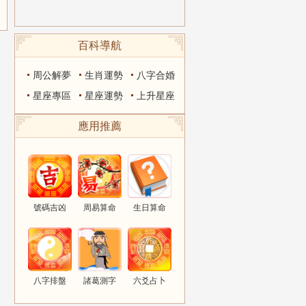
百科導航
周公解夢
生肖運勢
八字合婚
星座專區
星座運勢
上升星座
應用推薦
號碼吉凶
周易算命
生日算命
八字排盤
諸葛測字
六爻占卜