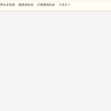
男生女預測
眼跳測吉凶
打噴嚏測吉凶
六爻占卜