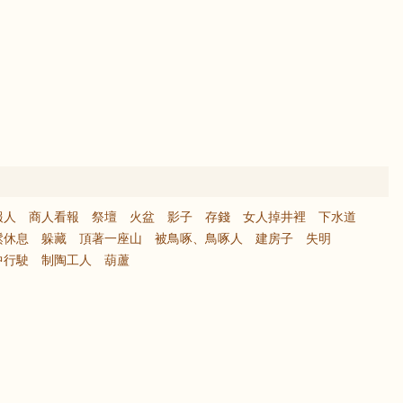
報人
商人看報
祭壇
火盆
影子
存錢
女人掉井裡
下水道
鬆休息
躲藏
頂著一座山
被鳥啄、鳥啄人
建房子
失明
中行駛
制陶工人
葫蘆