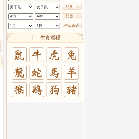
配 對
配 對
生日密碼
十二生肖運程
兔
羊
豬