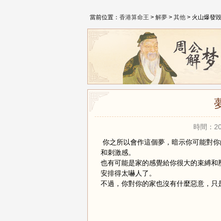
當前位置：
香港算命王
>
解夢
>
其他
> 火山爆發
時間：20
你之所以會作這個夢，暗示你可能對你
和刺激感。
也有可能是家的感覺給你很大的束縛和
安排得太嚇人了。
不過，你對你的家也沒有什麼惡意，只