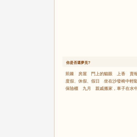
你是否還夢見?
荊棘
房屋
門上的貓眼
上香
賣
度假、休假、假日
坐在沙發椅中輕
保險櫃
九月
親戚搬家，車子在水