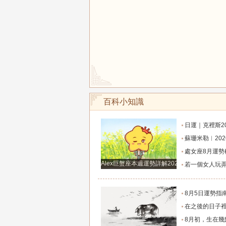
百科小知識
日運｜克裡斯2026年8月7日十二星
蘇珊米勒︱2026年8月射手座月
處女座8月運勢穩步攀升！打磨細節，付出皆有
Alex巨蟹座本週運勢詳解2024.12.23-12.29
若一個女人玩弄你的感情，那她一定有這
8月5日運勢指南：12星座今天該咋
在之後的日子裡7天運勢上升，橫財滾滾入門，從小
8月初，生在幾點的人，富有才情，桃花旺盛，和氣