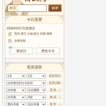
夢見
今日黃歷
2026年8月7日星期五
祭祀 塞穴 入殮 破土 安葬 移柩
余事勿取
查吉日
歷史今天
星座測算
星座查詢
星座詳解
運 勢
解 讀
配 對