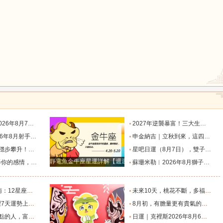
鼠
牛
虎
龍
蛇
馬
座運勢_天秤座_金星_主動
2027年逆襲暴富！三大生肖踩中流年財星，一路飛速賺大錢_財富_貴人_屬豬
度運勢_日食_九宮_伴侶
申金納吉｜立秋到來，這四大生肖要走好運了_金水_申辰_午馬
猴
雞
狗
回響好運連連_工作_過往_月度
星吧日運（8月7日），雙子座沮喪，水瓶座不愉快，雙魚座有誤會_工作_情人_方會更
靜電魚金牛座星運詳解【週運2024年12月9日-12月15日】
樣的表現！_星座_女性_距離感
蘇珊米勒︱2026年8月獅子座月度運勢_木星_滿月_日食
個整？_朋友_水瓶_處女
未來10天，桃花不斷，多福多運，遇見甜蜜愛情的幾個星座_金牛座_雙子座_家庭
是福星的星座_生活_在未來_好運
8月初，有膽量更有貴氣的四個星座，能成為事業王者，生意興隆_初將_天蠍座_朋友
生財過一生_天秤座_獅子座_關係
日運｜克裡斯2026年8月6日十二星座運勢_處理_對方_主動