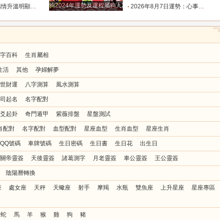
狗2024年運勢及運程屬狗人2024運勢好嗎
值得的人靠近_時間_雙魚_反應
2026年8月7日運勢：心事懸在半空最是疲憊，今天迷霧散去，所有人都能接住生活給出的明確答復_事情_層面_關係
字百科
生肖屬相
生活
其他
孕婦解夢
世財運
八字測算
風水測算
司起名
名字配對
爻起卦
奇門遁甲
紫薇排盤
星盤測試
肖配對
名字配對
血型配對
星座血型
生肖血型
星座生肖
QQ號碼
車牌號碼
生日密碼
生日書
生日花
出生日
關帝靈簽
天後靈簽
諸葛測字
月老靈簽
車公靈簽
王公靈簽
陰陽曆轉換
座
處女座
天秤
天蠍座
射手
摩羯
水瓶
雙魚座
上升星座
星座專區
蛇
馬
羊
猴
雞
狗
豬