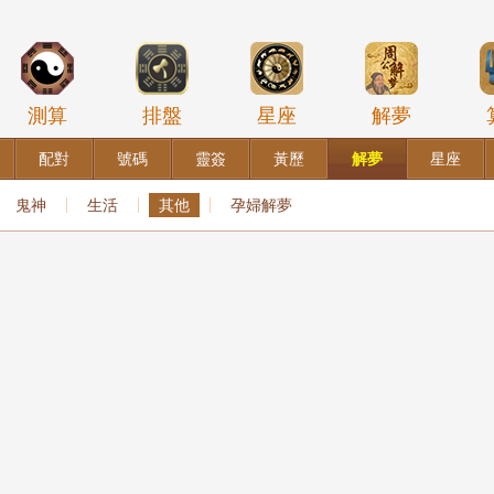
測算
排盤
星座
解夢
配對
號碼
靈簽
黃歷
解夢
星座
鬼神
生活
其他
孕婦解夢