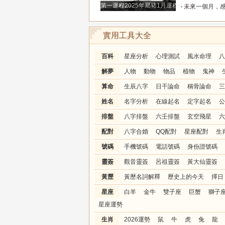
第一運程2025年屬豬1月運程解析
未來一個月，感情升溫明顯的三個星座，
實用工具大全
百科
星座分析
心理測試
風水命理
八
解夢
人物
動物
物品
植物
鬼神
算命
生辰八字
日干論命
稱骨論命
三
姓名
名字分析
在線起名
定字起名
公
排盤
八字排盤
六壬排盤
玄空飛星
六
配對
八字合婚
QQ配對
星座配對
生
號碼
手機號碼
電話號碼
身份證號碼
靈簽
觀音靈簽
呂祖靈簽
黃大仙靈簽
黃歷
黃歷名詞解釋
歷史上的今天
擇日
星座
白羊
金牛
雙子座
巨蟹
獅子
星座運勢
生肖
2026運勢
鼠
牛
虎
兔
龍