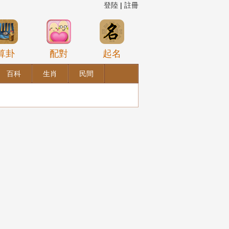
登陸
|
註冊
算卦
配對
起名
百科
生肖
民間