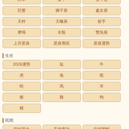
巨蟹
獅子座
處女座
天秤
天蠍座
射手
摩羯
水瓶
雙魚座
上升星座
星座專區
星座運勢
生肖
2026運勢
鼠
牛
虎
兔
龍
蛇
馬
羊
猴
雞
狗
豬
民間