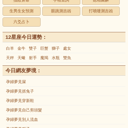
指紋算命
手相查詢
痣相圖解
生男生女預測
眼跳測吉凶
打噴嚏測吉凶
六爻占卜
12星座今日運勢：
白羊
金牛
雙子
巨蟹
獅子
處女
天秤
天蠍
射手
魔羯
水瓶
雙魚
今日網友夢境：
孕婦夢見屎
孕婦夢見抓兔子
孕婦夢見穿新鞋
孕婦夢見自己剪頭髮
孕婦夢見別人流血