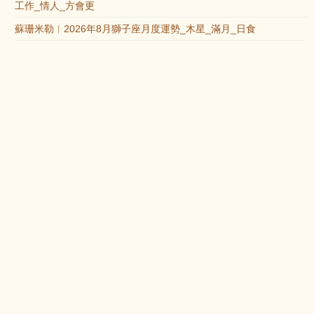
工作_情人_方會更
蘇珊米勒︱2026年8月獅子座月度運勢_木星_滿月_日食