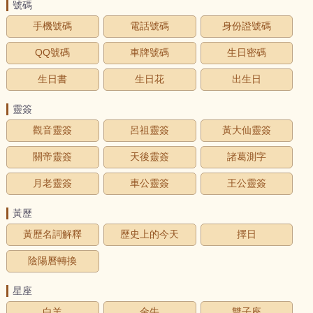
號碼
手機號碼
電話號碼
身份證號碼
QQ號碼
車牌號碼
生日密碼
生日書
生日花
出生日
靈簽
觀音靈簽
呂祖靈簽
黃大仙靈簽
關帝靈簽
天後靈簽
諸葛測字
月老靈簽
車公靈簽
王公靈簽
黃歷
黃歷名詞解釋
歷史上的今天
擇日
陰陽曆轉換
星座
白羊
金牛
雙子座