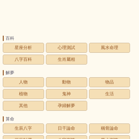
百科
星座分析
心理測試
風水命理
八字百科
生肖屬相
解夢
人物
動物
物品
植物
鬼神
生活
其他
孕婦解夢
算命
生辰八字
日干論命
稱骨論命