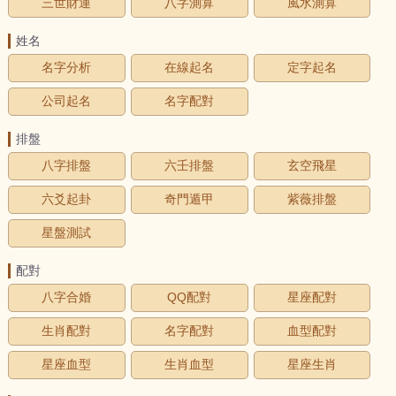
三世財運
八字測算
風水測算
姓名
名字分析
在線起名
定字起名
公司起名
名字配對
排盤
八字排盤
六壬排盤
玄空飛星
六爻起卦
奇門遁甲
紫薇排盤
星盤測試
配對
八字合婚
QQ配對
星座配對
生肖配對
名字配對
血型配對
星座血型
生肖血型
星座生肖