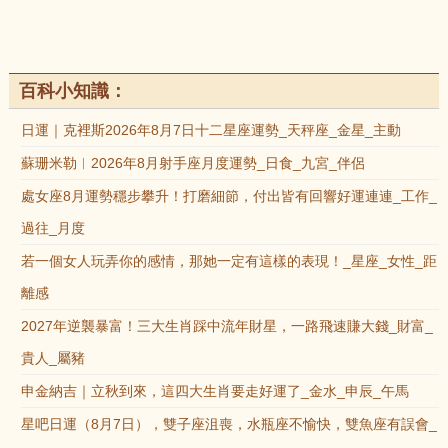
百科小知識：
日運｜克裡斯2026年8月7日十二星座運勢_天秤座_金星_主動
蘇珊米勒︱2026年8月射手座月度運勢_日食_九宮_伴侶
處女座8月運勢穩步攀升！打磨細節，付出皆有回響好運連連_工作_
過往_月度
若一個女人玩弄你的感情，那她一定有這樣的表現！_星座_女性_距
離感
2027年逆襲暴富！三大生肖踩中流年財星，一路飛速賺大錢_財富_
貴人_屬豬
申金納吉｜立秋到來，這四大生肖要走好運了_金水_申辰_午馬
星吧日運（8月7日），雙子座沮喪，水瓶座不愉快，雙魚座有誤會_