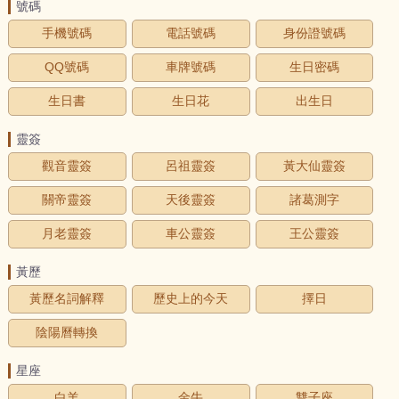
號碼
手機號碼
電話號碼
身份證號碼
QQ號碼
車牌號碼
生日密碼
生日書
生日花
出生日
靈簽
觀音靈簽
呂祖靈簽
黃大仙靈簽
關帝靈簽
天後靈簽
諸葛測字
月老靈簽
車公靈簽
王公靈簽
黃歷
黃歷名詞解釋
歷史上的今天
擇日
陰陽曆轉換
星座
白羊
金牛
雙子座