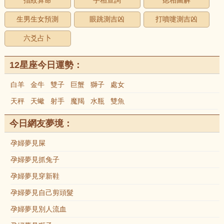
指紋算命
手相查詢
痣相圖解
生男生女預測
眼跳測吉凶
打噴嚏測吉凶
六爻占卜
12星座今日運勢：
白羊
金牛
雙子
巨蟹
獅子
處女
天秤
天蠍
射手
魔羯
水瓶
雙魚
今日網友夢境：
孕婦夢見屎
孕婦夢見抓兔子
孕婦夢見穿新鞋
孕婦夢見自己剪頭髮
孕婦夢見別人流血