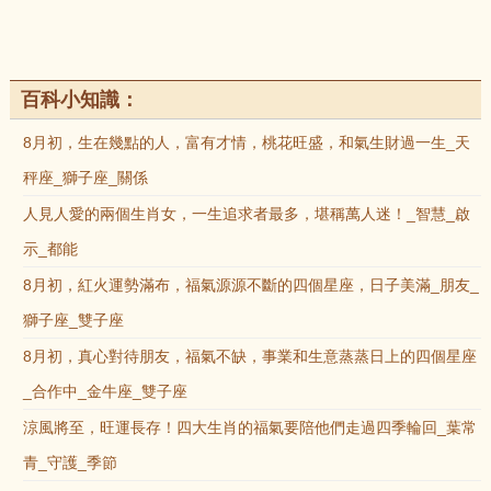
百科小知識：
8月初，生在幾點的人，富有才情，桃花旺盛，和氣生財過一生_天
秤座_獅子座_關係
人見人愛的兩個生肖女，一生追求者最多，堪稱萬人迷！_智慧_啟
示_都能
8月初，紅火運勢滿布，福氣源源不斷的四個星座，日子美滿_朋友_
獅子座_雙子座
8月初，真心對待朋友，福氣不缺，事業和生意蒸蒸日上的四個星座
_合作中_金牛座_雙子座
涼風將至，旺運長存！四大生肖的福氣要陪他們走過四季輪回_葉常
青_守護_季節