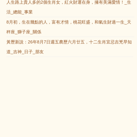
人生路上貴人多的2個生肖女，紅火財運在身，擁有美滿愛情！_生
活_總能_事業
8月初，生在幾點的人，富有才情，桃花旺盛，和氣生財過一生_天
秤座_獅子座_關係
黃歷新說：26年8月7日週五農歷六月廿五，十二生肖宜忌吉兇早知
道_吉神_日子_朋友