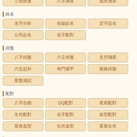
三世財運
八字測算
風水測算
姓名
名字分析
在線起名
定字起名
公司起名
名字配對
排盤
八字排盤
六壬排盤
玄空飛星
六爻起卦
奇門遁甲
紫薇排盤
星盤測試
配對
八字合婚
QQ配對
星座配對
生肖配對
名字配對
血型配對
星座血型
生肖血型
星座生肖