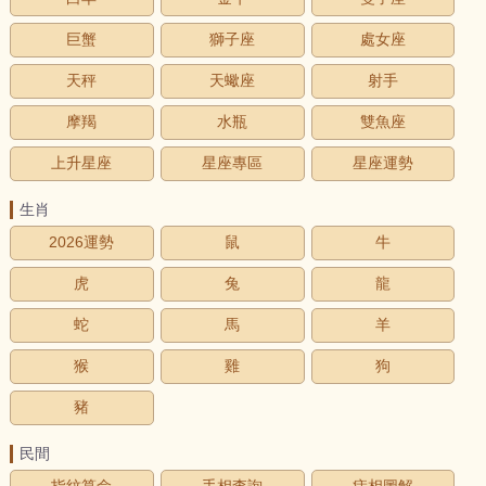
巨蟹
獅子座
處女座
天秤
天蠍座
射手
摩羯
水瓶
雙魚座
上升星座
星座專區
星座運勢
生肖
2026運勢
鼠
牛
虎
兔
龍
蛇
馬
羊
猴
雞
狗
豬
民間