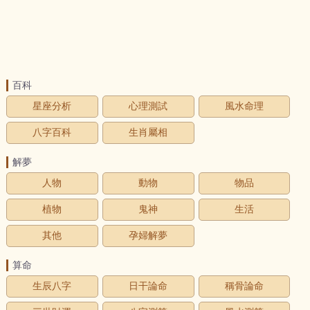
百科
星座分析
心理測試
風水命理
八字百科
生肖屬相
解夢
人物
動物
物品
植物
鬼神
生活
其他
孕婦解夢
算命
生辰八字
日干論命
稱骨論命