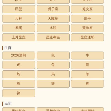
巨蟹
獅子座
處女座
天秤
天蠍座
射手
摩羯
水瓶
雙魚座
上升星座
星座專區
星座運勢
生肖
2026運勢
鼠
牛
虎
兔
龍
蛇
馬
羊
猴
雞
狗
豬
民間