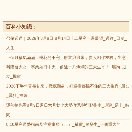
百科小知識：
勞倫週運｜2026年8月8日-8月14日十二星座一週展望_過往_日食_
人生
下個月福氣滿滿，桃花開不完，財富滾滾來，貴人相伴左右，生意
興隆發大財，事業如日中天，前途一片燦爛的三大生肖！_屬狗_朋
友_機會
2026下半年苦盡甘來，徹底翻身，好運擋都擋不住的三大生肖_朋友
_屬豬_福氣
運勢搶先看8月9日週日六月廿七大勢宜忌與行動指南_規避_是非_時
間
8.10星座運勢指南及注意事項（上）_補償_會發生_一個重大的