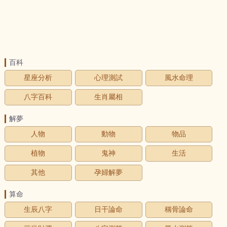
百科
星座分析
心理測試
風水命理
八字百科
生肖屬相
解夢
人物
動物
物品
植物
鬼神
生活
其他
孕婦解夢
算命
生辰八字
日干論命
稱骨論命