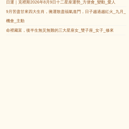
日運｜克裡斯2026年8月9日十二星座運勢_方便會_變動_愛人
9月苦盡甘來四大生肖，黴運散盡福氣進門，日子越過越紅火_九月_
機會_主動
命裡藏富，後半生無災無難的三大星座女_雙子座_女子_修來