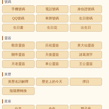
號碼
手機號碼
電話號碼
身份證號碼
QQ號碼
車牌號碼
生日密碼
生日書
生日花
出生日
靈簽
觀音靈簽
呂祖靈簽
黃大仙靈簽
關帝靈簽
天後靈簽
諸葛測字
月老靈簽
車公靈簽
王公靈簽
黃歷
黃歷名詞解釋
歷史上的今天
擇日
陰陽曆轉換
星座
白羊
金牛
雙子座