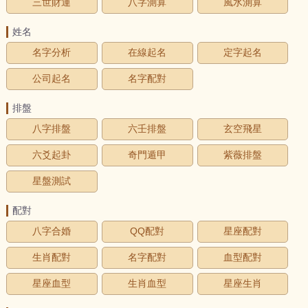
三世財運
八字測算
風水測算
姓名
名字分析
在線起名
定字起名
公司起名
名字配對
排盤
八字排盤
六壬排盤
玄空飛星
六爻起卦
奇門遁甲
紫薇排盤
星盤測試
配對
八字合婚
QQ配對
星座配對
生肖配對
名字配對
血型配對
星座血型
生肖血型
星座生肖