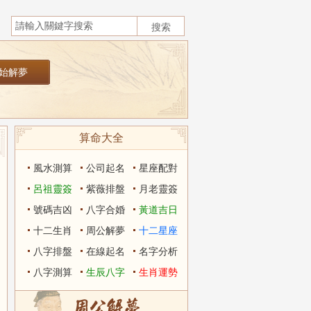
算命大全
風水測算
公司起名
星座配對
呂祖靈簽
紫薇排盤
月老靈簽
號碼吉凶
八字合婚
黃道吉日
十二生肖
周公解夢
十二星座
八字排盤
在線起名
名字分析
八字測算
生辰八字
生肖運勢