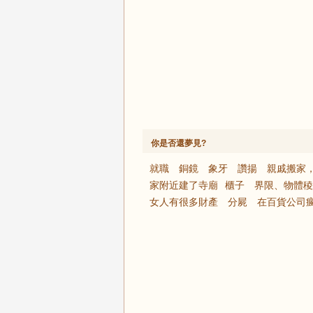
你是否還夢見?
就職
銅鏡
象牙
讚揚
親戚搬家
家附近建了寺廟
​櫃子
界限、物體稜
女人有很多財產
分屍
在百貨公司