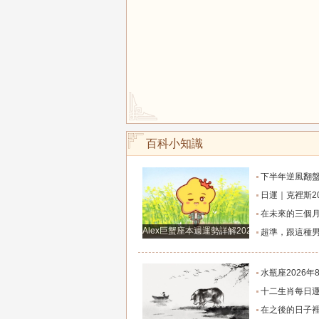
百科小知識
下半年逆風翻盤！這四大星座將迎來命
日運｜克裡斯2026年8月5日十二
在未來的三個月裡，將會有好運來
Alex巨蟹座本週運勢詳解2024.12.23-12.29
超準，跟這種男人談戀愛才有未
水瓶座2026年8月超詳細運勢解
十二生肖每日運勢2026年8
在之後的日子裡橫財飛漲，賺足財庫，桃花