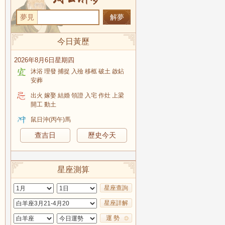
夢見
今日黃歷
2026年8月6日星期四
沐浴 理發 捕捉 入殮 移柩 破土 啟鉆
安葬
出火 嫁娶 結婚 領證 入宅 作灶 上梁
開工 動土
鼠日沖(丙午)馬
查吉日
歷史今天
星座測算
星座查詢
星座詳解
運 勢