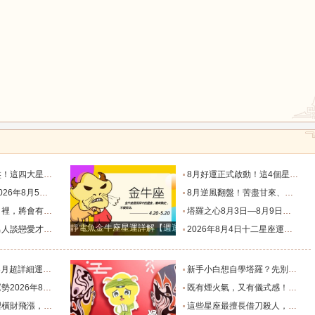
鼠
牛
虎
運轉折點_星象_相位_機會
8月好運正式啟動！這4個星座迎來翻身機會，事業、財運一起升溫_幸運_數字_時間
龍
蛇
馬
星座運勢_感覺_願望_右耳
8月逆風翻盤！苦盡甘來、運勢徹底爆棚的三大星座_內耗_感情_好運
臨的星座_機會_挑戰_家庭
塔羅之心8月3日—8月9日週運勢_方面_事情_生活
靜電魚金牛座星運詳解【週運2024年12月9日-12月15日】
來！_感情_給予_的特點
2026年8月4日十二星座運勢_事業_財運_感情
猴
雞
狗
析！_束明亮_能量_什麽
新手小白想自學塔羅？先別急著買牌，這份書單和真心話請收好_職業_客人_門店
月4日_幸運_綜合_物品
既有煙火氣，又有儀式感！這三個生肖，最擅長把日子過成詩！_生活_習慣_屬雞
旺到爆的星座_愛情_都為之_財富
這些星座最擅長借刀殺人，背後使絆子從不手軟_雙子座_能在_心思