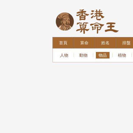
首頁
算命
姓名
排盤
人物
動物
物品
植物