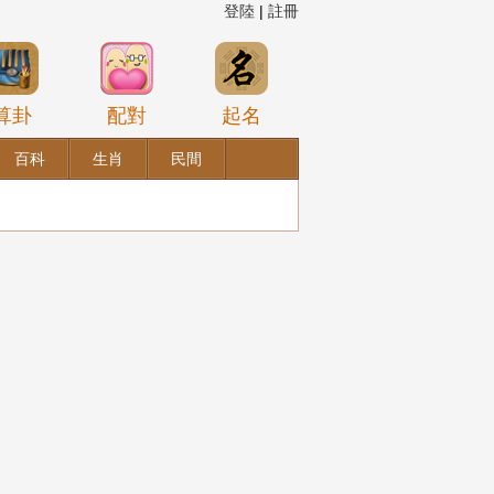
登陸
|
註冊
算卦
配對
起名
百科
生肖
民間