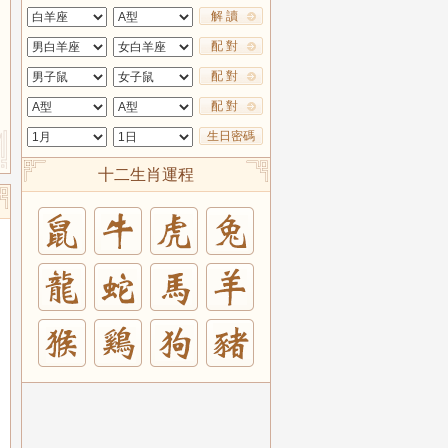
解 讀
配 對
配 對
配 對
生日密碼
十二生肖運程
兔
羊
豬