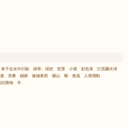
，車子在水中行駛
掃帚、掃把
熨燙
小號
彩色筆
打高爾夫球
邊
美餐
鐵鍬
修補東西
礦山
雕
會議
人潮湧動
瘋狂購物
羊