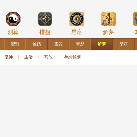
測算
排盤
星座
解夢
配對
號碼
靈簽
黃歷
解夢
星座
鬼神
生活
其他
孕婦解夢