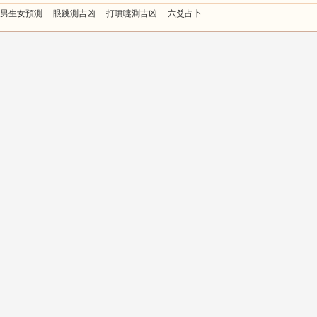
男生女預測
眼跳測吉凶
打噴嚏測吉凶
六爻占卜