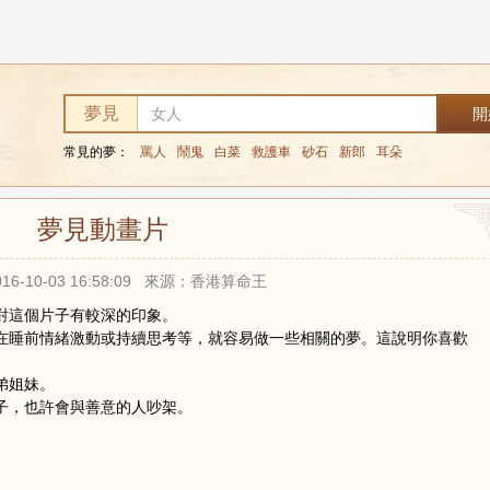
夢見
常見的夢：
罵人
鬧鬼
白菜
救護車
砂石
新郎
耳朵
夢見動畫片
16-10-03 16:58:09 來源：香港算命王
對這個片子有較深的印象。
在睡前情緒激動或持續思考等，就容易做一些相關的夢。這說明你喜歡
弟姐妹。
子，也許會與善意的人吵架。