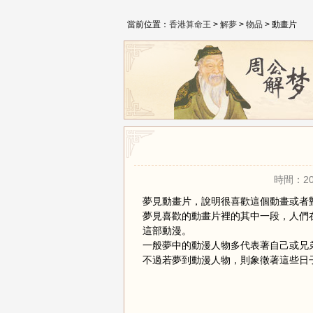
當前位置：
香港算命王
>
解夢
>
物品
> 動畫片
時間：20
夢見動畫片，說明很喜歡這個動畫或者
夢見喜歡的動畫片裡的其中一段，人們
這部動漫。
一般夢中的動漫人物多代表著自己或兄
不過若夢到動漫人物，則象徵著這些日