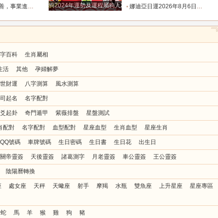
狗2024年運勢及運程屬狗人2024運勢好嗎
橋的四個星座_金牛座_初將_天秤座
娜迪亞日運2026年8月6日週四每日星座運勢_數字_相關_情緒
字百科
生肖屬相
生活
其他
孕婦解夢
世財運
八字測算
風水測算
司起名
名字配對
爻起卦
奇門遁甲
紫薇排盤
星盤測試
肖配對
名字配對
血型配對
星座血型
生肖血型
星座生肖
QQ號碼
車牌號碼
生日密碼
生日書
生日花
出生日
關帝靈簽
天後靈簽
諸葛測字
月老靈簽
車公靈簽
王公靈簽
陰陽曆轉換
座
處女座
天秤
天蠍座
射手
摩羯
水瓶
雙魚座
上升星座
星座專區
蛇
馬
羊
猴
雞
狗
豬