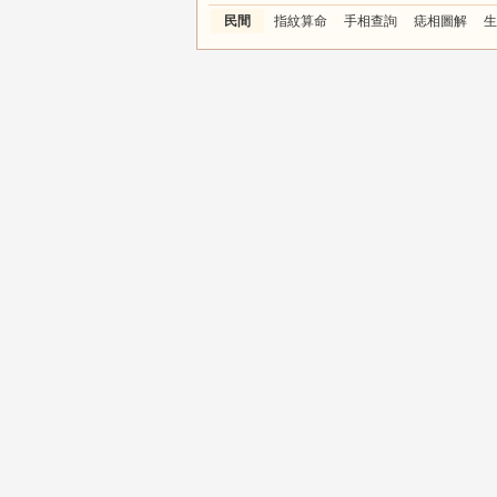
民間
指紋算命
手相查詢
痣相圖解
生