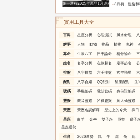
第一運程2025年屬豬1月運程解析
8月初，性格和善，事業進步飛速，全是貴人鋪路搭
實用工具大全
百科
星座分析
心理測試
風水命理
八
解夢
人物
動物
物品
植物
鬼神
算命
生辰八字
日干論命
稱骨論命
三
姓名
名字分析
在線起名
定字起名
公
排盤
八字排盤
六壬排盤
玄空飛星
六
配對
八字合婚
QQ配對
星座配對
生
號碼
手機號碼
電話號碼
身份證號碼
靈簽
觀音靈簽
呂祖靈簽
黃大仙靈簽
黃歷
黃歷名詞解釋
歷史上的今天
擇日
星座
白羊
金牛
雙子座
巨蟹
獅子
星座運勢
生肖
2026運勢
鼠
牛
虎
兔
龍