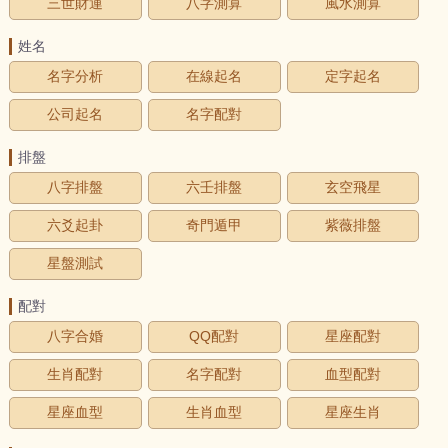
三世財運
八字測算
風水測算
姓名
名字分析
在線起名
定字起名
公司起名
名字配對
排盤
八字排盤
六壬排盤
玄空飛星
六爻起卦
奇門遁甲
紫薇排盤
星盤測試
配對
八字合婚
QQ配對
星座配對
生肖配對
名字配對
血型配對
星座血型
生肖血型
星座生肖