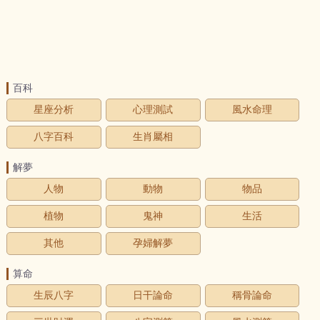
百科
星座分析
心理測試
風水命理
八字百科
生肖屬相
解夢
人物
動物
物品
植物
鬼神
生活
其他
孕婦解夢
算命
生辰八字
日干論命
稱骨論命