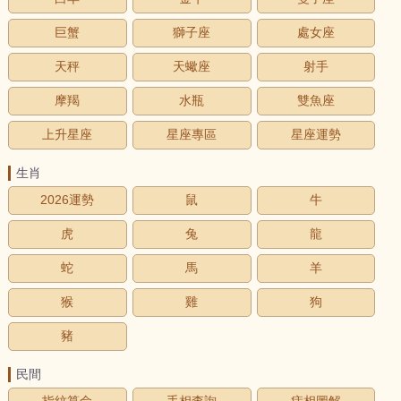
巨蟹
獅子座
處女座
天秤
天蠍座
射手
摩羯
水瓶
雙魚座
上升星座
星座專區
星座運勢
生肖
2026運勢
鼠
牛
虎
兔
龍
蛇
馬
羊
猴
雞
狗
豬
民間