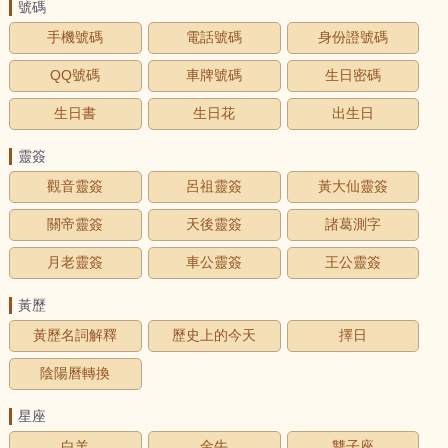
號碼
手機號碼
電話號碼
身份證號碼
QQ號碼
車牌號碼
生日密碼
生日書
生日花
出生日
靈簽
觀音靈簽
呂祖靈簽
黃大仙靈簽
關帝靈簽
天後靈簽
諸葛測字
月老靈簽
車公靈簽
王公靈簽
黃歷
黃歷名詞解釋
歷史上的今天
擇日
陰陽曆轉換
星座
白羊
金牛
雙子座