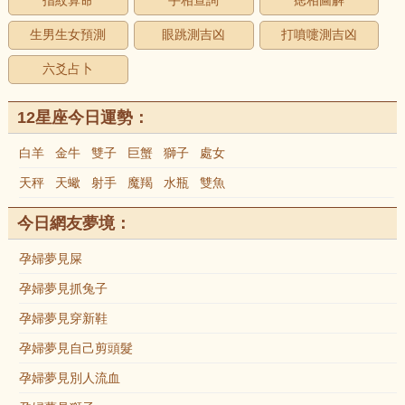
指紋算命
手相查詢
痣相圖解
生男生女預測
眼跳測吉凶
打噴嚏測吉凶
六爻占卜
12星座今日運勢：
白羊
金牛
雙子
巨蟹
獅子
處女
天秤
天蠍
射手
魔羯
水瓶
雙魚
今日網友夢境：
孕婦夢見屎
孕婦夢見抓兔子
孕婦夢見穿新鞋
孕婦夢見自己剪頭髮
孕婦夢見別人流血