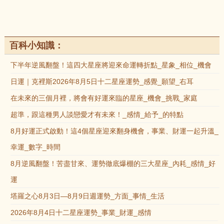
百科小知識：
下半年逆風翻盤！這四大星座將迎來命運轉折點_星象_相位_機會
日運｜克裡斯2026年8月5日十二星座運勢_感覺_願望_右耳
在未來的三個月裡，將會有好運來臨的星座_機會_挑戰_家庭
超準，跟這種男人談戀愛才有未來！_感情_給予_的特點
8月好運正式啟動！這4個星座迎來翻身機會，事業、財運一起升溫_
幸運_數字_時間
8月逆風翻盤！苦盡甘來、運勢徹底爆棚的三大星座_內耗_感情_好
運
塔羅之心8月3日—8月9日週運勢_方面_事情_生活
2026年8月4日十二星座運勢_事業_財運_感情