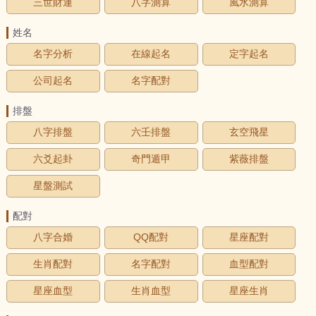
三世財運
八字測算
風水測算
姓名
名字分析
在線起名
定字起名
公司起名
名字配對
排盤
八字排盤
六壬排盤
玄空飛星
六爻起卦
奇門遁甲
紫薇排盤
星盤測試
配對
八字合婚
QQ配對
星座配對
生肖配對
名字配對
血型配對
星座血型
生肖血型
星座生肖