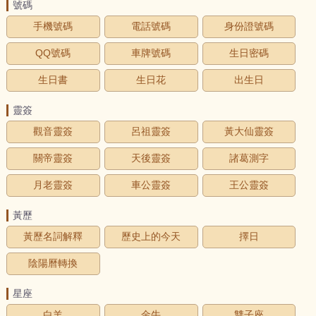
號碼
手機號碼
電話號碼
身份證號碼
QQ號碼
車牌號碼
生日密碼
生日書
生日花
出生日
靈簽
觀音靈簽
呂祖靈簽
黃大仙靈簽
關帝靈簽
天後靈簽
諸葛測字
月老靈簽
車公靈簽
王公靈簽
黃歷
黃歷名詞解釋
歷史上的今天
擇日
陰陽曆轉換
星座
白羊
金牛
雙子座