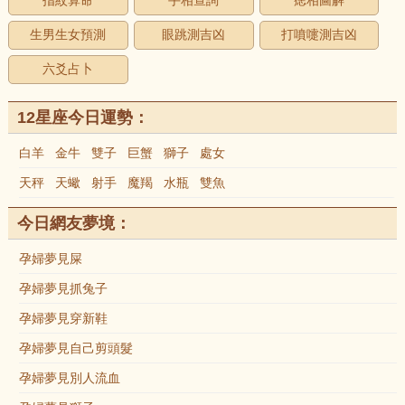
指紋算命
手相查詢
痣相圖解
生男生女預測
眼跳測吉凶
打噴嚏測吉凶
六爻占卜
12星座今日運勢：
白羊
金牛
雙子
巨蟹
獅子
處女
天秤
天蠍
射手
魔羯
水瓶
雙魚
今日網友夢境：
孕婦夢見屎
孕婦夢見抓兔子
孕婦夢見穿新鞋
孕婦夢見自己剪頭髮
孕婦夢見別人流血