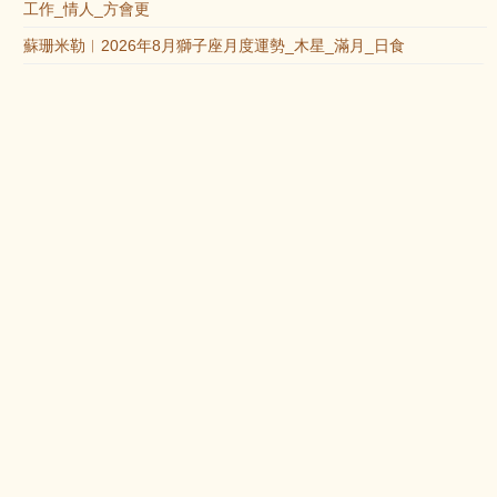
工作_情人_方會更
蘇珊米勒︱2026年8月獅子座月度運勢_木星_滿月_日食