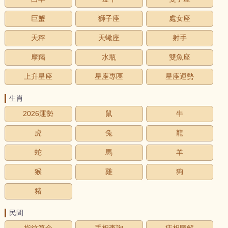
巨蟹
獅子座
處女座
天秤
天蠍座
射手
摩羯
水瓶
雙魚座
上升星座
星座專區
星座運勢
生肖
2026運勢
鼠
牛
虎
兔
龍
蛇
馬
羊
猴
雞
狗
豬
民間