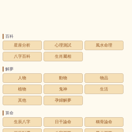
百科
星座分析
心理測試
風水命理
八字百科
生肖屬相
解夢
人物
動物
物品
植物
鬼神
生活
其他
孕婦解夢
算命
生辰八字
日干論命
稱骨論命