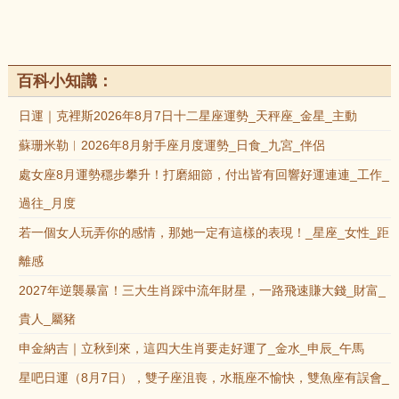
百科小知識：
日運｜克裡斯2026年8月7日十二星座運勢_天秤座_金星_主動
蘇珊米勒︱2026年8月射手座月度運勢_日食_九宮_伴侶
處女座8月運勢穩步攀升！打磨細節，付出皆有回響好運連連_工作_
過往_月度
若一個女人玩弄你的感情，那她一定有這樣的表現！_星座_女性_距
離感
2027年逆襲暴富！三大生肖踩中流年財星，一路飛速賺大錢_財富_
貴人_屬豬
申金納吉｜立秋到來，這四大生肖要走好運了_金水_申辰_午馬
星吧日運（8月7日），雙子座沮喪，水瓶座不愉快，雙魚座有誤會_