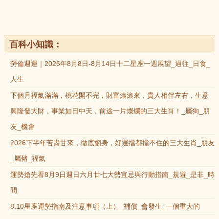
百科小知識：
勞倫週運｜2026年8月8日-8月14日十二星座一週展望_過往_日食_
人生
下個月福氣滿滿，桃花開不完，財富滾滾來，貴人相伴左右，生意
興隆發大財，事業如日中天，前途一片燦爛的三大生肖！_屬狗_朋
友_機會
2026下半年苦盡甘來，徹底翻身，好運擋都擋不住的三大生肖_朋友
_屬豬_福氣
運勢搶先看8月9日週日六月廿七大勢宜忌與行動指南_規避_是非_時
間
8.10星座運勢指南及注意事項（上）_補償_會發生_一個重大的