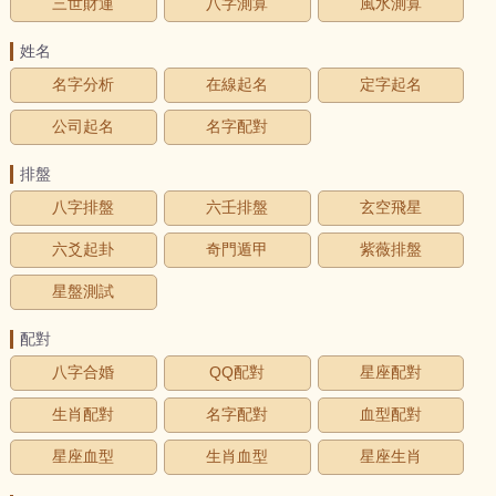
三世財運
八字測算
風水測算
姓名
名字分析
在線起名
定字起名
公司起名
名字配對
排盤
八字排盤
六壬排盤
玄空飛星
六爻起卦
奇門遁甲
紫薇排盤
星盤測試
配對
八字合婚
QQ配對
星座配對
生肖配對
名字配對
血型配對
星座血型
生肖血型
星座生肖