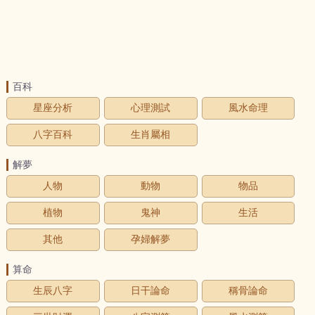
百科
星座分析
心理測試
風水命理
八字百科
生肖屬相
解夢
人物
動物
物品
植物
鬼神
生活
其他
孕婦解夢
算命
生辰八字
日干論命
稱骨論命