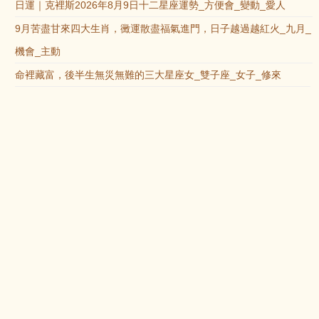
日運｜克裡斯2026年8月9日十二星座運勢_方便會_變動_愛人
9月苦盡甘來四大生肖，黴運散盡福氣進門，日子越過越紅火_九月_
機會_主動
命裡藏富，後半生無災無難的三大星座女_雙子座_女子_修來