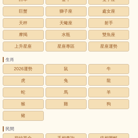
巨蟹
獅子座
處女座
天秤
天蠍座
射手
摩羯
水瓶
雙魚座
上升星座
星座專區
星座運勢
生肖
2026運勢
鼠
牛
虎
兔
龍
蛇
馬
羊
猴
雞
狗
豬
民間