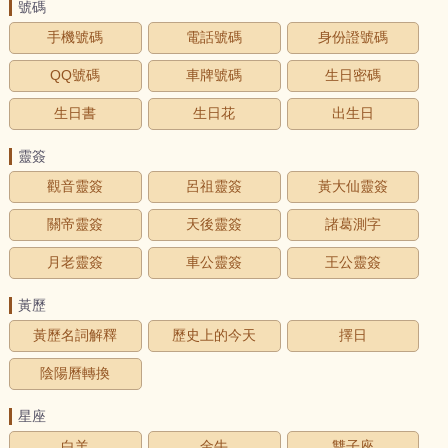
號碼
手機號碼
電話號碼
身份證號碼
QQ號碼
車牌號碼
生日密碼
生日書
生日花
出生日
靈簽
觀音靈簽
呂祖靈簽
黃大仙靈簽
關帝靈簽
天後靈簽
諸葛測字
月老靈簽
車公靈簽
王公靈簽
黃歷
黃歷名詞解釋
歷史上的今天
擇日
陰陽曆轉換
星座
白羊
金牛
雙子座