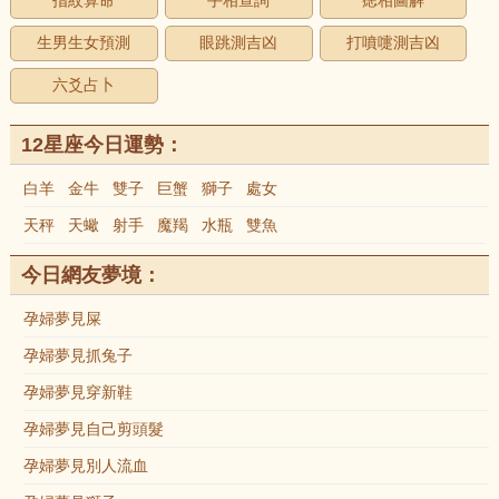
指紋算命
手相查詢
痣相圖解
生男生女預測
眼跳測吉凶
打噴嚏測吉凶
六爻占卜
12星座今日運勢：
白羊
金牛
雙子
巨蟹
獅子
處女
天秤
天蠍
射手
魔羯
水瓶
雙魚
今日網友夢境：
孕婦夢見屎
孕婦夢見抓兔子
孕婦夢見穿新鞋
孕婦夢見自己剪頭髮
孕婦夢見別人流血