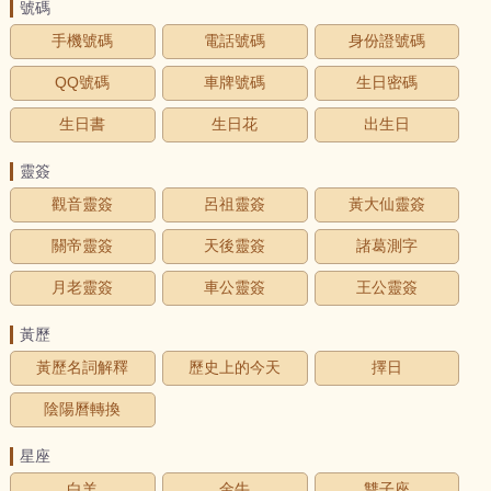
號碼
手機號碼
電話號碼
身份證號碼
QQ號碼
車牌號碼
生日密碼
生日書
生日花
出生日
靈簽
觀音靈簽
呂祖靈簽
黃大仙靈簽
關帝靈簽
天後靈簽
諸葛測字
月老靈簽
車公靈簽
王公靈簽
黃歷
黃歷名詞解釋
歷史上的今天
擇日
陰陽曆轉換
星座
白羊
金牛
雙子座