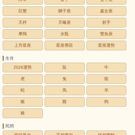
巨蟹
獅子座
處女座
天秤
天蠍座
射手
摩羯
水瓶
雙魚座
上升星座
星座專區
星座運勢
生肖
2026運勢
鼠
牛
虎
兔
龍
蛇
馬
羊
猴
雞
狗
豬
民間