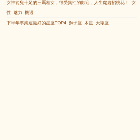
女神範兒十足的三屬相女，很受異性的歡迎，人生處處招桃花！_女
性_魅力_機遇
下半年事業運最好的星座TOP4_獅子座_木星_天蠍座