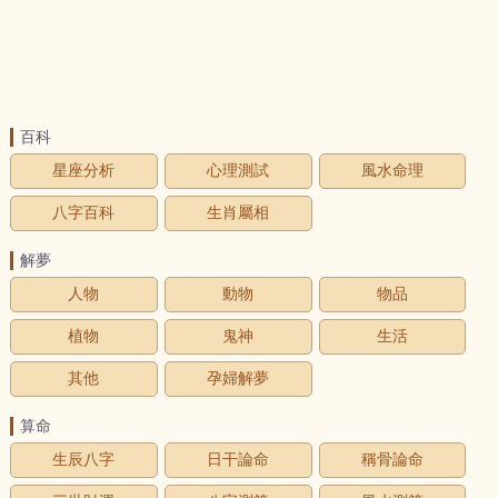
百科
星座分析
心理測試
風水命理
八字百科
生肖屬相
解夢
人物
動物
物品
植物
鬼神
生活
其他
孕婦解夢
算命
生辰八字
日干論命
稱骨論命