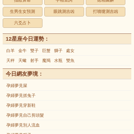
指紋算命
手相查詢
痣相圖解
生男生女預測
眼跳測吉凶
打噴嚏測吉凶
六爻占卜
12星座今日運勢：
白羊
金牛
雙子
巨蟹
獅子
處女
天秤
天蠍
射手
魔羯
水瓶
雙魚
今日網友夢境：
孕婦夢見屎
孕婦夢見抓兔子
孕婦夢見穿新鞋
孕婦夢見自己剪頭髮
孕婦夢見別人流血