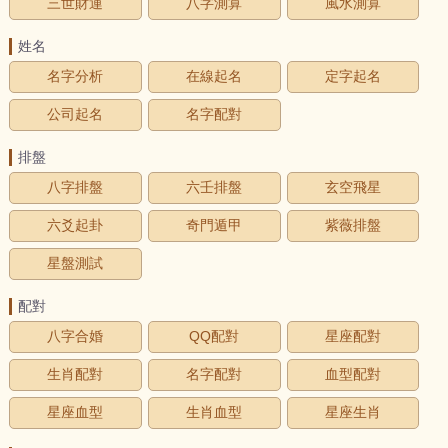
三世財運
八字測算
風水測算
姓名
名字分析
在線起名
定字起名
公司起名
名字配對
排盤
八字排盤
六壬排盤
玄空飛星
六爻起卦
奇門遁甲
紫薇排盤
星盤測試
配對
八字合婚
QQ配對
星座配對
生肖配對
名字配對
血型配對
星座血型
生肖血型
星座生肖