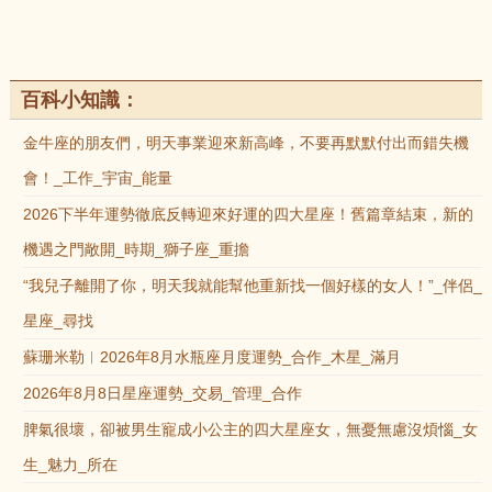
百科小知識：
金牛座的朋友們，明天事業迎來新高峰，不要再默默付出而錯失機
會！_工作_宇宙_能量
2026下半年運勢徹底反轉迎來好運的四大星座！舊篇章結束，新的
機遇之門敞開_時期_獅子座_重擔
“我兒子離開了你，明天我就能幫他重新找一個好樣的女人！”_伴侶_
星座_尋找
蘇珊米勒︱2026年8月水瓶座月度運勢_合作_木星_滿月
2026年8月8日星座運勢_交易_管理_合作
脾氣很壞，卻被男生寵成小公主的四大星座女，無憂無慮沒煩惱_女
生_魅力_所在