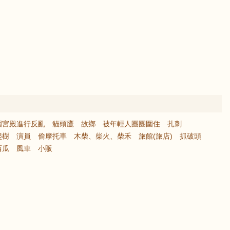
圍宮殿進行反亂
貓頭鷹
故鄉
被年輕人團團圍住
扎刺
爬樹
演員
偷摩托車
木柴、柴火、柴禾
旅館(旅店)
抓破頭
西瓜
風車
小販