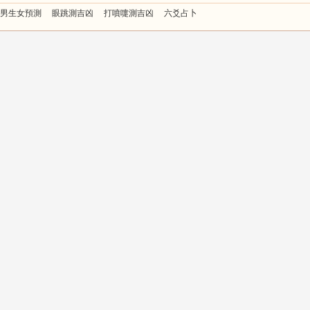
男生女預測
眼跳測吉凶
打噴嚏測吉凶
六爻占卜