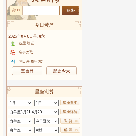
夢見
今日黃歷
2026年8月8日星期六
破屋 壞垣
余事勿取
虎日沖(戊申)猴
查吉日
歷史今天
星座測算
星座查詢
星座詳解
運 勢
解 讀