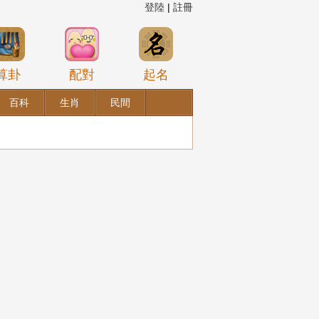
登陸
|
註冊
算卦
配對
起名
百科
生肖
民間