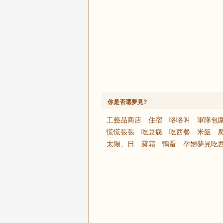
你是否還夢見?
工藝品商店
住宿
咯咯叫
軍隊包
慌慌張張
吃豆腐
吃西餐
米飯
太陽、日
露霜
鴨蛋
孕婦夢見吃