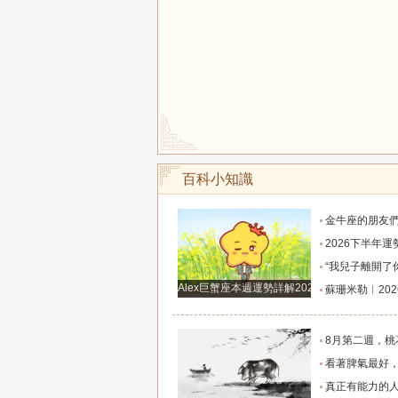
百科小知識
金牛座的朋友們，明天事業迎來新高峰，不要再默
2026下半年運勢徹底反轉迎來好運的四大星座！舊篇章結束
“我兒子離開了你，明天我就能幫他重新找一個好
Alex巨蟹座本週運勢詳解2024.12.23-12.29
蘇珊米勒︱2026年8月水瓶座月
8月第二週，桃花主動靠近，遇到值得認識的人
看著脾氣最好，翻臉時最狠！立秋後這三大星座撕掉偽裝
真正有能力的人往往是這三個星座，既能獨立完成