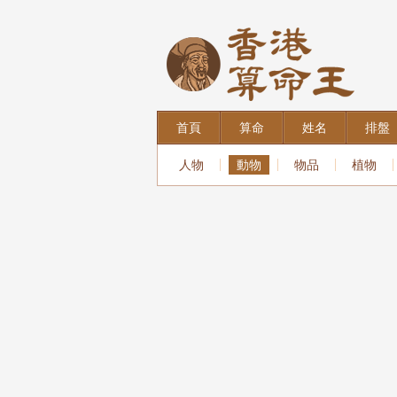
首頁
算命
姓名
排盤
人物
動物
物品
植物