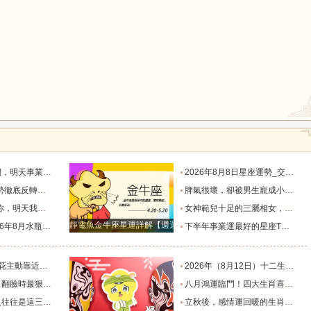
鼠
牛
虎
龍
蛇
馬
默付出而錯失機會！_工作_宇宙_能量
2026年8月8日星座運勢_交易_管理_合作
，新的機遇之門敞開_時期_獅子座_重擔
脾氣很壞，卻被男生寵成小公主的四大星座女，無憂無慮沒煩惱_女生_魅力_所在
猴
雞
狗
樣的女人！”_伴侶_星座_尋找
女神範兒十足的三屬相女，很受異性的歡迎，人生處處招桃花！_女性_魅力_機遇
靜電魚金牛座星運詳解【週運2024年12月9日-12月15日】
度運勢_合作_木星_滿月
下半年事業運最好的星座TOP4_獅子座_木星_天蠍座
的三個星座_雙子座_東西_地方
2026年（8月12日）十二生肖最棒運勢播報_龍的_財富_方面
，誰碰底線誰倒黴_金牛座_星象_天秤座
八月鴻運臨門！四大生肖喜事紮堆來襲，下半年一路順風順水到底_避雷_要點_合作
也懂得借助團隊_水瓶_協作_一個人
立秋後，感情運回暖的生肖TOP3_單身_放平_申金