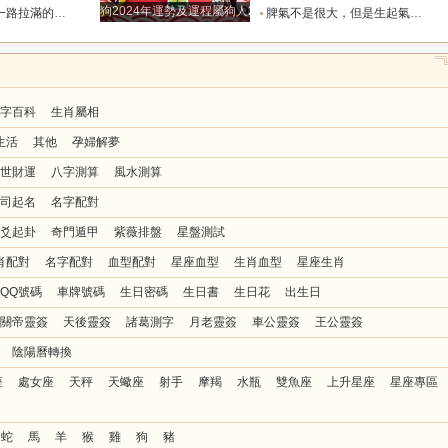
狗2024年運勢及運程屬狗人2024運勢好嗎
全年順風順水少坎坷_合作_人脈_事業
脾氣不是很大，但是生起氣來很難哄的五大星座女_女性_情緒_給予
字百科
生肖屬相
生活
其他
孕婦解夢
世財運
八字測算
風水測算
司起名
名字配對
爻起卦
奇門遁甲
紫薇排盤
星盤測試
肖配對
名字配對
血型配對
星座血型
生肖血型
星座生肖
QQ號碼
車牌號碼
生日密碼
生日書
生日花
出生日
關帝靈簽
天後靈簽
諸葛測字
月老靈簽
車公靈簽
王公靈簽
陰陽曆轉換
座
處女座
天秤
天蠍座
射手
摩羯
水瓶
雙魚座
上升星座
星座專區
蛇
馬
羊
猴
雞
狗
豬