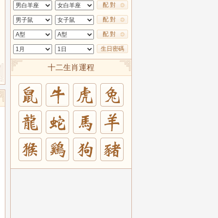
配 對
配 對
配 對
生日密碼
十二生肖運程
兔
羊
豬