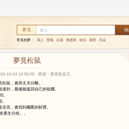
夢見
常見的夢：
罵人
鬧鬼
白菜
救護車
砂石
新郎
耳朵
夢見松鼠
16-10-03 16:58:00 來源：香港算命王
見松鼠，會與丈夫分離。
能達到，最後能返回自己的祖國。
功。
頭。
是吉兆，會找到藏匿的財寶。
朋友產生分歧。。