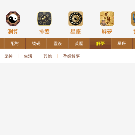
測算
排盤
星座
解夢
配對
號碼
靈簽
黃歷
解夢
星座
鬼神
生活
其他
孕婦解夢