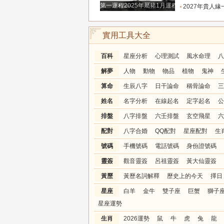
第一運程2025年屬豬1月運程解析
2027年貴人緣一路拉滿的三大生肖！處處有人幫扶，
實用工具大全
百科
星座分析
心理測試
風水命理
八
解夢
人物
動物
物品
植物
鬼神
算命
生辰八字
日干論命
稱骨論命
三
姓名
名字分析
在線起名
定字起名
公
排盤
八字排盤
六壬排盤
玄空飛星
六
配對
八字合婚
QQ配對
星座配對
生
號碼
手機號碼
電話號碼
身份證號碼
靈簽
觀音靈簽
呂祖靈簽
黃大仙靈簽
黃歷
黃歷名詞解釋
歷史上的今天
擇日
星座
白羊
金牛
雙子座
巨蟹
獅子
星座運勢
生肖
2026運勢
鼠
牛
虎
兔
龍