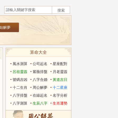
算命大全
風水測算
公司起名
星座配對
呂祖靈簽
紫薇排盤
月老靈簽
號碼吉凶
八字合婚
黃道吉日
十二生肖
周公解夢
十二星座
八字排盤
在線起名
名字分析
八字測算
生辰八字
生肖運勢