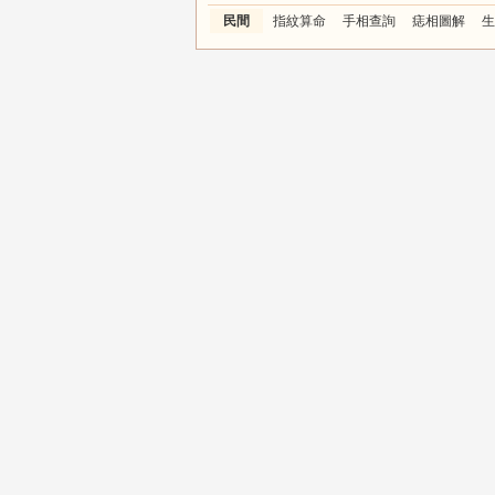
民間
指紋算命
手相查詢
痣相圖解
生