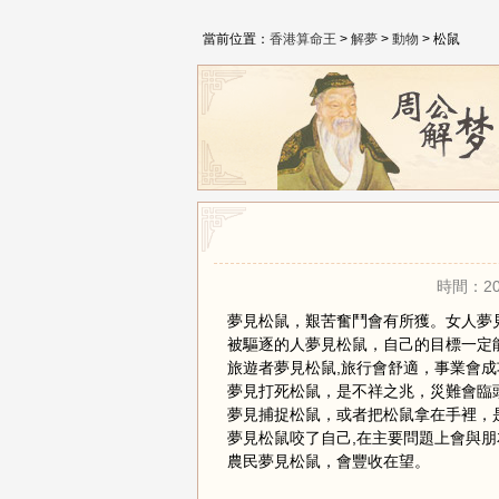
當前位置：
香港算命王
>
解夢
>
動物
> 松鼠
時間：20
夢見松鼠，艱苦奮鬥會有所獲。女人夢
被驅逐的人夢見松鼠，自己的目標一定
旅遊者夢見松鼠,旅行會舒適，事業會成
夢見打死松鼠，是不祥之兆，災難會臨
夢見捕捉松鼠，或者把松鼠拿在手裡，
夢見松鼠咬了自己,在主要問題上會與
農民夢見松鼠，會豐收在望。