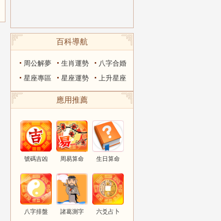
百科導航
周公解夢
生肖運勢
八字合婚
星座專區
星座運勢
上升星座
應用推薦
號碼吉凶
周易算命
生日算命
八字排盤
諸葛測字
六爻占卜