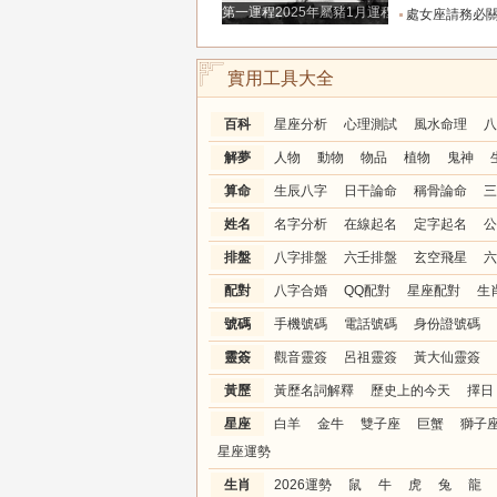
第一運程2025年屬豬1月運程解析
處女座請務必關注！明天別再自我委屈，趕走爛桃
實用工具大全
百科
星座分析
心理測試
風水命理
八
解夢
人物
動物
物品
植物
鬼神
算命
生辰八字
日干論命
稱骨論命
三
姓名
名字分析
在線起名
定字起名
公
排盤
八字排盤
六壬排盤
玄空飛星
六
配對
八字合婚
QQ配對
星座配對
生
號碼
手機號碼
電話號碼
身份證號碼
靈簽
觀音靈簽
呂祖靈簽
黃大仙靈簽
黃歷
黃歷名詞解釋
歷史上的今天
擇日
星座
白羊
金牛
雙子座
巨蟹
獅子
星座運勢
生肖
2026運勢
鼠
牛
虎
兔
龍