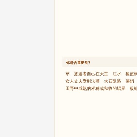
你是否還夢見?
草
旅遊者自己在天堂
江水
種值
女人丈夫受到法辦
大石阻路
傳銷
田野中成熟的稻穗或秋收的場景
殺