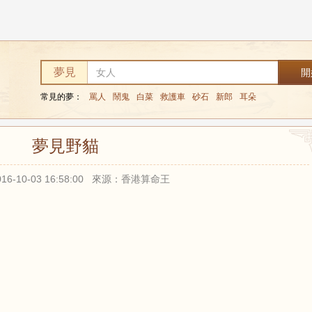
夢見
常見的夢：
罵人
鬧鬼
白菜
救護車
砂石
新郎
耳朵
夢見野貓
16-10-03 16:58:00 來源：香港算命王