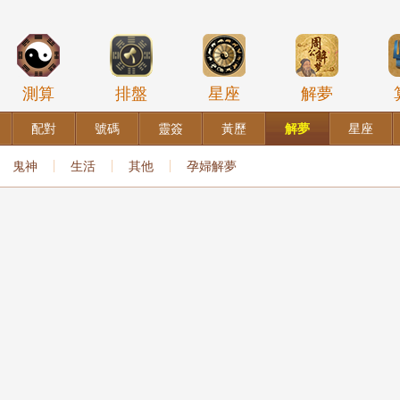
測算
排盤
星座
解夢
配對
號碼
靈簽
黃歷
解夢
星座
鬼神
生活
其他
孕婦解夢