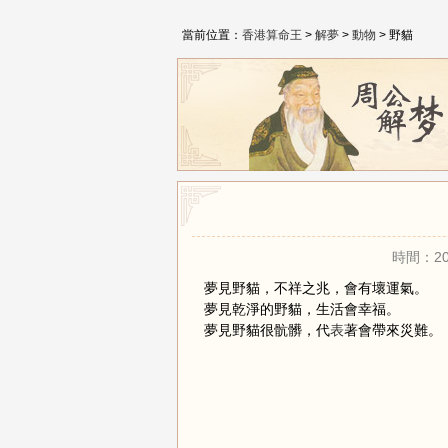
當前位置：
香港算命王
>
解夢
>
動物
> 野貓
時間：20
夢見野貓，不祥之兆，會有壞運氣。
夢見乾淨的野貓，生活會幸福。
夢見野貓很骯髒，代
表
著會帶來災難。