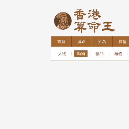
首頁
算命
姓名
排盤
人物
動物
物品
植物