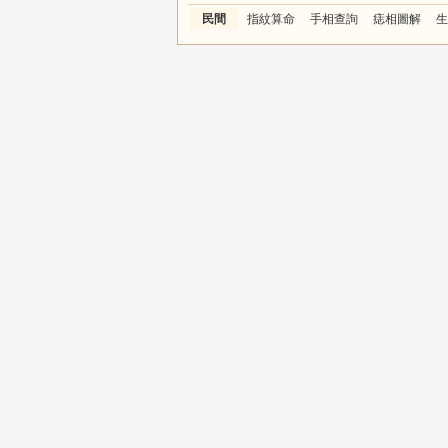
民間
指紋算命
手相查詢
痣相圖解
生