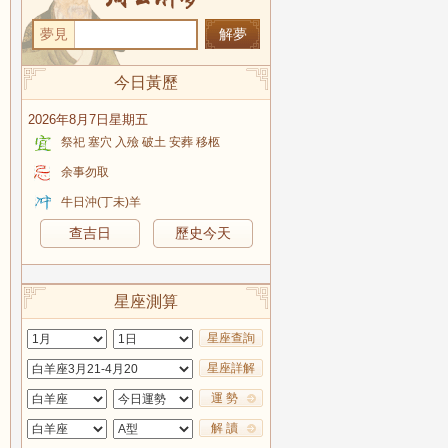
夢見
今日黃歷
2026年8月7日星期五
祭祀 塞穴 入殮 破土 安葬 移柩
余事勿取
牛日沖(丁未)羊
查吉日
歷史今天
星座測算
星座查詢
星座詳解
運 勢
解 讀