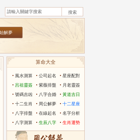
算命大全
風水測算
公司起名
星座配對
呂祖靈簽
紫薇排盤
月老靈簽
號碼吉凶
八字合婚
黃道吉日
十二生肖
周公解夢
十二星座
八字排盤
在線起名
名字分析
八字測算
生辰八字
生肖運勢