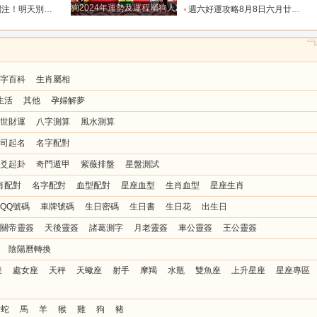
狗2024年運勢及運程屬狗人2024運勢好嗎
花和破財的陰霾！_宇宙_機會_方也會
週六好運攻略8月8日六月廿六，十二生肖運勢及注意事項_調和_衣飾_事務
字百科
生肖屬相
生活
其他
孕婦解夢
世財運
八字測算
風水測算
司起名
名字配對
爻起卦
奇門遁甲
紫薇排盤
星盤測試
肖配對
名字配對
血型配對
星座血型
生肖血型
星座生肖
QQ號碼
車牌號碼
生日密碼
生日書
生日花
出生日
關帝靈簽
天後靈簽
諸葛測字
月老靈簽
車公靈簽
王公靈簽
陰陽曆轉換
座
處女座
天秤
天蠍座
射手
摩羯
水瓶
雙魚座
上升星座
星座專區
蛇
馬
羊
猴
雞
狗
豬