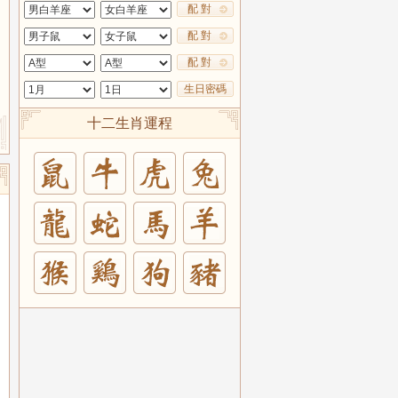
配 對
配 對
配 對
生日密碼
十二生肖運程
兔
羊
豬