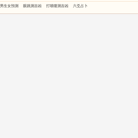
男生女預測
眼跳測吉凶
打噴嚏測吉凶
六爻占卜