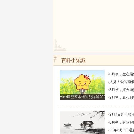
百科小知識
8月初，生在幾點的人，富有才情，桃花旺盛，和氣
人見人愛的兩個生肖女，一生追求者最多，
8月初，紅火運勢滿布，福氣源源不斷的四個星座
Alex巨蟹座本週運勢詳解2024.12.23-12.29
8月初，真心對待朋友，福氣不缺，事業和生意蒸蒸日
8月7日起往後十天，這幾大生肖財神安穩落座，聚財納
8月初，有個好開局，事業賺錢多，升職快，福氣指數高
26年8月7日週五農歷六月廿五十二生肖運勢