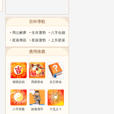
百科導航
周公解夢
生肖運勢
八字合婚
星座專區
星座運勢
上升星座
應用推薦
號碼吉凶
周易算命
生日算命
八字排盤
諸葛測字
六爻占卜