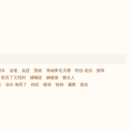
樹木
追逐、追趕
黑紙
孕婦夢見天體
阿伯 老伯
變革
鞋丟了又找到
捕蠅器
錢被搶
猶太人
蛇
溺水 淹死了
枴杖
眼珠
牧師
藏匿
親友