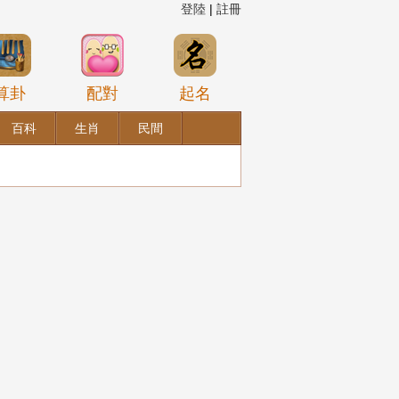
登陸
|
註冊
算卦
配對
起名
百科
生肖
民間