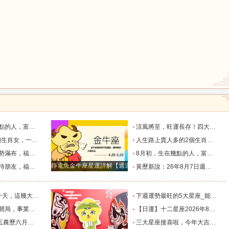
鼠
牛
虎
龍
蛇
馬
生財過一生_天秤座_獅子座_關係
涼風將至，旺運長存！四大生肖的福氣要陪他們走過四季輪回_葉常青_守護_季節
堪稱萬人迷！_智慧_啟示_都能
人生路上貴人多的2個生肖女，紅火財運在身，擁有美滿愛情！_生活_總能_事業
猴
雞
狗
，日子美滿_朋友_獅子座_雙子座
8月初，生在幾點的人，富有才情，桃花旺盛，和氣生財過一生_天秤座_獅子座_關係
靜電魚金牛座星運詳解【週運2024年12月9日-12月15日】
上的四個星座_合作中_金牛座_雙子座
黃歷新說：26年8月7日週五農歷六月廿五，十二生肖宜忌吉兇早知道_吉神_日子_朋友
福家底日漸變得厚實富足_池池_財運_時間
下週運勢最旺的5大星座_能量_木星_獅子座
的4個星座_財運亨通_獅子座_天蠍座
【日運】十二星座2026年8月8日運勢播報_方面_感情_工作時
及注意事項_工作_話說_生活
三大星座接喜啦，今年大吉大利，財氣逼人，榮華富貴擋不住。_天蠍座_財富_智慧