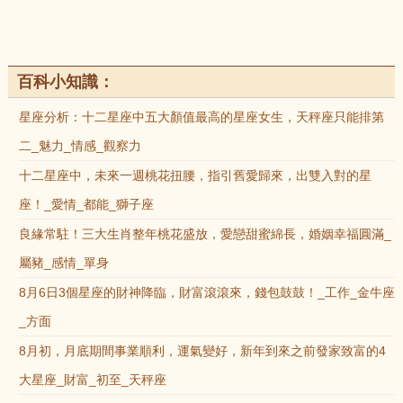
百科小知識：
星座分析：十二星座中五大顏值最高的星座女生，天秤座只能排第
二_魅力_情感_觀察力
十二星座中，未來一週桃花扭腰，指引舊愛歸來，出雙入對的星
座！_愛情_都能_獅子座
良緣常駐！三大生肖整年桃花盛放，愛戀甜蜜綿長，婚姻幸福圓滿_
屬豬_感情_單身
8月6日3個星座的財神降臨，財富滾滾來，錢包鼓鼓！_工作_金牛座
_方面
8月初，月底期間事業順利，運氣變好，新年到來之前發家致富的4
大星座_財富_初至_天秤座