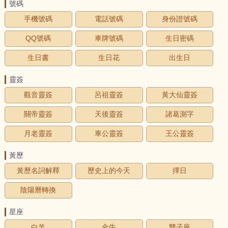
號碼
手機號碼
電話號碼
身份證號碼
QQ號碼
車牌號碼
生日密碼
生日書
生日花
出生日
靈簽
觀音靈簽
呂祖靈簽
黃大仙靈簽
關帝靈簽
天後靈簽
諸葛測字
月老靈簽
車公靈簽
王公靈簽
黃歷
黃歷名詞解釋
歷史上的今天
擇日
陰陽曆轉換
星座
白羊
金牛
雙子座