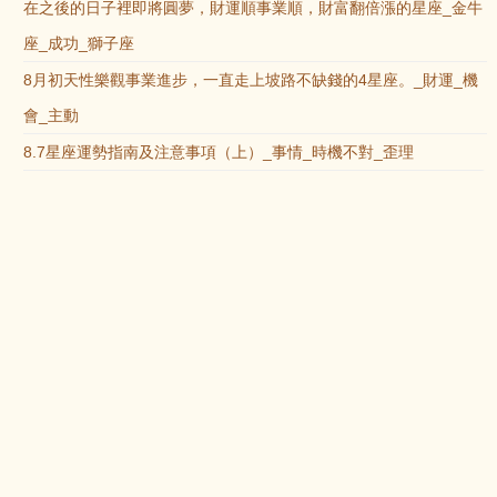
在之後的日子裡即將圓夢，財運順事業順，財富翻倍漲的星座_金牛
座_成功_獅子座
8月初天性樂觀事業進步，一直走上坡路不缺錢的4星座。_財運_機
會_主動
8.7星座運勢指南及注意事項（上）_事情_時機不對_歪理