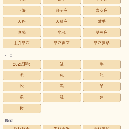
巨蟹
獅子座
處女座
天秤
天蠍座
射手
摩羯
水瓶
雙魚座
上升星座
星座專區
星座運勢
生肖
2026運勢
鼠
牛
虎
兔
龍
蛇
馬
羊
猴
雞
狗
豬
民間