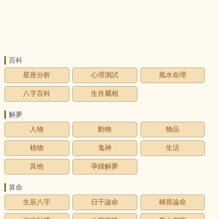
百科
星座分析
心理測試
風水命理
八字百科
生肖屬相
解夢
人物
動物
物品
植物
鬼神
生活
其他
孕婦解夢
算命
生辰八字
日干論命
稱骨論命