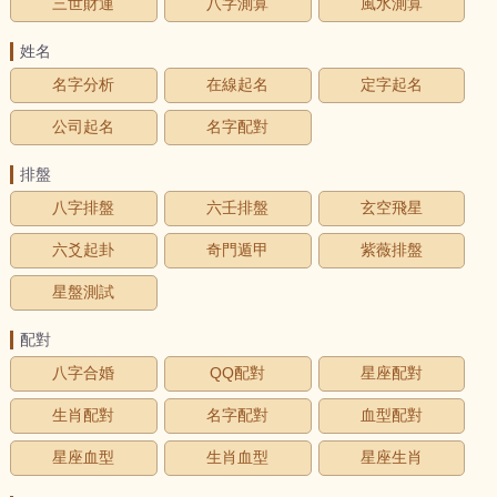
三世財運
八字測算
風水測算
姓名
名字分析
在線起名
定字起名
公司起名
名字配對
排盤
八字排盤
六壬排盤
玄空飛星
六爻起卦
奇門遁甲
紫薇排盤
星盤測試
配對
八字合婚
QQ配對
星座配對
生肖配對
名字配對
血型配對
星座血型
生肖血型
星座生肖