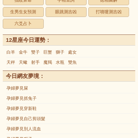
指紋算命
手相查詢
痣相圖解
生男生女預測
眼跳測吉凶
打噴嚏測吉凶
六爻占卜
12星座今日運勢：
白羊
金牛
雙子
巨蟹
獅子
處女
天秤
天蠍
射手
魔羯
水瓶
雙魚
今日網友夢境：
孕婦夢見屎
孕婦夢見抓兔子
孕婦夢見穿新鞋
孕婦夢見自己剪頭髮
孕婦夢見別人流血