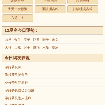
指紋算命
手相查詢
痣相圖解
生男生女預測
眼跳測吉凶
打噴嚏測吉凶
六爻占卜
12星座今日運勢：
白羊
金牛
雙子
巨蟹
獅子
處女
天秤
天蠍
射手
魔羯
水瓶
雙魚
今日網友夢境：
孕婦夢見屎
孕婦夢見抓兔子
孕婦夢見穿新鞋
孕婦夢見自己剪頭髮
孕婦夢見別人流血