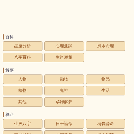
百科
星座分析
心理測試
風水命理
八字百科
生肖屬相
解夢
人物
動物
物品
植物
鬼神
生活
其他
孕婦解夢
算命
生辰八字
日干論命
稱骨論命