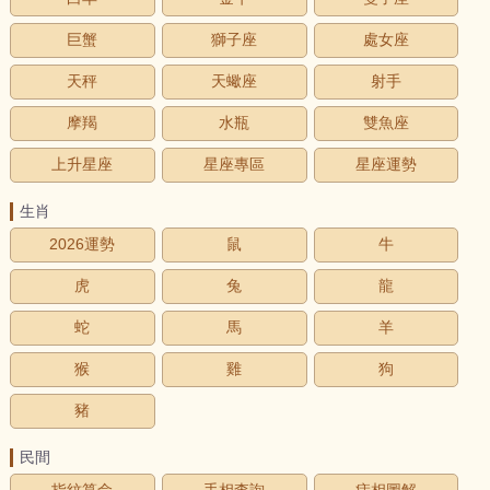
巨蟹
獅子座
處女座
天秤
天蠍座
射手
摩羯
水瓶
雙魚座
上升星座
星座專區
星座運勢
生肖
2026運勢
鼠
牛
虎
兔
龍
蛇
馬
羊
猴
雞
狗
豬
民間