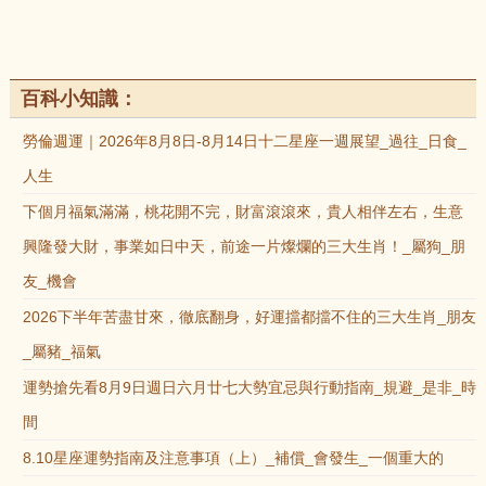
百科小知識：
勞倫週運｜2026年8月8日-8月14日十二星座一週展望_過往_日食_
人生
下個月福氣滿滿，桃花開不完，財富滾滾來，貴人相伴左右，生意
興隆發大財，事業如日中天，前途一片燦爛的三大生肖！_屬狗_朋
友_機會
2026下半年苦盡甘來，徹底翻身，好運擋都擋不住的三大生肖_朋友
_屬豬_福氣
運勢搶先看8月9日週日六月廿七大勢宜忌與行動指南_規避_是非_時
間
8.10星座運勢指南及注意事項（上）_補償_會發生_一個重大的