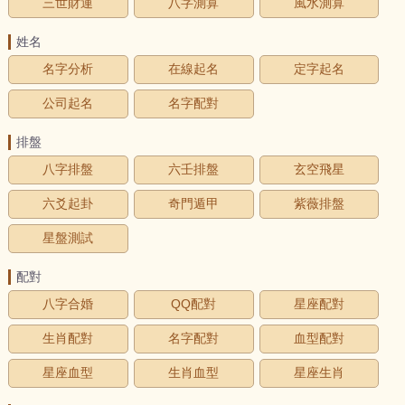
三世財運
八字測算
風水測算
姓名
名字分析
在線起名
定字起名
公司起名
名字配對
排盤
八字排盤
六壬排盤
玄空飛星
六爻起卦
奇門遁甲
紫薇排盤
星盤測試
配對
八字合婚
QQ配對
星座配對
生肖配對
名字配對
血型配對
星座血型
生肖血型
星座生肖