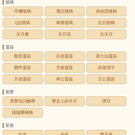
號碼
手機號碼
電話號碼
身份證號碼
QQ號碼
車牌號碼
生日密碼
生日書
生日花
出生日
靈簽
觀音靈簽
呂祖靈簽
黃大仙靈簽
關帝靈簽
天後靈簽
諸葛測字
月老靈簽
車公靈簽
王公靈簽
黃歷
黃歷名詞解釋
歷史上的今天
擇日
陰陽曆轉換
星座
白羊
金牛
雙子座