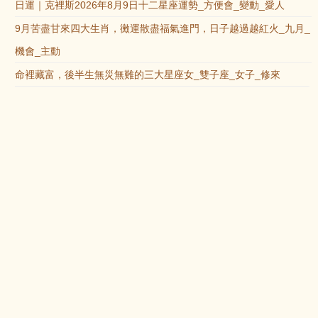
日運｜克裡斯2026年8月9日十二星座運勢_方便會_變動_愛人
9月苦盡甘來四大生肖，黴運散盡福氣進門，日子越過越紅火_九月_
機會_主動
命裡藏富，後半生無災無難的三大星座女_雙子座_女子_修來