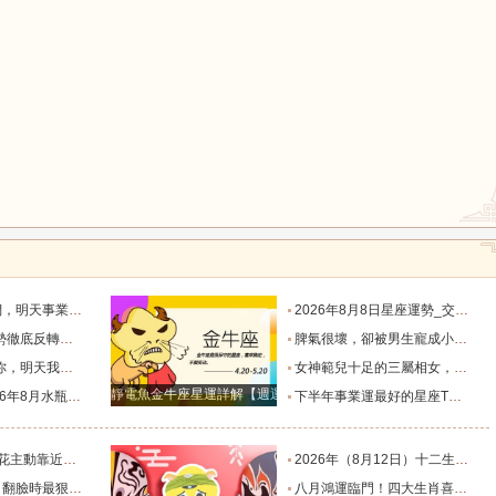
鼠
牛
虎
龍
蛇
馬
默付出而錯失機會！_工作_宇宙_能量
2026年8月8日星座運勢_交易_管理_合作
猴
雞
狗
，新的機遇之門敞開_時期_獅子座_重擔
脾氣很壞，卻被男生寵成小公主的四大星座女，無憂無慮沒煩惱_女生_魅力_所在
樣的女人！”_伴侶_星座_尋找
女神範兒十足的三屬相女，很受異性的歡迎，人生處處招桃花！_女性_魅力_機遇
靜電魚金牛座星運詳解【週運2024年12月9日-12月15日】
度運勢_合作_木星_滿月
下半年事業運最好的星座TOP4_獅子座_木星_天蠍座
的三個星座_雙子座_東西_地方
2026年（8月12日）十二生肖最棒運勢播報_龍的_財富_方面
，誰碰底線誰倒黴_金牛座_星象_天秤座
八月鴻運臨門！四大生肖喜事紮堆來襲，下半年一路順風順水到底_避雷_要點_合作