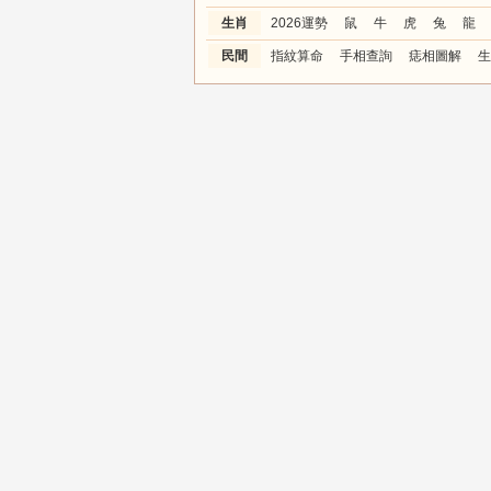
生肖
2026運勢
鼠
牛
虎
兔
龍
民間
指紋算命
手相查詢
痣相圖解
生