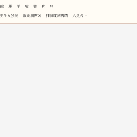
蛇
馬
羊
猴
雞
狗
豬
男生女預測
眼跳測吉凶
打噴嚏測吉凶
六爻占卜