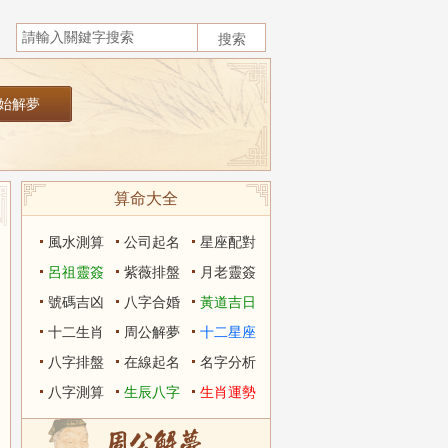
算命大全
風水測算
公司起名
星座配對
呂祖靈簽
紫薇排盤
月老靈簽
號碼吉凶
八字合婚
黃道吉日
十二生肖
周公解夢
十二星座
八字排盤
在線起名
名字分析
八字測算
生辰八字
生肖運勢