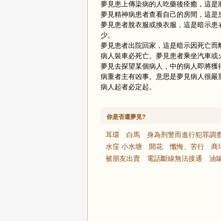
夢見患上傳染病的人吃藥後痊癒，這是
夢見精神病患者查看自己的房間，這是
夢見患者脫衣服或換衣服，這是暗示患
少。
夢見患者出院回家，這是暗示因死亡而
病人裝車必死亡。夢見患者乘坐汽車或
夢見去探望某個病人，中的病人即將獲
病重者主有凶事。意思是夢見病人很嚴
病人起者必定起。
你是否還夢見?
耳環
白馬
身為刑警而進行犯罪調
水窪 小水塘
開花
懺悔、苦行
商
被朋友出賣
電話斷線無法接通
油