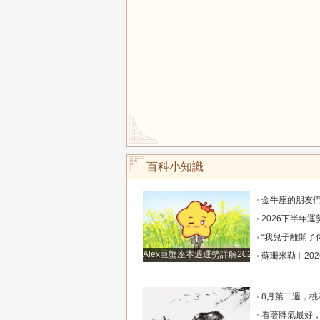
百科小知識
金牛座的朋友們，明天事業迎來新高峰，不要再默
2026下半年運勢徹底反轉迎來好運的四大星座！舊篇章結束
“我兒子離開了你，明天我就能幫他重新找一個好
Alex巨蟹座本週運勢詳解2024.12.23-12.29
蘇珊米勒︱2026年8月水瓶座月
8月第二週，桃花主動靠近，遇到值得認識的人
看著脾氣最好，翻臉時最狠！立秋後這三大星座撕掉偽裝