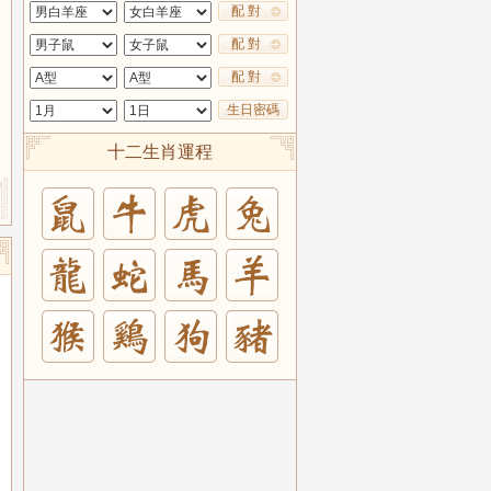
配 對
配 對
配 對
生日密碼
十二生肖運程
兔
羊
豬