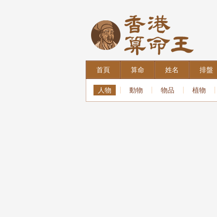
首頁
算命
姓名
排盤
人物
動物
物品
植物