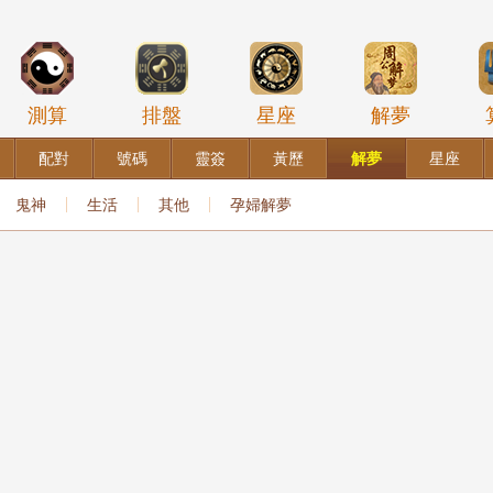
測算
排盤
星座
解夢
配對
號碼
靈簽
黃歷
解夢
星座
鬼神
生活
其他
孕婦解夢