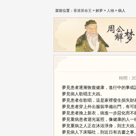
當前位置：
香港算命王
>
解夢
>
人物
> 病人
時間：20
夢見患者逐漸恢復健康，進行中的事或
夢見病人歌唱主大凶。
夢見患者在歌唱，這是家裡發生損失財
夢見患者穿上外出服裝準備出門，有可
夢見患者換上新衣，病進一步惡化而不
夢見重病患者迴光返照，像健康的人一
夢見重病之人正在沐浴淨身，則主大凶
夢見病人下床嘔吐，則近日有吉慶之事