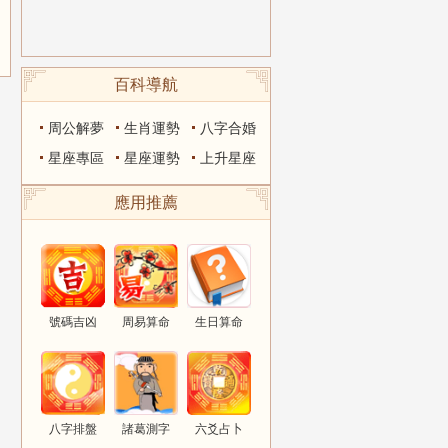
百科導航
周公解夢
生肖運勢
八字合婚
星座專區
星座運勢
上升星座
應用推薦
號碼吉凶
周易算命
生日算命
八字排盤
諸葛測字
六爻占卜