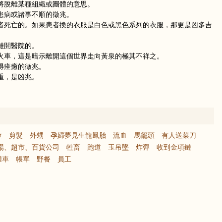
將脫離某種組織或團體的意思。
患病或諸事不順的徵兆。
者死亡的。如果患者換的衣服是白色或黑色系列的衣服，那更是凶多吉
離開醫院的。
火車，這是暗示離開這個世界走向黃泉的極其不祥之。
得痊癒的徵兆。
重，是凶兆。
查
剪髮
外甥
孕婦夢見生龍鳳胎
流血
馬籠頭
有人送菜刀
場、超市、百貨公司
牲畜
跑道
玉吊墜
炸彈
收到金項鏈
罐車
帳單
野餐
員工