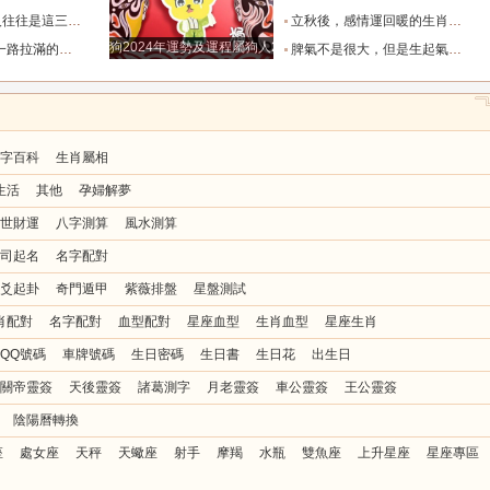
也懂得借助團隊_水瓶_協作_一個人
立秋後，感情運回暖的生肖TOP3_單身_放平_申金
狗2024年運勢及運程屬狗人2024運勢好嗎
全年順風順水少坎坷_合作_人脈_事業
脾氣不是很大，但是生起氣來很難哄的五大星座女_女性_情緒_給予
字百科
生肖屬相
生活
其他
孕婦解夢
世財運
八字測算
風水測算
司起名
名字配對
爻起卦
奇門遁甲
紫薇排盤
星盤測試
肖配對
名字配對
血型配對
星座血型
生肖血型
星座生肖
QQ號碼
車牌號碼
生日密碼
生日書
生日花
出生日
關帝靈簽
天後靈簽
諸葛測字
月老靈簽
車公靈簽
王公靈簽
陰陽曆轉換
座
處女座
天秤
天蠍座
射手
摩羯
水瓶
雙魚座
上升星座
星座專區