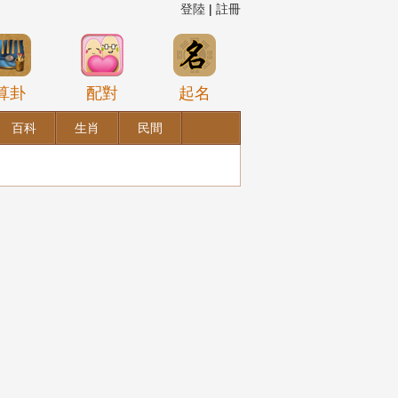
登陸
|
註冊
算卦
配對
起名
百科
生肖
民間