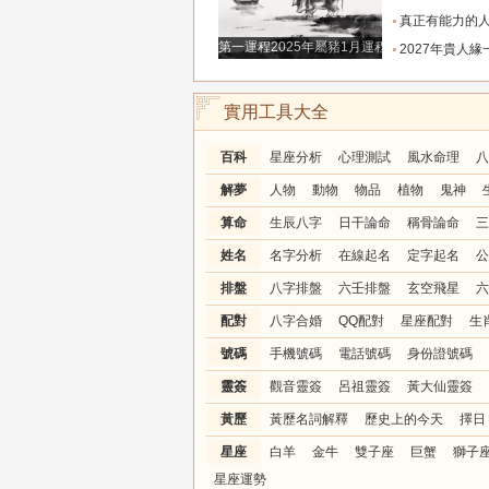
真正有能力的人往往是這三個星座，既能獨立完成
第一運程2025年屬豬1月運程解析
2027年貴人緣一路拉滿的三大生肖！處處有人幫扶，
實用工具大全
百科
星座分析
心理測試
風水命理
八
解夢
人物
動物
物品
植物
鬼神
算命
生辰八字
日干論命
稱骨論命
三
姓名
名字分析
在線起名
定字起名
公
排盤
八字排盤
六壬排盤
玄空飛星
六
配對
八字合婚
QQ配對
星座配對
生
號碼
手機號碼
電話號碼
身份證號碼
靈簽
觀音靈簽
呂祖靈簽
黃大仙靈簽
黃歷
黃歷名詞解釋
歷史上的今天
擇日
星座
白羊
金牛
雙子座
巨蟹
獅子
星座運勢