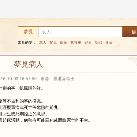
夢見
常見的夢：
罵人
鬧鬼
白菜
救護車
砂石
新郎
耳朵
夢見病人
16-10-03 16:57:50 來源：香港算命王
計劃的事一帆風順的祥。
產等不吉利的事的徵兆。
能經歷重病或死亡等危險的前兆。
能回生或死期臨近的意思。
樣起床活動，病勢有可能惡化或面臨死亡的不幸。
。
。