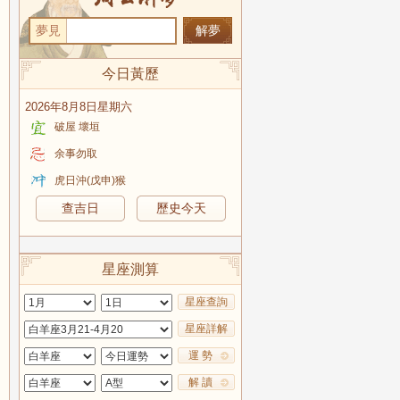
夢見
今日黃歷
2026年8月8日星期六
破屋 壞垣
余事勿取
虎日沖(戊申)猴
查吉日
歷史今天
星座測算
星座查詢
星座詳解
運 勢
解 讀