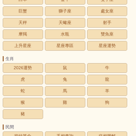
巨蟹
獅子座
處女座
天秤
天蠍座
射手
摩羯
水瓶
雙魚座
上升星座
星座專區
星座運勢
生肖
2026運勢
鼠
牛
虎
兔
龍
蛇
馬
羊
猴
雞
狗
豬
民間