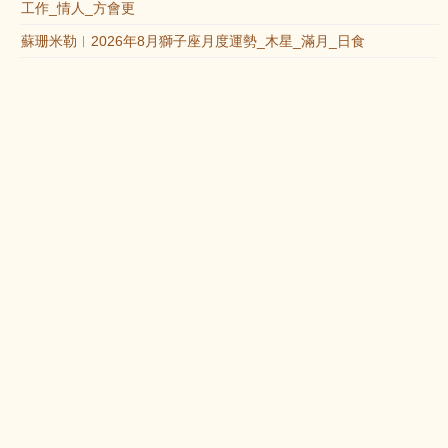
工作_情人_方會更
蘇珊米勒︱2026年8月獅子座月度運勢_木星_滿月_日食