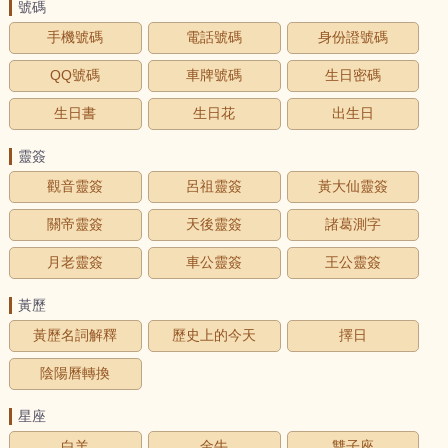
號碼
手機號碼
電話號碼
身份證號碼
QQ號碼
車牌號碼
生日密碼
生日書
生日花
出生日
靈簽
觀音靈簽
呂祖靈簽
黃大仙靈簽
關帝靈簽
天後靈簽
諸葛測字
月老靈簽
車公靈簽
王公靈簽
黃歷
黃歷名詞解釋
歷史上的今天
擇日
陰陽曆轉換
星座
白羊
金牛
雙子座