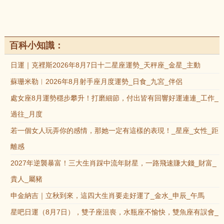
百科小知識：
日運｜克裡斯2026年8月7日十二星座運勢_天秤座_金星_主動
蘇珊米勒︱2026年8月射手座月度運勢_日食_九宮_伴侶
處女座8月運勢穩步攀升！打磨細節，付出皆有回響好運連連_工作_
過往_月度
若一個女人玩弄你的感情，那她一定有這樣的表現！_星座_女性_距
離感
2027年逆襲暴富！三大生肖踩中流年財星，一路飛速賺大錢_財富_
貴人_屬豬
申金納吉｜立秋到來，這四大生肖要走好運了_金水_申辰_午馬
星吧日運（8月7日），雙子座沮喪，水瓶座不愉快，雙魚座有誤會_