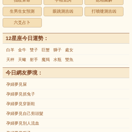
指紋算命
手相查詢
痣相圖解
生男生女預測
眼跳測吉凶
打噴嚏測吉凶
六爻占卜
12星座今日運勢：
白羊
金牛
雙子
巨蟹
獅子
處女
天秤
天蠍
射手
魔羯
水瓶
雙魚
今日網友夢境：
孕婦夢見屎
孕婦夢見抓兔子
孕婦夢見穿新鞋
孕婦夢見自己剪頭髮
孕婦夢見別人流血