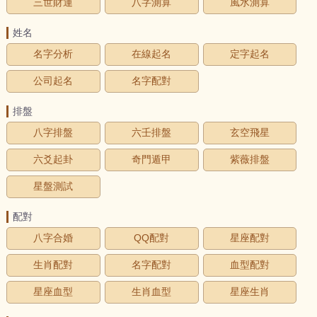
三世財運
八字測算
風水測算
姓名
名字分析
在線起名
定字起名
公司起名
名字配對
排盤
八字排盤
六壬排盤
玄空飛星
六爻起卦
奇門遁甲
紫薇排盤
星盤測試
配對
八字合婚
QQ配對
星座配對
生肖配對
名字配對
血型配對
星座血型
生肖血型
星座生肖