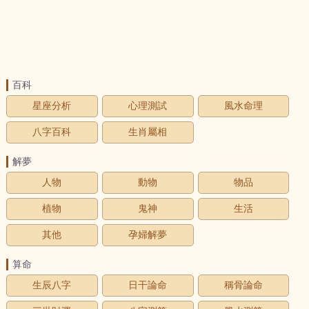
百科
星座分析
心理測試
風水命理
八字百科
生肖屬相
解夢
人物
動物
物品
植物
鬼神
生活
其他
孕婦解夢
算命
生辰八字
日干論命
稱骨論命