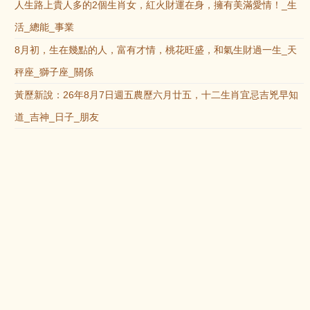
人生路上貴人多的2個生肖女，紅火財運在身，擁有美滿愛情！_生
活_總能_事業
8月初，生在幾點的人，富有才情，桃花旺盛，和氣生財過一生_天
秤座_獅子座_關係
黃歷新說：26年8月7日週五農歷六月廿五，十二生肖宜忌吉兇早知
道_吉神_日子_朋友