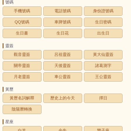
號碼
手機號碼
電話號碼
身份證號碼
QQ號碼
車牌號碼
生日密碼
生日書
生日花
出生日
靈簽
觀音靈簽
呂祖靈簽
黃大仙靈簽
關帝靈簽
天後靈簽
諸葛測字
月老靈簽
車公靈簽
王公靈簽
黃歷
黃歷名詞解釋
歷史上的今天
擇日
陰陽曆轉換
星座
白羊
金牛
雙子座