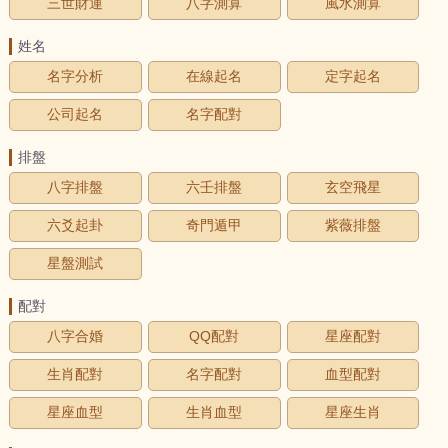
三世財運
八字測算
風水測算
姓名
名字分析
在線起名
定字起名
公司起名
名字配對
排盤
八字排盤
六壬排盤
玄空飛星
六爻起卦
奇門遁甲
紫薇排盤
星盤測試
配對
八字合婚
QQ配對
星座配對
生肖配對
名字配對
血型配對
星座血型
生肖血型
星座生肖