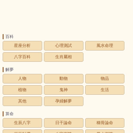
百科
星座分析
心理測試
風水命理
八字百科
生肖屬相
解夢
人物
動物
物品
植物
鬼神
生活
其他
孕婦解夢
算命
生辰八字
日干論命
稱骨論命