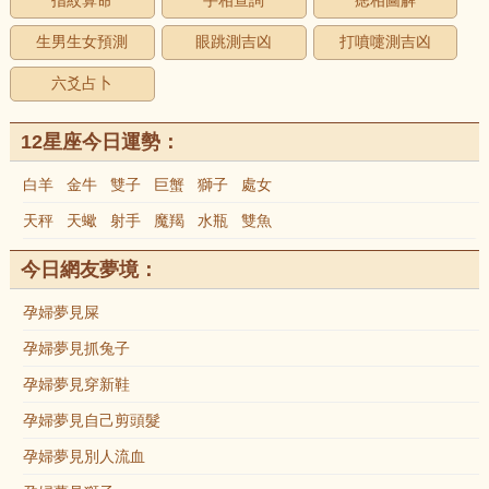
指紋算命
手相查詢
痣相圖解
生男生女預測
眼跳測吉凶
打噴嚏測吉凶
六爻占卜
12星座今日運勢：
白羊
金牛
雙子
巨蟹
獅子
處女
天秤
天蠍
射手
魔羯
水瓶
雙魚
今日網友夢境：
孕婦夢見屎
孕婦夢見抓兔子
孕婦夢見穿新鞋
孕婦夢見自己剪頭髮
孕婦夢見別人流血