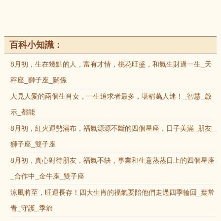
百科小知識：
8月初，生在幾點的人，富有才情，桃花旺盛，和氣生財過一生_天
秤座_獅子座_關係
人見人愛的兩個生肖女，一生追求者最多，堪稱萬人迷！_智慧_啟
示_都能
8月初，紅火運勢滿布，福氣源源不斷的四個星座，日子美滿_朋友_
獅子座_雙子座
8月初，真心對待朋友，福氣不缺，事業和生意蒸蒸日上的四個星座
_合作中_金牛座_雙子座
涼風將至，旺運長存！四大生肖的福氣要陪他們走過四季輪回_葉常
青_守護_季節