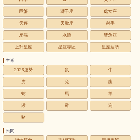
巨蟹
獅子座
處女座
天秤
天蠍座
射手
摩羯
水瓶
雙魚座
上升星座
星座專區
星座運勢
生肖
2026運勢
鼠
牛
虎
兔
龍
蛇
馬
羊
猴
雞
狗
豬
民間