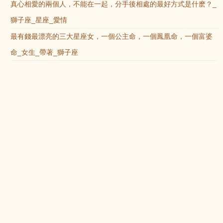
真心相愛的兩個人，不能在一起，分手後相處的最好方式是什麽？_
獅子座_星座_愛情
最有錢最漂亮的三大星座女，一個公主命，一個鳳凰命，一個富婆
命_女生_帶著_獅子座