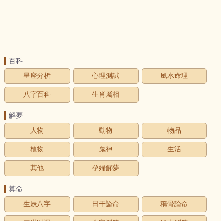
百科
星座分析
心理測試
風水命理
八字百科
生肖屬相
解夢
人物
動物
物品
植物
鬼神
生活
其他
孕婦解夢
算命
生辰八字
日干論命
稱骨論命