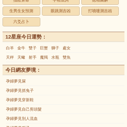
指紋算命
手相查詢
痣相圖解
生男生女預測
眼跳測吉凶
打噴嚏測吉凶
六爻占卜
12星座今日運勢：
白羊
金牛
雙子
巨蟹
獅子
處女
天秤
天蠍
射手
魔羯
水瓶
雙魚
今日網友夢境：
孕婦夢見屎
孕婦夢見抓兔子
孕婦夢見穿新鞋
孕婦夢見自己剪頭髮
孕婦夢見別人流血