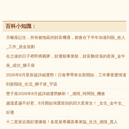
百科小知識：
天蠍座記住，所有被拖延的財富機遇，都會在下半年加速到賬_收入
_工作_資金規劃
在之後的日子裡即將圓夢，財運順事業順，財富翻倍漲的星座_金牛
座_成功_獅子座
2026年8月星座超詳細運勢！日食季帶來全新開始，工作事業愛情達
到新階段_生活_獅子座_宇宙
雙子座2026年8月超詳細運勢解析！_感情_時間段_機會
越溫柔越不好惹，8月開始鴻運當頭的四大星座女！_女生_金牛女_
好運
十二星座近期好運播報！各星座專屬喜事來臨_生活_感情_貴人