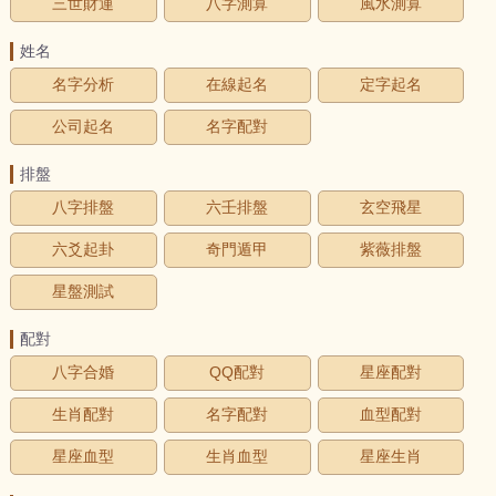
三世財運
八字測算
風水測算
姓名
名字分析
在線起名
定字起名
公司起名
名字配對
排盤
八字排盤
六壬排盤
玄空飛星
六爻起卦
奇門遁甲
紫薇排盤
星盤測試
配對
八字合婚
QQ配對
星座配對
生肖配對
名字配對
血型配對
星座血型
生肖血型
星座生肖