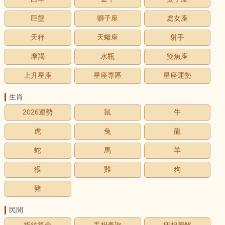
巨蟹
獅子座
處女座
天秤
天蠍座
射手
摩羯
水瓶
雙魚座
上升星座
星座專區
星座運勢
生肖
2026運勢
鼠
牛
虎
兔
龍
蛇
馬
羊
猴
雞
狗
豬
民間