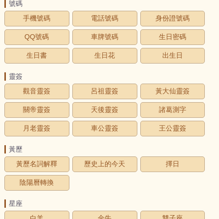
號碼
手機號碼
電話號碼
身份證號碼
QQ號碼
車牌號碼
生日密碼
生日書
生日花
出生日
靈簽
觀音靈簽
呂祖靈簽
黃大仙靈簽
關帝靈簽
天後靈簽
諸葛測字
月老靈簽
車公靈簽
王公靈簽
黃歷
黃歷名詞解釋
歷史上的今天
擇日
陰陽曆轉換
星座
白羊
金牛
雙子座