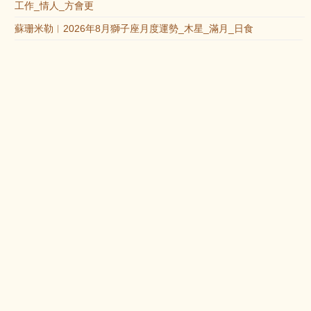
工作_情人_方會更
蘇珊米勒︱2026年8月獅子座月度運勢_木星_滿月_日食