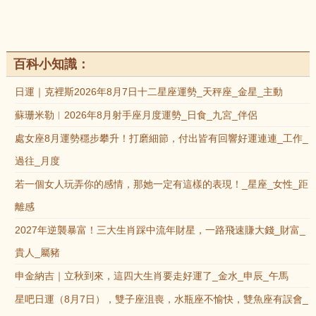
百科小知識：
日運｜克裡斯2026年8月7日十二星座運勢_天秤座_金星_主動
蘇珊米勒︱2026年8月射手座月度運勢_日食_九宮_伴侶
處女座8月運勢穩步攀升！打磨細節，付出皆有回響好運連連_工作_
過往_月度
若一個女人玩弄你的感情，那她一定有這樣的表現！_星座_女性_距
離感
2027年逆襲暴富！三大生肖踩中流年財星，一路飛速賺大錢_財富_
貴人_屬豬
申金納吉｜立秋到來，這四大生肖要走好運了_金水_申辰_午馬
星吧日運（8月7日），雙子座沮喪，水瓶座不愉快，雙魚座有誤會_