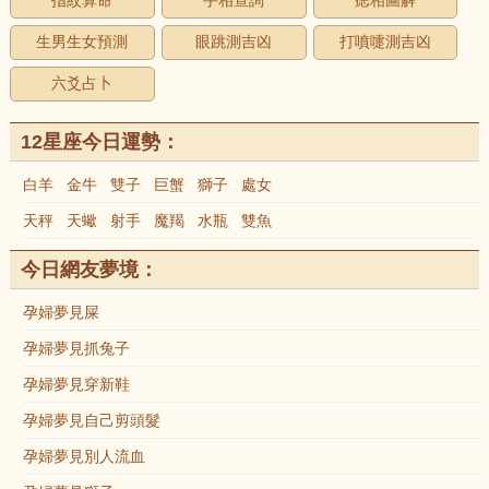
指紋算命
手相查詢
痣相圖解
生男生女預測
眼跳測吉凶
打噴嚏測吉凶
六爻占卜
12星座今日運勢：
白羊
金牛
雙子
巨蟹
獅子
處女
天秤
天蠍
射手
魔羯
水瓶
雙魚
今日網友夢境：
孕婦夢見屎
孕婦夢見抓兔子
孕婦夢見穿新鞋
孕婦夢見自己剪頭髮
孕婦夢見別人流血