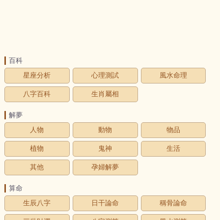
百科
星座分析
心理測試
風水命理
八字百科
生肖屬相
解夢
人物
動物
物品
植物
鬼神
生活
其他
孕婦解夢
算命
生辰八字
日干論命
稱骨論命