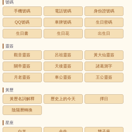
號碼
手機號碼
電話號碼
身份證號碼
QQ號碼
車牌號碼
生日密碼
生日書
生日花
出生日
靈簽
觀音靈簽
呂祖靈簽
黃大仙靈簽
關帝靈簽
天後靈簽
諸葛測字
月老靈簽
車公靈簽
王公靈簽
黃歷
黃歷名詞解釋
歷史上的今天
擇日
陰陽曆轉換
星座
白羊
金牛
雙子座