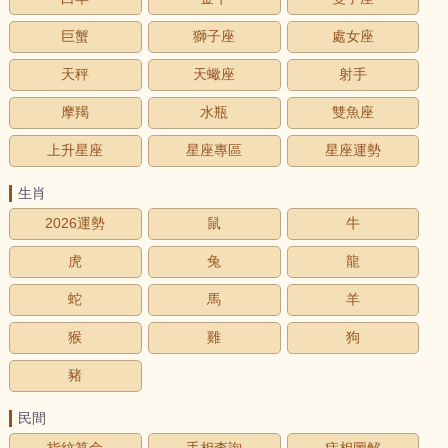
巨蟹
獅子座
處女座
天秤
天蠍座
射手
摩羯
水瓶
雙魚座
上升星座
星座專區
星座運勢
生肖
2026運勢
鼠
牛
虎
兔
龍
蛇
馬
羊
猴
雞
狗
豬
民間