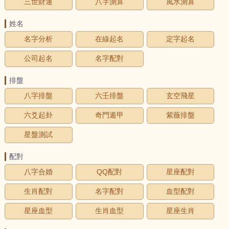
三世財運
八字測算
風水測算
姓名
名字分析
在線起名
定字起名
公司起名
名字配對
排盤
八字排盤
六壬排盤
玄空飛星
六爻起卦
奇門遁甲
紫薇排盤
星盤測試
配對
八字合婚
QQ配對
星座配對
生肖配對
名字配對
血型配對
星座血型
生肖血型
星座生肖