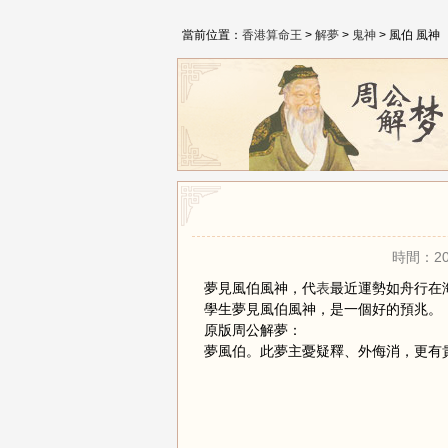
當前位置：
香港算命王
>
解夢
>
鬼神
> 風伯 風神
時間：20
夢見風伯風神，代
表
最近運勢如舟行在
學生夢見風伯風神，是一個好的預兆。
原版周公解夢：
夢風伯。此夢主憂疑釋、外侮消，更有