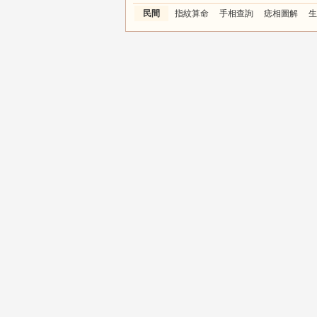
民間
指紋算命
手相查詢
痣相圖解
生