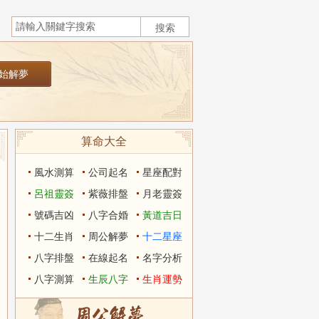
算命大全
風水測算
公司起名
星座配對
呂祖靈簽
紫薇排盤
月老靈簽
號碼吉凶
八字合婚
黃道吉日
十二生肖
周公解夢
十二星座
八字排盤
在線起名
名字分析
八字測算
生辰八字
生肖運勢