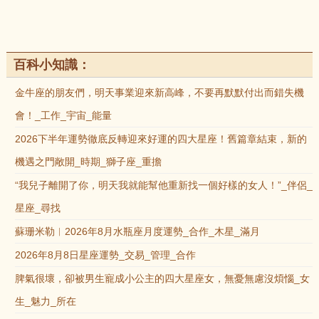
百科小知識：
金牛座的朋友們，明天事業迎來新高峰，不要再默默付出而錯失機
會！_工作_宇宙_能量
2026下半年運勢徹底反轉迎來好運的四大星座！舊篇章結束，新的
機遇之門敞開_時期_獅子座_重擔
“我兒子離開了你，明天我就能幫他重新找一個好樣的女人！”_伴侶_
星座_尋找
蘇珊米勒︱2026年8月水瓶座月度運勢_合作_木星_滿月
2026年8月8日星座運勢_交易_管理_合作
脾氣很壞，卻被男生寵成小公主的四大星座女，無憂無慮沒煩惱_女
生_魅力_所在