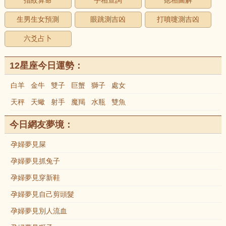
指紋算命
手相查詢
痣相圖解
生男生女預測
眼跳測吉凶
打噴嚏測吉凶
六爻占卜
12星座今日運勢：
白羊
金牛
雙子
巨蟹
獅子
處女
天秤
天蠍
射手
魔羯
水瓶
雙魚
今日網友夢境：
孕婦夢見屎
孕婦夢見抓兔子
孕婦夢見穿新鞋
孕婦夢見自己剪頭髮
孕婦夢見別人流血