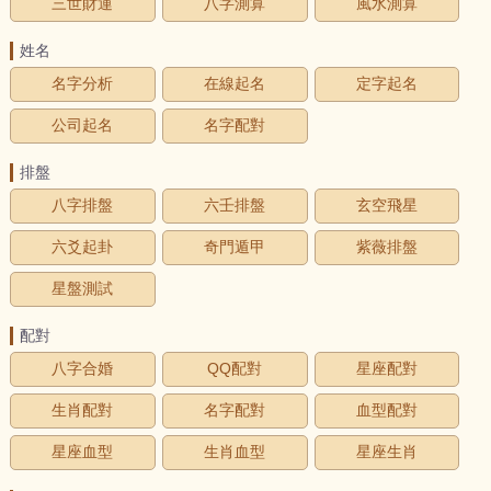
三世財運
八字測算
風水測算
姓名
名字分析
在線起名
定字起名
公司起名
名字配對
排盤
八字排盤
六壬排盤
玄空飛星
六爻起卦
奇門遁甲
紫薇排盤
星盤測試
配對
八字合婚
QQ配對
星座配對
生肖配對
名字配對
血型配對
星座血型
生肖血型
星座生肖