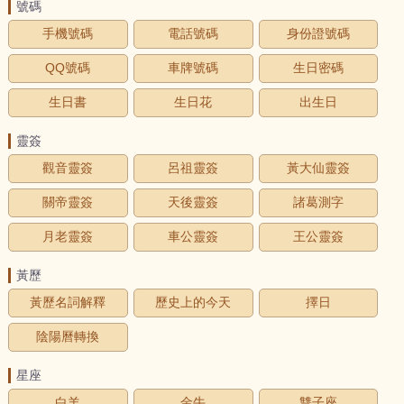
號碼
手機號碼
電話號碼
身份證號碼
QQ號碼
車牌號碼
生日密碼
生日書
生日花
出生日
靈簽
觀音靈簽
呂祖靈簽
黃大仙靈簽
關帝靈簽
天後靈簽
諸葛測字
月老靈簽
車公靈簽
王公靈簽
黃歷
黃歷名詞解釋
歷史上的今天
擇日
陰陽曆轉換
星座
白羊
金牛
雙子座