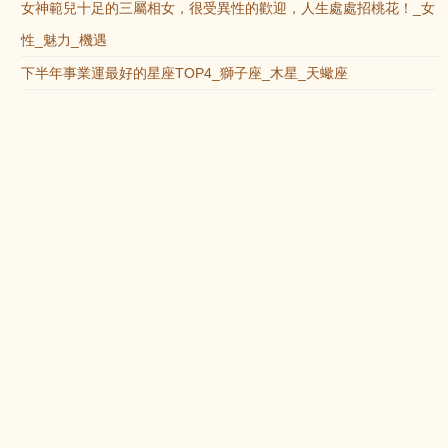
女神範兒十足的三屬相女，很受異性的歡迎，人生處處招桃花！_女
性_魅力_機遇
下半年事業運最好的星座TOP4_獅子座_木星_天蠍座