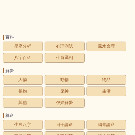
百科
星座分析
心理測試
風水命理
八字百科
生肖屬相
解夢
人物
動物
物品
植物
鬼神
生活
其他
孕婦解夢
算命
生辰八字
日干論命
稱骨論命