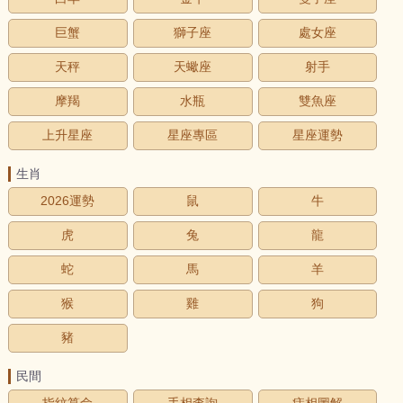
巨蟹
獅子座
處女座
天秤
天蠍座
射手
摩羯
水瓶
雙魚座
上升星座
星座專區
星座運勢
生肖
2026運勢
鼠
牛
虎
兔
龍
蛇
馬
羊
猴
雞
狗
豬
民間