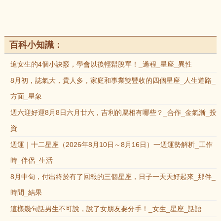
百科小知識：
追女生的4個小訣竅，學會以後輕鬆脫單！_過程_星座_異性
8月初，誌氣大，貴人多，家庭和事業雙豐收的四個星座_人生道路_
方面_星象
週六迎好運8月8日六月廿六，吉利的屬相有哪些？_合作_金氣漸_投
資
週運｜十二星座（2026年8月10日～8月16日）一週運勢解析_工作
時_伴侶_生活
8月中旬，付出終於有了回報的三個星座，日子一天天好起來_那件_
時間_結果
這樣幾句話男生不可說，說了女朋友要分手！_女生_星座_話語