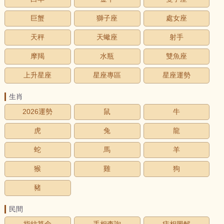
巨蟹
獅子座
處女座
天秤
天蠍座
射手
摩羯
水瓶
雙魚座
上升星座
星座專區
星座運勢
生肖
2026運勢
鼠
牛
虎
兔
龍
蛇
馬
羊
猴
雞
狗
豬
民間