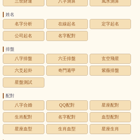
三世財運
八字測算
風水測算
姓名
名字分析
在線起名
定字起名
公司起名
名字配對
排盤
八字排盤
六壬排盤
玄空飛星
六爻起卦
奇門遁甲
紫薇排盤
星盤測試
配對
八字合婚
QQ配對
星座配對
生肖配對
名字配對
血型配對
星座血型
生肖血型
星座生肖