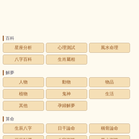
百科
星座分析
心理測試
風水命理
八字百科
生肖屬相
解夢
人物
動物
物品
植物
鬼神
生活
其他
孕婦解夢
算命
生辰八字
日干論命
稱骨論命