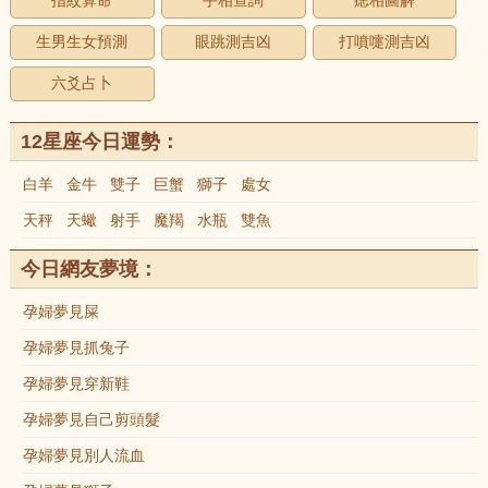
指紋算命
手相查詢
痣相圖解
生男生女預測
眼跳測吉凶
打噴嚏測吉凶
六爻占卜
12星座今日運勢：
白羊
金牛
雙子
巨蟹
獅子
處女
天秤
天蠍
射手
魔羯
水瓶
雙魚
今日網友夢境：
孕婦夢見屎
孕婦夢見抓兔子
孕婦夢見穿新鞋
孕婦夢見自己剪頭髮
孕婦夢見別人流血