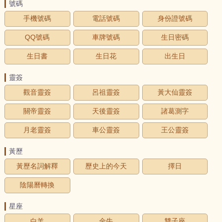
號碼
手機號碼
電話號碼
身份證號碼
QQ號碼
車牌號碼
生日密碼
生日書
生日花
出生日
靈簽
觀音靈簽
呂祖靈簽
黃大仙靈簽
關帝靈簽
天後靈簽
諸葛測字
月老靈簽
車公靈簽
王公靈簽
黃歷
黃歷名詞解釋
歷史上的今天
擇日
陰陽曆轉換
星座
白羊
金牛
雙子座