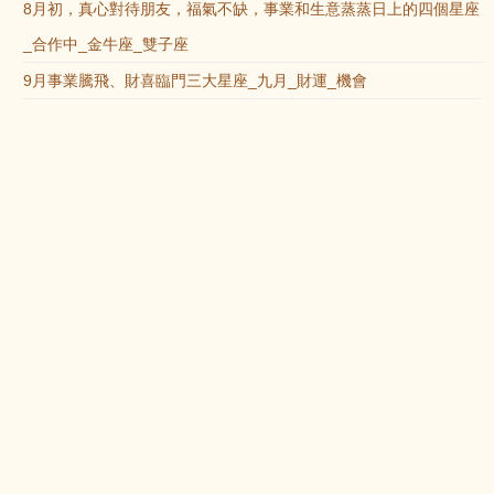
8月初，真心對待朋友，福氣不缺，事業和生意蒸蒸日上的四個星座
_合作中_金牛座_雙子座
9月事業騰飛、財喜臨門三大星座_九月_財運_機會