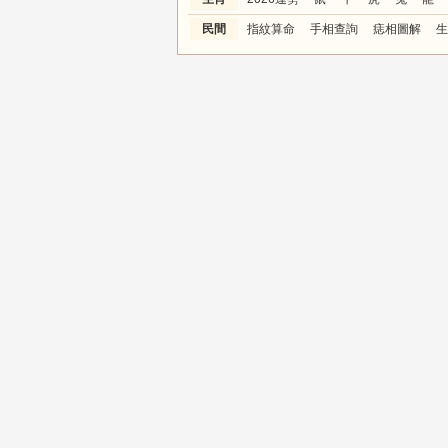
民間
指紋算命
手相查詢
痣相圖解
生