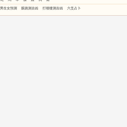
男生女預測
眼跳測吉凶
打噴嚏測吉凶
六爻占卜