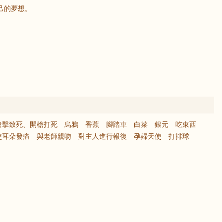
己的夢想。
槍擊致死、開槍打死
烏鴉
香蕉
腳踏車
白菜
銀元
吃東西
使耳朵發痛
與老師親吻
對主人進行報復
孕婦天使
打排球