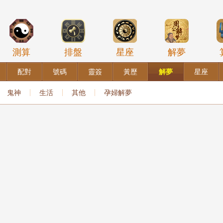
測算
排盤
星座
解夢
配對
號碼
靈簽
黃歷
解夢
星座
鬼神
生活
其他
孕婦解夢