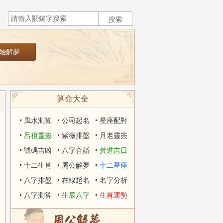
算命大全
風水測算
公司起名
星座配對
呂祖靈簽
紫薇排盤
月老靈簽
號碼吉凶
八字合婚
黃道吉日
十二生肖
周公解夢
十二星座
八字排盤
在線起名
名字分析
八字測算
生辰八字
生肖運勢