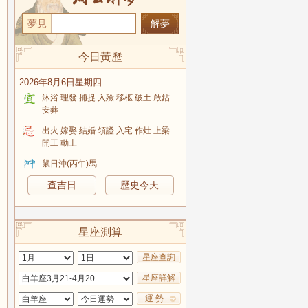
夢見
今日黃歷
2026年8月6日星期四
沐浴 理發 捕捉 入殮 移柩 破土 啟鉆
安葬
出火 嫁娶 結婚 領證 入宅 作灶 上梁
開工 動土
鼠日沖(丙午)馬
查吉日
歷史今天
星座測算
星座查詢
星座詳解
運 勢