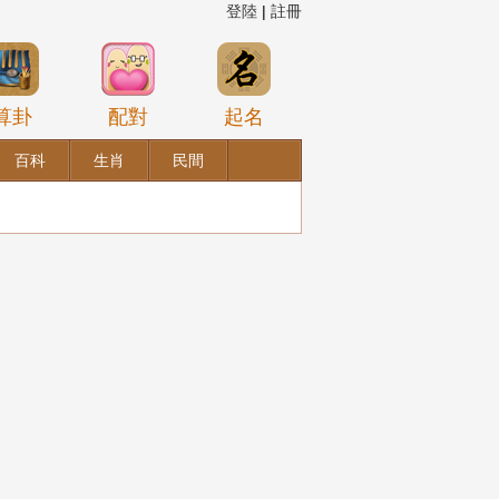
登陸
|
註冊
算卦
配對
起名
百科
生肖
民間