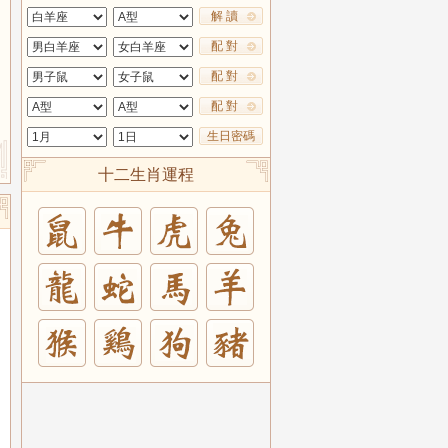
解 讀
配 對
配 對
配 對
生日密碼
十二生肖運程
兔
羊
豬