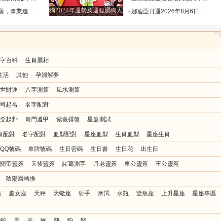
狗2024年運勢及運程屬狗人2024運勢好嗎
橋的四個星座_金牛座_初將_天秤座
娜迪亞日運2026年8月6日週四每日星座運勢_數字_相關_情緒
字百科
生肖屬相
生活
其他
孕婦解夢
世財運
八字測算
風水測算
司起名
名字配對
爻起卦
奇門遁甲
紫薇排盤
星盤測試
肖配對
名字配對
血型配對
星座血型
生肖血型
星座生肖
QQ號碼
車牌號碼
生日密碼
生日書
生日花
出生日
關帝靈簽
天後靈簽
諸葛測字
月老靈簽
車公靈簽
王公靈簽
陰陽曆轉換
座
處女座
天秤
天蠍座
射手
摩羯
水瓶
雙魚座
上升星座
星座專區
蛇
馬
羊
猴
雞
狗
豬