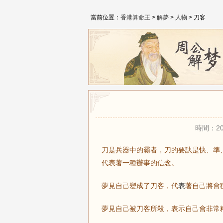
當前位置：
香港算命王
>
解夢
>
人物
> 刀客
時間：20
刀是兵器中的霸者，刀的要訣是快、準
代表著一種辦事的信念。
夢見自己變成了刀客，代
表
著自己將會
夢見自己被刀客所殺，表示自己會非常