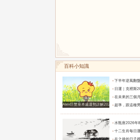
百科小知識
下半年逆風翻盤！這四大星座將迎來命
日運｜克裡斯2026年8月5日十二
在未來的三個月裡，將會有好運來
Alex巨蟹座本週運勢詳解2024.12.23-12.29
超準，跟這種男人談戀愛才有未
水瓶座2026年8月超詳細運勢解
十二生肖每日運勢2026年8
在之後的日子裡橫財飛漲，賺足財庫，桃花