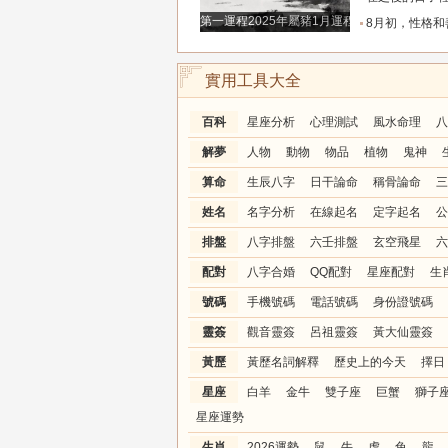
第一運程2025年屬豬1月運程解析
8月初，性格和善，事業進步飛速，全是貴人鋪路搭
實用工具大全
百科
星座分析
心理測試
風水命理
八
解夢
人物
動物
物品
植物
鬼神
算命
生辰八字
日干論命
稱骨論命
三
姓名
名字分析
在線起名
定字起名
公
排盤
八字排盤
六壬排盤
玄空飛星
六
配對
八字合婚
QQ配對
星座配對
生
號碼
手機號碼
電話號碼
身份證號碼
靈簽
觀音靈簽
呂祖靈簽
黃大仙靈簽
黃歷
黃歷名詞解釋
歷史上的今天
擇日
星座
白羊
金牛
雙子座
巨蟹
獅子
星座運勢
生肖
2026運勢
鼠
牛
虎
兔
龍