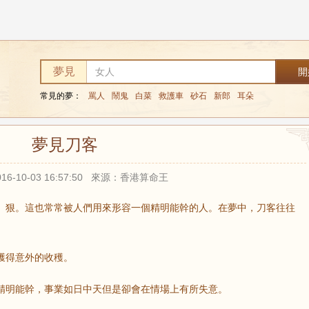
夢見
常見的夢：
罵人
鬧鬼
白菜
救護車
砂石
新郎
耳朵
夢見刀客
16-10-03 16:57:50 來源：香港算命王
、狠。這也常常被人們用來形容一個精明能幹的人。在夢中，刀客往往
獲得意外的收穫。
精明能幹，事業如日中天但是卻會在情場上有所失意。