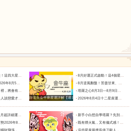
鼠
牛
虎
運轉折點_星象_相位_機會
8月好運正式啟動！這4個星座迎來翻身機會，事業、財運一起升溫_幸運_數字_時間
龍
蛇
馬
星座運勢_感覺_願望_右耳
8月逆風翻盤！苦盡甘來、運勢徹底爆棚的三大星座_內耗_感情_好運
臨的星座_機會_挑戰_家庭
塔羅之心8月3日—8月9日週運勢_方面_事情_生活
猴
雞
狗
靜電魚金牛座星運詳解【週運2024年12月9日-12月15日】
來！_感情_給予_的特點
2026年8月4日十二星座運勢_事業_財運_感情
析！_束明亮_能量_什麽
新手小白想自學塔羅？先別急著買牌，這份書單和真心話請收好_職業_客人_門店
月4日_幸運_綜合_物品
既有煙火氣，又有儀式感！這三個生肖，最擅長把日子過成詩！_生活_習慣_屬雞
旺到爆的星座_愛情_都為之_財富
這些星座最擅長借刀殺人，背後使絆子從不手軟_雙子座_能在_心思