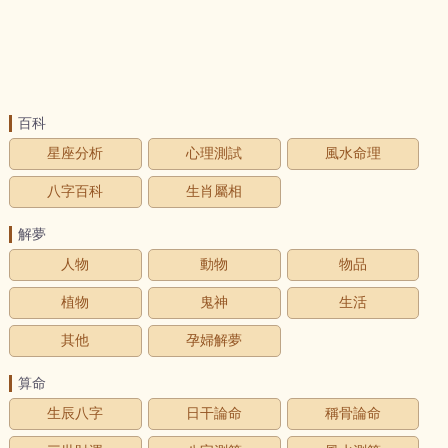
百科
星座分析
心理測試
風水命理
八字百科
生肖屬相
解夢
人物
動物
物品
植物
鬼神
生活
其他
孕婦解夢
算命
生辰八字
日干論命
稱骨論命