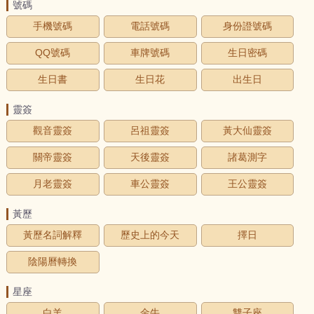
號碼
手機號碼
電話號碼
身份證號碼
QQ號碼
車牌號碼
生日密碼
生日書
生日花
出生日
靈簽
觀音靈簽
呂祖靈簽
黃大仙靈簽
關帝靈簽
天後靈簽
諸葛測字
月老靈簽
車公靈簽
王公靈簽
黃歷
黃歷名詞解釋
歷史上的今天
擇日
陰陽曆轉換
星座
白羊
金牛
雙子座