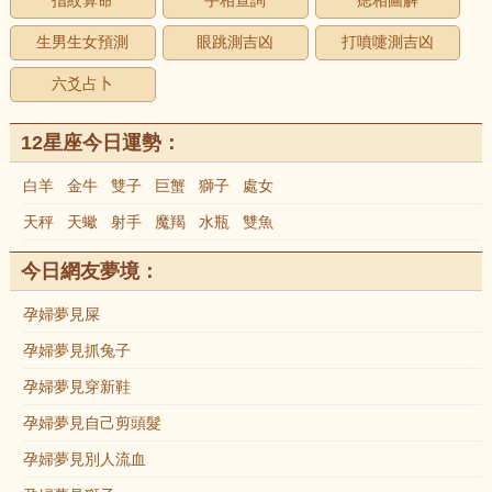
指紋算命
手相查詢
痣相圖解
生男生女預測
眼跳測吉凶
打噴嚏測吉凶
六爻占卜
12星座今日運勢：
白羊
金牛
雙子
巨蟹
獅子
處女
天秤
天蠍
射手
魔羯
水瓶
雙魚
今日網友夢境：
孕婦夢見屎
孕婦夢見抓兔子
孕婦夢見穿新鞋
孕婦夢見自己剪頭髮
孕婦夢見別人流血