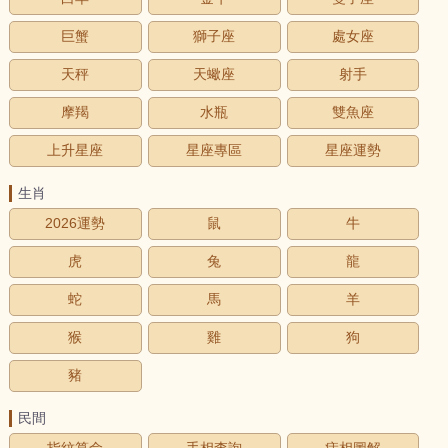
巨蟹
獅子座
處女座
天秤
天蠍座
射手
摩羯
水瓶
雙魚座
上升星座
星座專區
星座運勢
生肖
2026運勢
鼠
牛
虎
兔
龍
蛇
馬
羊
猴
雞
狗
豬
民間