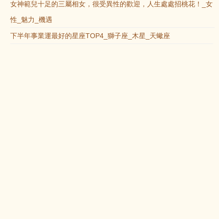
女神範兒十足的三屬相女，很受異性的歡迎，人生處處招桃花！_女
性_魅力_機遇
下半年事業運最好的星座TOP4_獅子座_木星_天蠍座