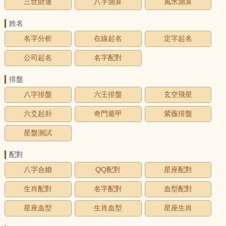
三世財運
八字測算
風水測算
姓名
名字分析
在線起名
定字起名
公司起名
名字配對
排盤
八字排盤
六壬排盤
玄空飛星
六爻起卦
奇門遁甲
紫薇排盤
星盤測試
配對
八字合婚
QQ配對
星座配對
生肖配對
名字配對
血型配對
星座血型
生肖血型
星座生肖