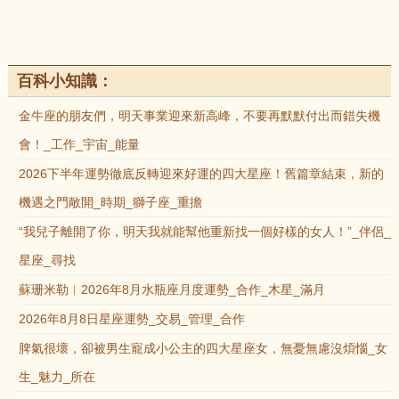
百科小知識：
金牛座的朋友們，明天事業迎來新高峰，不要再默默付出而錯失機
會！_工作_宇宙_能量
2026下半年運勢徹底反轉迎來好運的四大星座！舊篇章結束，新的
機遇之門敞開_時期_獅子座_重擔
“我兒子離開了你，明天我就能幫他重新找一個好樣的女人！”_伴侶_
星座_尋找
蘇珊米勒︱2026年8月水瓶座月度運勢_合作_木星_滿月
2026年8月8日星座運勢_交易_管理_合作
脾氣很壞，卻被男生寵成小公主的四大星座女，無憂無慮沒煩惱_女
生_魅力_所在