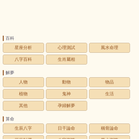
百科
星座分析
心理測試
風水命理
八字百科
生肖屬相
解夢
人物
動物
物品
植物
鬼神
生活
其他
孕婦解夢
算命
生辰八字
日干論命
稱骨論命