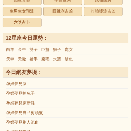
指紋算命
手相查詢
痣相圖解
生男生女預測
眼跳測吉凶
打噴嚏測吉凶
六爻占卜
12星座今日運勢：
白羊
金牛
雙子
巨蟹
獅子
處女
天秤
天蠍
射手
魔羯
水瓶
雙魚
今日網友夢境：
孕婦夢見屎
孕婦夢見抓兔子
孕婦夢見穿新鞋
孕婦夢見自己剪頭髮
孕婦夢見別人流血