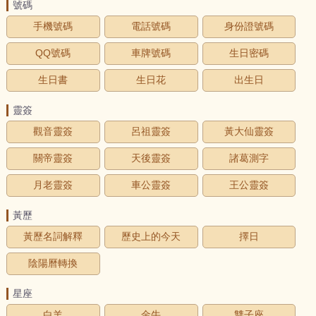
號碼
手機號碼
電話號碼
身份證號碼
QQ號碼
車牌號碼
生日密碼
生日書
生日花
出生日
靈簽
觀音靈簽
呂祖靈簽
黃大仙靈簽
關帝靈簽
天後靈簽
諸葛測字
月老靈簽
車公靈簽
王公靈簽
黃歷
黃歷名詞解釋
歷史上的今天
擇日
陰陽曆轉換
星座
白羊
金牛
雙子座