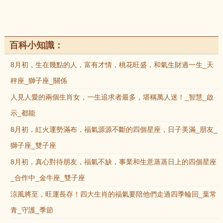
百科小知識：
8月初，生在幾點的人，富有才情，桃花旺盛，和氣生財過一生_天
秤座_獅子座_關係
人見人愛的兩個生肖女，一生追求者最多，堪稱萬人迷！_智慧_啟
示_都能
8月初，紅火運勢滿布，福氣源源不斷的四個星座，日子美滿_朋友_
獅子座_雙子座
8月初，真心對待朋友，福氣不缺，事業和生意蒸蒸日上的四個星座
_合作中_金牛座_雙子座
涼風將至，旺運長存！四大生肖的福氣要陪他們走過四季輪回_葉常
青_守護_季節