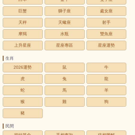
巨蟹
獅子座
處女座
天秤
天蠍座
射手
摩羯
水瓶
雙魚座
上升星座
星座專區
星座運勢
生肖
2026運勢
鼠
牛
虎
兔
龍
蛇
馬
羊
猴
雞
狗
豬
民間