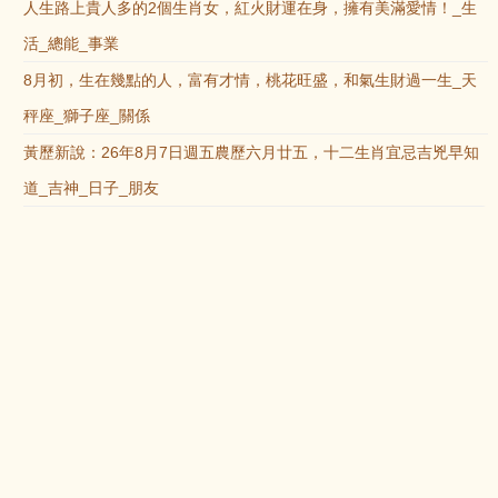
人生路上貴人多的2個生肖女，紅火財運在身，擁有美滿愛情！_生
活_總能_事業
8月初，生在幾點的人，富有才情，桃花旺盛，和氣生財過一生_天
秤座_獅子座_關係
黃歷新說：26年8月7日週五農歷六月廿五，十二生肖宜忌吉兇早知
道_吉神_日子_朋友