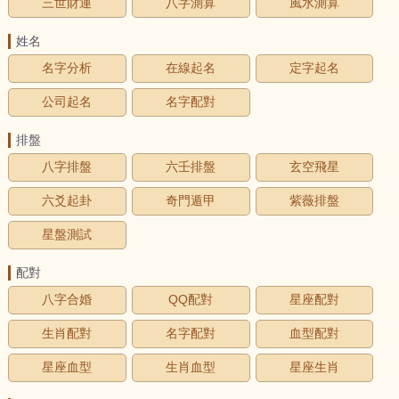
三世財運
八字測算
風水測算
姓名
名字分析
在線起名
定字起名
公司起名
名字配對
排盤
八字排盤
六壬排盤
玄空飛星
六爻起卦
奇門遁甲
紫薇排盤
星盤測試
配對
八字合婚
QQ配對
星座配對
生肖配對
名字配對
血型配對
星座血型
生肖血型
星座生肖