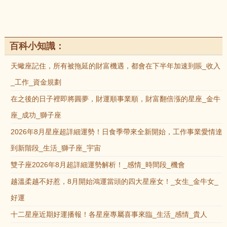
百科小知識：
天蠍座記住，所有被拖延的財富機遇，都會在下半年加速到賬_收入
_工作_資金規劃
在之後的日子裡即將圓夢，財運順事業順，財富翻倍漲的星座_金牛
座_成功_獅子座
2026年8月星座超詳細運勢！日食季帶來全新開始，工作事業愛情達
到新階段_生活_獅子座_宇宙
雙子座2026年8月超詳細運勢解析！_感情_時間段_機會
越溫柔越不好惹，8月開始鴻運當頭的四大星座女！_女生_金牛女_
好運
十二星座近期好運播報！各星座專屬喜事來臨_生活_感情_貴人