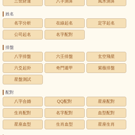
三世財運
八字測算
風水測算
姓名
名字分析
在線起名
定字起名
公司起名
名字配對
排盤
八字排盤
六壬排盤
玄空飛星
六爻起卦
奇門遁甲
紫薇排盤
星盤測試
配對
八字合婚
QQ配對
星座配對
生肖配對
名字配對
血型配對
星座血型
生肖血型
星座生肖