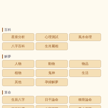
百科
星座分析
心理測試
風水命理
八字百科
生肖屬相
解夢
人物
動物
物品
植物
鬼神
生活
其他
孕婦解夢
算命
生辰八字
日干論命
稱骨論命