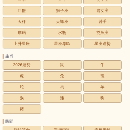
巨蟹
獅子座
處女座
天秤
天蠍座
射手
摩羯
水瓶
雙魚座
上升星座
星座專區
星座運勢
生肖
2026運勢
鼠
牛
虎
兔
龍
蛇
馬
羊
猴
雞
狗
豬
民間