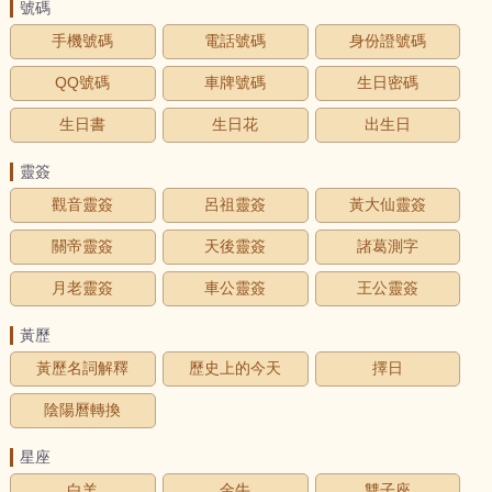
號碼
手機號碼
電話號碼
身份證號碼
QQ號碼
車牌號碼
生日密碼
生日書
生日花
出生日
靈簽
觀音靈簽
呂祖靈簽
黃大仙靈簽
關帝靈簽
天後靈簽
諸葛測字
月老靈簽
車公靈簽
王公靈簽
黃歷
黃歷名詞解釋
歷史上的今天
擇日
陰陽曆轉換
星座
白羊
金牛
雙子座