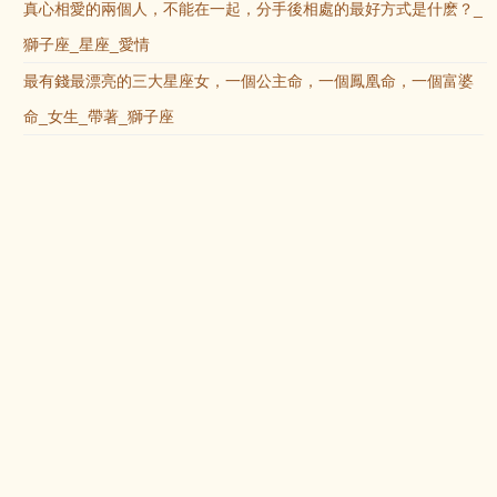
真心相愛的兩個人，不能在一起，分手後相處的最好方式是什麽？_
獅子座_星座_愛情
最有錢最漂亮的三大星座女，一個公主命，一個鳳凰命，一個富婆
命_女生_帶著_獅子座