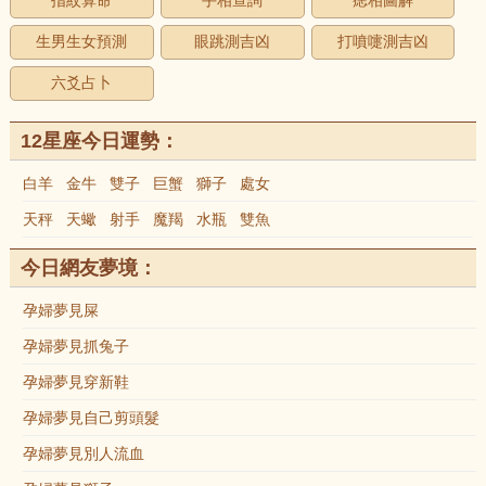
指紋算命
手相查詢
痣相圖解
生男生女預測
眼跳測吉凶
打噴嚏測吉凶
六爻占卜
12星座今日運勢：
白羊
金牛
雙子
巨蟹
獅子
處女
天秤
天蠍
射手
魔羯
水瓶
雙魚
今日網友夢境：
孕婦夢見屎
孕婦夢見抓兔子
孕婦夢見穿新鞋
孕婦夢見自己剪頭髮
孕婦夢見別人流血