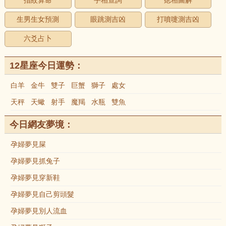
指紋算命
手相查詢
痣相圖解
生男生女預測
眼跳測吉凶
打噴嚏測吉凶
六爻占卜
12星座今日運勢：
白羊
金牛
雙子
巨蟹
獅子
處女
天秤
天蠍
射手
魔羯
水瓶
雙魚
今日網友夢境：
孕婦夢見屎
孕婦夢見抓兔子
孕婦夢見穿新鞋
孕婦夢見自己剪頭髮
孕婦夢見別人流血