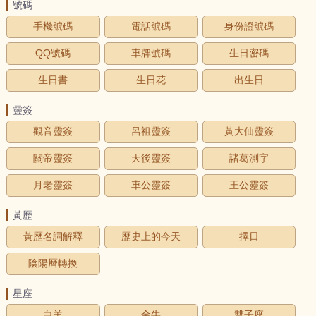
號碼
手機號碼
電話號碼
身份證號碼
QQ號碼
車牌號碼
生日密碼
生日書
生日花
出生日
靈簽
觀音靈簽
呂祖靈簽
黃大仙靈簽
關帝靈簽
天後靈簽
諸葛測字
月老靈簽
車公靈簽
王公靈簽
黃歷
黃歷名詞解釋
歷史上的今天
擇日
陰陽曆轉換
星座
白羊
金牛
雙子座