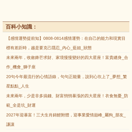
百科小知識：
【感情運勢提前知】0808-0814感情運勢：在自己的能力和現實目
標有差距時，越是要克己隱忍_內心_藍姐_狀態
未來兩年，收斂鋒芒求財、家境慢慢變好的四大星座！富貴纏身_合
作_機會_獅子座
20句今年最流行的心情語錄，句句正能量，說到心坎上了_夢想_繁
星點點_人生
未來兩年，少是非多搞錢、財富悄悄暴漲的四大星座！衣食無憂_防
範_全是坑_財運
2027年迎暴富！三大生肖錦鯉附體，迎事業愛情巔峰_屬狗_朋友_
謙讓