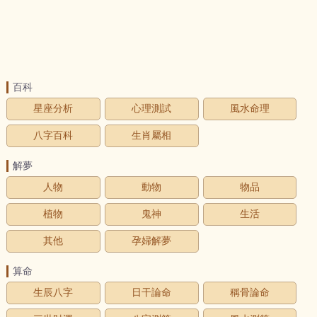
百科
星座分析
心理測試
風水命理
八字百科
生肖屬相
解夢
人物
動物
物品
植物
鬼神
生活
其他
孕婦解夢
算命
生辰八字
日干論命
稱骨論命