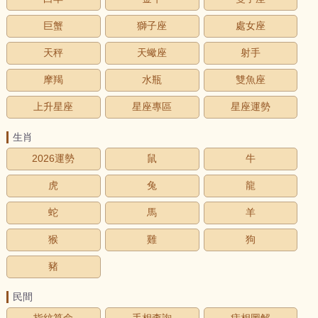
巨蟹
獅子座
處女座
天秤
天蠍座
射手
摩羯
水瓶
雙魚座
上升星座
星座專區
星座運勢
生肖
2026運勢
鼠
牛
虎
兔
龍
蛇
馬
羊
猴
雞
狗
豬
民間