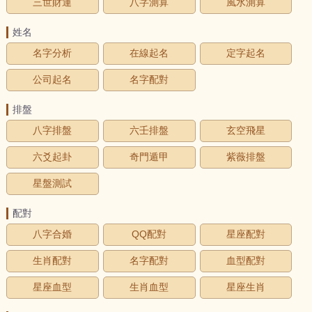
三世財運
八字測算
風水測算
姓名
名字分析
在線起名
定字起名
公司起名
名字配對
排盤
八字排盤
六壬排盤
玄空飛星
六爻起卦
奇門遁甲
紫薇排盤
星盤測試
配對
八字合婚
QQ配對
星座配對
生肖配對
名字配對
血型配對
星座血型
生肖血型
星座生肖