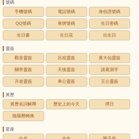
號碼
手機號碼
電話號碼
身份證號碼
QQ號碼
車牌號碼
生日密碼
生日書
生日花
出生日
靈簽
觀音靈簽
呂祖靈簽
黃大仙靈簽
關帝靈簽
天後靈簽
諸葛測字
月老靈簽
車公靈簽
王公靈簽
黃歷
黃歷名詞解釋
歷史上的今天
擇日
陰陽曆轉換
星座
白羊
金牛
雙子座