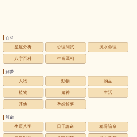
百科
星座分析
心理測試
風水命理
八字百科
生肖屬相
解夢
人物
動物
物品
植物
鬼神
生活
其他
孕婦解夢
算命
生辰八字
日干論命
稱骨論命