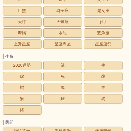
巨蟹
獅子座
處女座
天秤
天蠍座
射手
摩羯
水瓶
雙魚座
上升星座
星座專區
星座運勢
生肖
2026運勢
鼠
牛
虎
兔
龍
蛇
馬
羊
猴
雞
狗
豬
民間