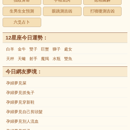
指紋算命
手相查詢
痣相圖解
生男生女預測
眼跳測吉凶
打噴嚏測吉凶
六爻占卜
12星座今日運勢：
白羊
金牛
雙子
巨蟹
獅子
處女
天秤
天蠍
射手
魔羯
水瓶
雙魚
今日網友夢境：
孕婦夢見屎
孕婦夢見抓兔子
孕婦夢見穿新鞋
孕婦夢見自己剪頭髮
孕婦夢見別人流血