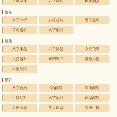
三世財運
八字測算
風水測算
姓名
名字分析
在線起名
定字起名
公司起名
名字配對
排盤
八字排盤
六壬排盤
玄空飛星
六爻起卦
奇門遁甲
紫薇排盤
星盤測試
配對
八字合婚
QQ配對
星座配對
生肖配對
名字配對
血型配對
星座血型
生肖血型
星座生肖