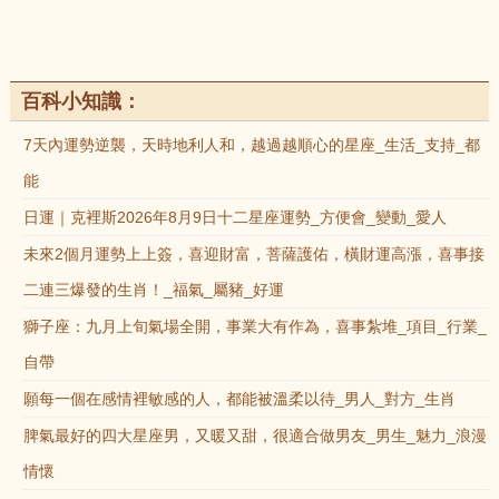
百科小知識：
7天內運勢逆襲，天時地利人和，越過越順心的星座_生活_支持_都
能
日運｜克裡斯2026年8月9日十二星座運勢_方便會_變動_愛人
未來2個月運勢上上簽，喜迎財富，菩薩護佑，橫財運高漲，喜事接
二連三爆發的生肖！_福氣_屬豬_好運
獅子座：九月上旬氣場全開，事業大有作為，喜事紮堆_項目_行業_
自帶
願每一個在感情裡敏感的人，都能被溫柔以待_男人_對方_生肖
脾氣最好的四大星座男，又暖又甜，很適合做男友_男生_魅力_浪漫
情懷