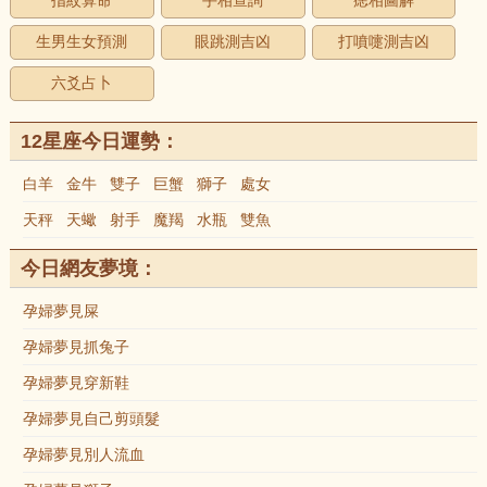
指紋算命
手相查詢
痣相圖解
生男生女預測
眼跳測吉凶
打噴嚏測吉凶
六爻占卜
12星座今日運勢：
白羊
金牛
雙子
巨蟹
獅子
處女
天秤
天蠍
射手
魔羯
水瓶
雙魚
今日網友夢境：
孕婦夢見屎
孕婦夢見抓兔子
孕婦夢見穿新鞋
孕婦夢見自己剪頭髮
孕婦夢見別人流血