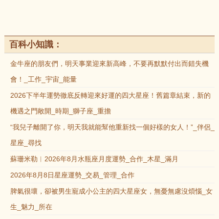
百科小知識：
金牛座的朋友們，明天事業迎來新高峰，不要再默默付出而錯失機
會！_工作_宇宙_能量
2026下半年運勢徹底反轉迎來好運的四大星座！舊篇章結束，新的
機遇之門敞開_時期_獅子座_重擔
“我兒子離開了你，明天我就能幫他重新找一個好樣的女人！”_伴侶_
星座_尋找
蘇珊米勒︱2026年8月水瓶座月度運勢_合作_木星_滿月
2026年8月8日星座運勢_交易_管理_合作
脾氣很壞，卻被男生寵成小公主的四大星座女，無憂無慮沒煩惱_女
生_魅力_所在