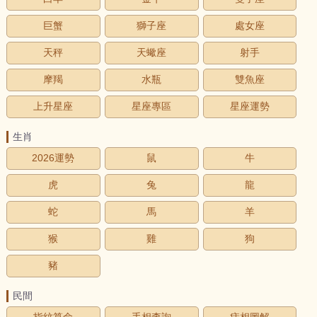
巨蟹
獅子座
處女座
天秤
天蠍座
射手
摩羯
水瓶
雙魚座
上升星座
星座專區
星座運勢
生肖
2026運勢
鼠
牛
虎
兔
龍
蛇
馬
羊
猴
雞
狗
豬
民間