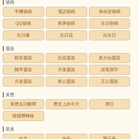
號碼
手機號碼
電話號碼
身份證號碼
QQ號碼
車牌號碼
生日密碼
生日書
生日花
出生日
靈簽
觀音靈簽
呂祖靈簽
黃大仙靈簽
關帝靈簽
天後靈簽
諸葛測字
月老靈簽
車公靈簽
王公靈簽
黃歷
黃歷名詞解釋
歷史上的今天
擇日
陰陽曆轉換
星座
白羊
金牛
雙子座