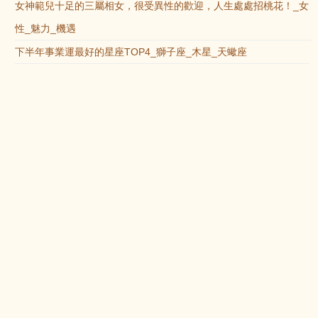
女神範兒十足的三屬相女，很受異性的歡迎，人生處處招桃花！_女
性_魅力_機遇
下半年事業運最好的星座TOP4_獅子座_木星_天蠍座