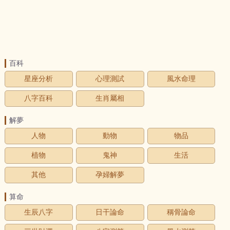
百科
星座分析
心理測試
風水命理
八字百科
生肖屬相
解夢
人物
動物
物品
植物
鬼神
生活
其他
孕婦解夢
算命
生辰八字
日干論命
稱骨論命