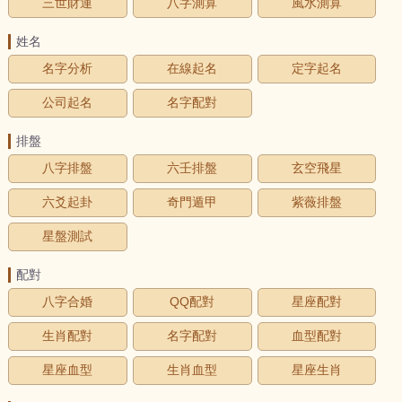
三世財運
八字測算
風水測算
姓名
名字分析
在線起名
定字起名
公司起名
名字配對
排盤
八字排盤
六壬排盤
玄空飛星
六爻起卦
奇門遁甲
紫薇排盤
星盤測試
配對
八字合婚
QQ配對
星座配對
生肖配對
名字配對
血型配對
星座血型
生肖血型
星座生肖