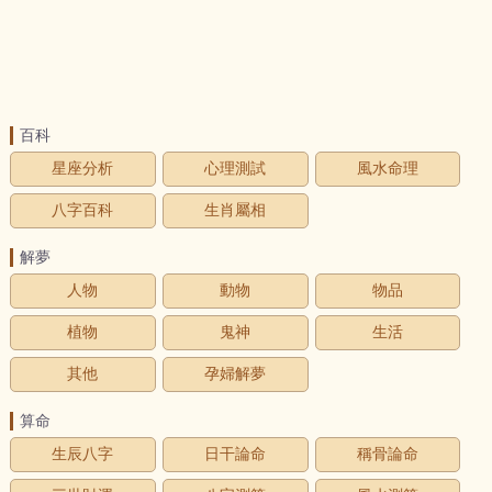
百科
星座分析
心理測試
風水命理
八字百科
生肖屬相
解夢
人物
動物
物品
植物
鬼神
生活
其他
孕婦解夢
算命
生辰八字
日干論命
稱骨論命