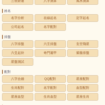
三世財運
八字測算
風水測算
姓名
名字分析
在線起名
定字起名
公司起名
名字配對
排盤
八字排盤
六壬排盤
玄空飛星
六爻起卦
奇門遁甲
紫薇排盤
星盤測試
配對
八字合婚
QQ配對
星座配對
生肖配對
名字配對
血型配對
星座血型
生肖血型
星座生肖