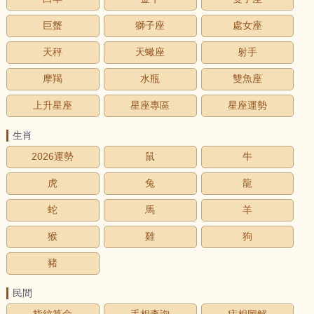
巨蟹
獅子座
處女座
天秤
天蠍座
射手
摩羯
水瓶
雙魚座
上升星座
星座專區
星座運勢
生肖
2026運勢
鼠
牛
虎
兔
龍
蛇
馬
羊
猴
雞
狗
豬
民間