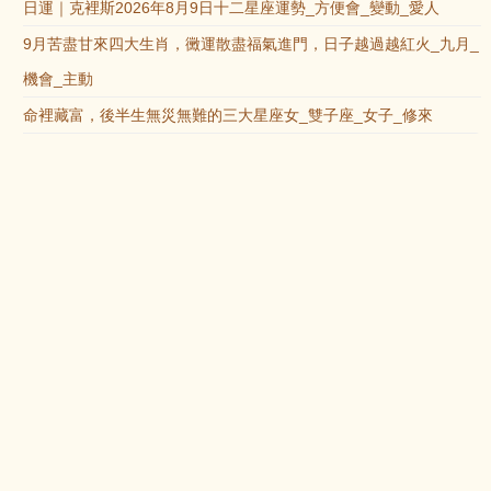
日運｜克裡斯2026年8月9日十二星座運勢_方便會_變動_愛人
9月苦盡甘來四大生肖，黴運散盡福氣進門，日子越過越紅火_九月_
機會_主動
命裡藏富，後半生無災無難的三大星座女_雙子座_女子_修來