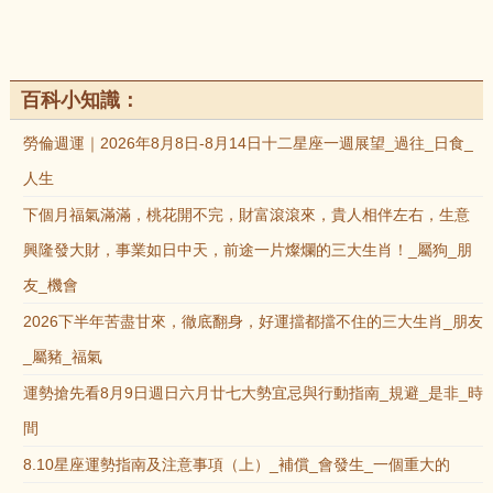
百科小知識：
勞倫週運｜2026年8月8日-8月14日十二星座一週展望_過往_日食_
人生
下個月福氣滿滿，桃花開不完，財富滾滾來，貴人相伴左右，生意
興隆發大財，事業如日中天，前途一片燦爛的三大生肖！_屬狗_朋
友_機會
2026下半年苦盡甘來，徹底翻身，好運擋都擋不住的三大生肖_朋友
_屬豬_福氣
運勢搶先看8月9日週日六月廿七大勢宜忌與行動指南_規避_是非_時
間
8.10星座運勢指南及注意事項（上）_補償_會發生_一個重大的