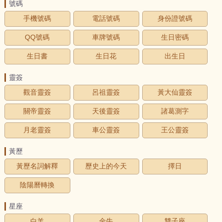
號碼
手機號碼
電話號碼
身份證號碼
QQ號碼
車牌號碼
生日密碼
生日書
生日花
出生日
靈簽
觀音靈簽
呂祖靈簽
黃大仙靈簽
關帝靈簽
天後靈簽
諸葛測字
月老靈簽
車公靈簽
王公靈簽
黃歷
黃歷名詞解釋
歷史上的今天
擇日
陰陽曆轉換
星座
白羊
金牛
雙子座