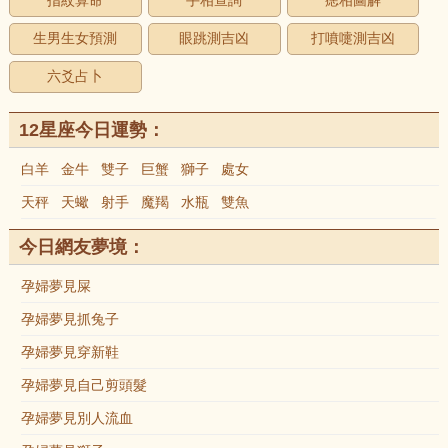
指紋算命
手相查詢
痣相圖解
生男生女預測
眼跳測吉凶
打噴嚏測吉凶
六爻占卜
12星座今日運勢：
白羊
金牛
雙子
巨蟹
獅子
處女
天秤
天蠍
射手
魔羯
水瓶
雙魚
今日網友夢境：
孕婦夢見屎
孕婦夢見抓兔子
孕婦夢見穿新鞋
孕婦夢見自己剪頭髮
孕婦夢見別人流血