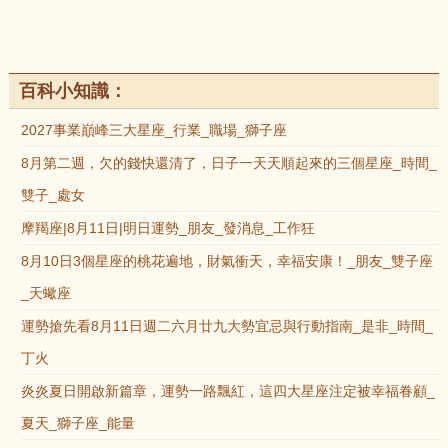
百科小知識：
2027事業巔峰三大星座_行業_職場_獅子座
8月第二週，欠的錢快還清了，日子一天天順起來的三個星座_時間_
雙子_處女
摩羯座|8月11日|明日運勢_朋友_發消息_工作狂
8月10日3個星座的桃花遍地，財氣衝天，幸福安康！_朋友_雙子座
_天蠍座
運勢搶先看8月11日週二六月廿九大勢宜忌與行動指南_是非_時間_
丁火
炎炎夏日開啟新篇章，運勢一路飄紅，這四大星座注定被幸福眷顧_
夏天_獅子座_能量