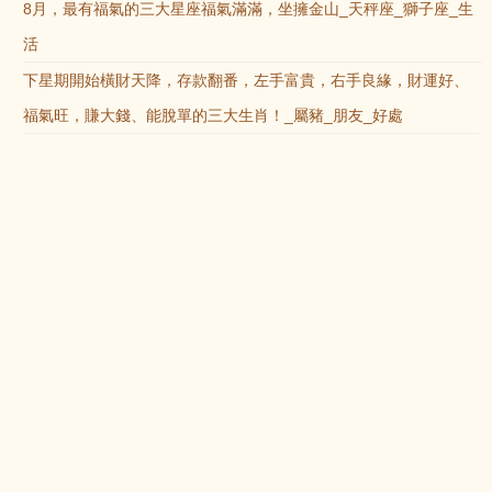
8月，最有福氣的三大星座福氣滿滿，坐擁金山_天秤座_獅子座_生
活
下星期開始橫財天降，存款翻番，左手富貴，右手良緣，財運好、
福氣旺，賺大錢、能脫單的三大生肖！_屬豬_朋友_好處