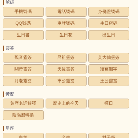
號碼
手機號碼
電話號碼
身份證號碼
QQ號碼
車牌號碼
生日密碼
生日書
生日花
出生日
靈簽
觀音靈簽
呂祖靈簽
黃大仙靈簽
關帝靈簽
天後靈簽
諸葛測字
月老靈簽
車公靈簽
王公靈簽
黃歷
黃歷名詞解釋
歷史上的今天
擇日
陰陽曆轉換
星座
白羊
金牛
雙子座