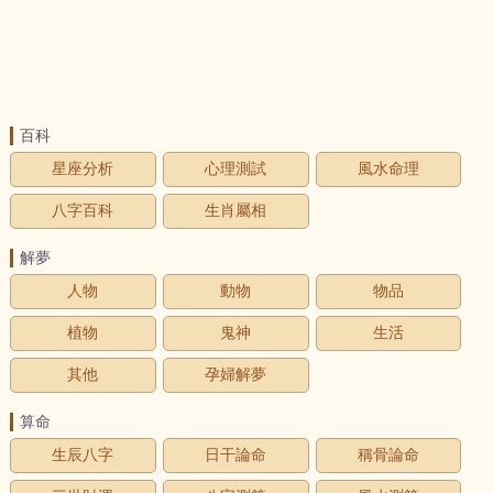
百科
星座分析
心理測試
風水命理
八字百科
生肖屬相
解夢
人物
動物
物品
植物
鬼神
生活
其他
孕婦解夢
算命
生辰八字
日干論命
稱骨論命