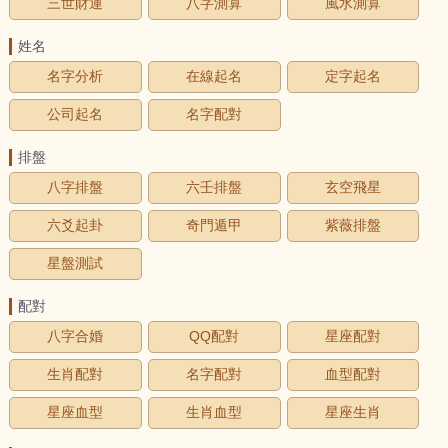
三世財運
八字測算
風水測算
姓名
名字分析
在線起名
定字起名
公司起名
名字配對
排盤
八字排盤
六壬排盤
玄空飛星
六爻起卦
奇門遁甲
紫薇排盤
星盤測試
配對
八字合婚
QQ配對
星座配對
生肖配對
名字配對
血型配對
星座血型
生肖血型
星座生肖