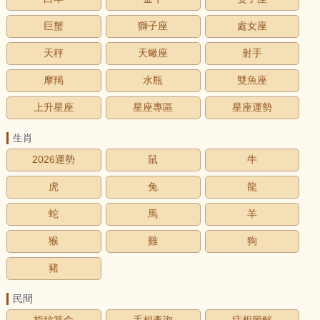
巨蟹
獅子座
處女座
天秤
天蠍座
射手
摩羯
水瓶
雙魚座
上升星座
星座專區
星座運勢
生肖
2026運勢
鼠
牛
虎
兔
龍
蛇
馬
羊
猴
雞
狗
豬
民間