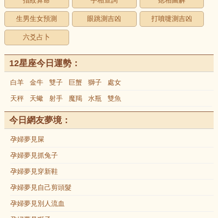
指紋算命
手相查詢
痣相圖解
生男生女預測
眼跳測吉凶
打噴嚏測吉凶
六爻占卜
12星座今日運勢：
白羊
金牛
雙子
巨蟹
獅子
處女
天秤
天蠍
射手
魔羯
水瓶
雙魚
今日網友夢境：
孕婦夢見屎
孕婦夢見抓兔子
孕婦夢見穿新鞋
孕婦夢見自己剪頭髮
孕婦夢見別人流血