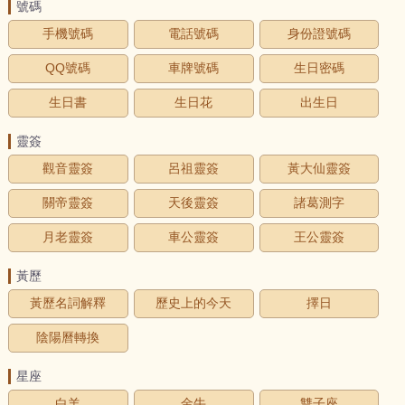
號碼
手機號碼
電話號碼
身份證號碼
QQ號碼
車牌號碼
生日密碼
生日書
生日花
出生日
靈簽
觀音靈簽
呂祖靈簽
黃大仙靈簽
關帝靈簽
天後靈簽
諸葛測字
月老靈簽
車公靈簽
王公靈簽
黃歷
黃歷名詞解釋
歷史上的今天
擇日
陰陽曆轉換
星座
白羊
金牛
雙子座