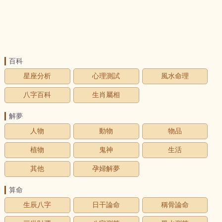
百科
星座分析
心理測試
風水命理
八字百科
生肖屬相
解夢
人物
動物
物品
植物
鬼神
生活
其他
孕婦解夢
算命
生辰八字
日干論命
稱骨論命