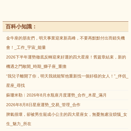
百科小知識：
金牛座的朋友們，明天事業迎來新高峰，不要再默默付出而錯失機
會！_工作_宇宙_能量
2026下半年運勢徹底反轉迎來好運的四大星座！舊篇章結束，新的
機遇之門敞開_時期_獅子座_重擔
“我兒子離開了你，明天我就能幫他重新找一個好樣的女人！”_伴侶_
星座_尋找
蘇珊米勒︱2026年8月水瓶座月度運勢_合作_木星_滿月
2026年8月8日星座運勢_交易_管理_合作
脾氣很壞，卻被男生寵成小公主的四大星座女，無憂無慮沒煩惱_女
生_魅力_所在