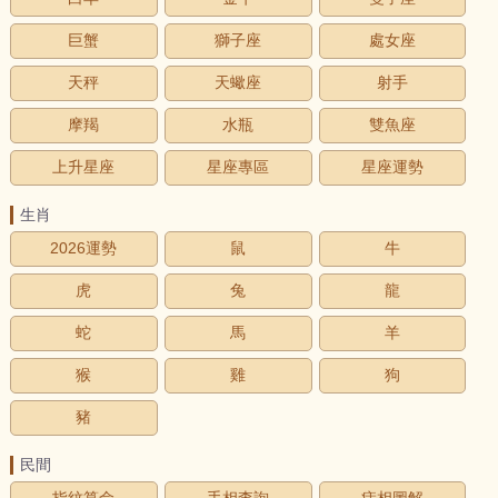
巨蟹
獅子座
處女座
天秤
天蠍座
射手
摩羯
水瓶
雙魚座
上升星座
星座專區
星座運勢
生肖
2026運勢
鼠
牛
虎
兔
龍
蛇
馬
羊
猴
雞
狗
豬
民間