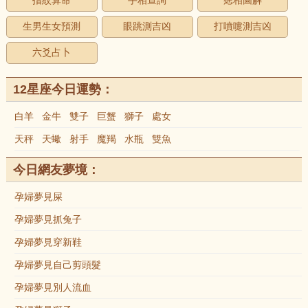
指紋算命
手相查詢
痣相圖解
生男生女預測
眼跳測吉凶
打噴嚏測吉凶
六爻占卜
12星座今日運勢：
白羊
金牛
雙子
巨蟹
獅子
處女
天秤
天蠍
射手
魔羯
水瓶
雙魚
今日網友夢境：
孕婦夢見屎
孕婦夢見抓兔子
孕婦夢見穿新鞋
孕婦夢見自己剪頭髮
孕婦夢見別人流血