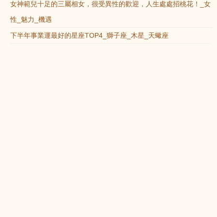
女神範兒十足的三屬相女，很受異性的歡迎，人生處處招桃花！_女
性_魅力_機遇
下半年事業運最好的星座TOP4_獅子座_木星_天蠍座