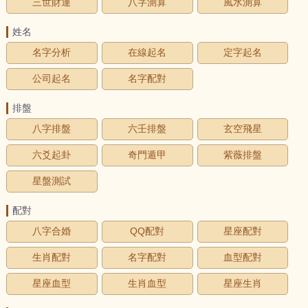
三世財運
八字測算
風水測算
姓名
名字分析
在線起名
定字起名
公司起名
名字配對
排盤
八字排盤
六壬排盤
玄空飛星
六爻起卦
奇門遁甲
紫薇排盤
星盤測試
配對
八字合婚
QQ配對
星座配對
生肖配對
名字配對
血型配對
星座血型
生肖血型
星座生肖