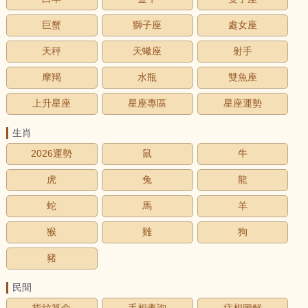
巨蟹
獅子座
處女座
天秤
天蠍座
射手
摩羯
水瓶
雙魚座
上升星座
星座專區
星座運勢
生肖
2026運勢
鼠
牛
虎
兔
龍
蛇
馬
羊
猴
雞
狗
豬
民間