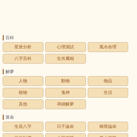
百科
星座分析
心理測試
風水命理
八字百科
生肖屬相
解夢
人物
動物
物品
植物
鬼神
生活
其他
孕婦解夢
算命
生辰八字
日干論命
稱骨論命