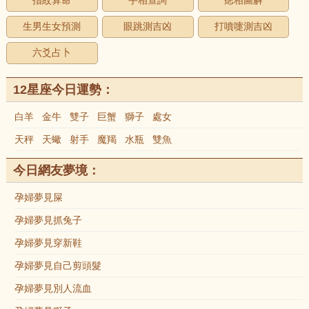
指紋算命
手相查詢
痣相圖解
生男生女預測
眼跳測吉凶
打噴嚏測吉凶
六爻占卜
12星座今日運勢：
白羊
金牛
雙子
巨蟹
獅子
處女
天秤
天蠍
射手
魔羯
水瓶
雙魚
今日網友夢境：
孕婦夢見屎
孕婦夢見抓兔子
孕婦夢見穿新鞋
孕婦夢見自己剪頭髮
孕婦夢見別人流血