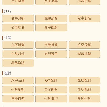
三世財運
八字測算
風水測算
姓名
名字分析
在線起名
定字起名
公司起名
名字配對
排盤
八字排盤
六壬排盤
玄空飛星
六爻起卦
奇門遁甲
紫薇排盤
星盤測試
配對
八字合婚
QQ配對
星座配對
生肖配對
名字配對
血型配對
星座血型
生肖血型
星座生肖