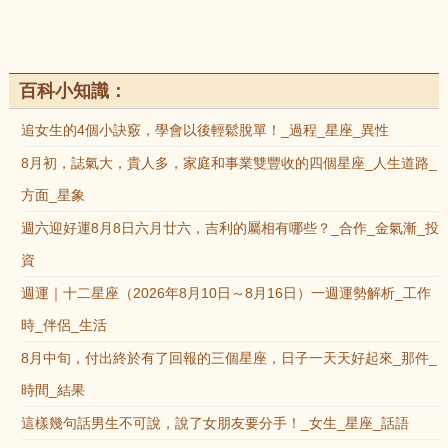
百科小知識：
追女生的4個小訣竅，學會以後輕鬆脫單！_過程_星座_異性
8月初，誌氣大，貴人多，家庭和事業雙豐收的四個星座_人生道路_
方面_星象
週六迎好運8月8日六月廿六，吉利的屬相有哪些？_合作_金氣漸_投
資
週運｜十二星座（2026年8月10日～8月16日）一週運勢解析_工作
時_伴侶_生活
8月中旬，付出終於有了回報的三個星座，日子一天天好起來_那件_
時間_結果
這樣幾句話男生不可說，說了女朋友要分手！_女生_星座_話語