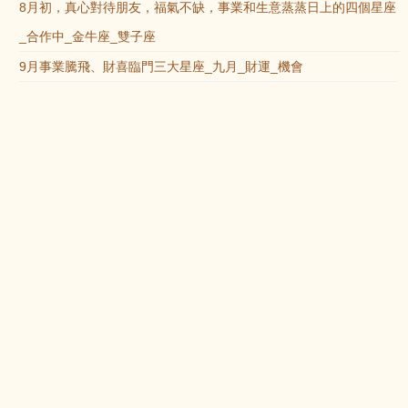
8月初，真心對待朋友，福氣不缺，事業和生意蒸蒸日上的四個星座
_合作中_金牛座_雙子座
9月事業騰飛、財喜臨門三大星座_九月_財運_機會