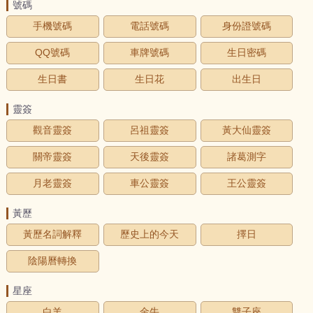
號碼
手機號碼
電話號碼
身份證號碼
QQ號碼
車牌號碼
生日密碼
生日書
生日花
出生日
靈簽
觀音靈簽
呂祖靈簽
黃大仙靈簽
關帝靈簽
天後靈簽
諸葛測字
月老靈簽
車公靈簽
王公靈簽
黃歷
黃歷名詞解釋
歷史上的今天
擇日
陰陽曆轉換
星座
白羊
金牛
雙子座