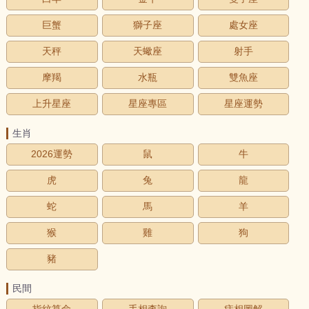
巨蟹
獅子座
處女座
天秤
天蠍座
射手
摩羯
水瓶
雙魚座
上升星座
星座專區
星座運勢
生肖
2026運勢
鼠
牛
虎
兔
龍
蛇
馬
羊
猴
雞
狗
豬
民間