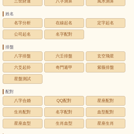
三世財運
八字測算
風水測算
姓名
名字分析
在線起名
定字起名
公司起名
名字配對
排盤
八字排盤
六壬排盤
玄空飛星
六爻起卦
奇門遁甲
紫薇排盤
星盤測試
配對
八字合婚
QQ配對
星座配對
生肖配對
名字配對
血型配對
星座血型
生肖血型
星座生肖