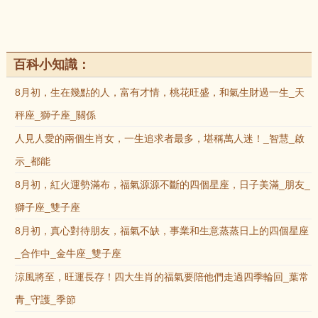
百科小知識：
8月初，生在幾點的人，富有才情，桃花旺盛，和氣生財過一生_天
秤座_獅子座_關係
人見人愛的兩個生肖女，一生追求者最多，堪稱萬人迷！_智慧_啟
示_都能
8月初，紅火運勢滿布，福氣源源不斷的四個星座，日子美滿_朋友_
獅子座_雙子座
8月初，真心對待朋友，福氣不缺，事業和生意蒸蒸日上的四個星座
_合作中_金牛座_雙子座
涼風將至，旺運長存！四大生肖的福氣要陪他們走過四季輪回_葉常
青_守護_季節