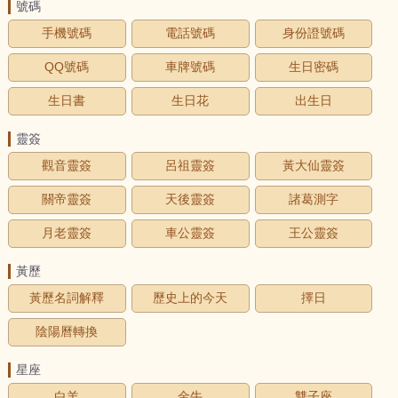
號碼
手機號碼
電話號碼
身份證號碼
QQ號碼
車牌號碼
生日密碼
生日書
生日花
出生日
靈簽
觀音靈簽
呂祖靈簽
黃大仙靈簽
關帝靈簽
天後靈簽
諸葛測字
月老靈簽
車公靈簽
王公靈簽
黃歷
黃歷名詞解釋
歷史上的今天
擇日
陰陽曆轉換
星座
白羊
金牛
雙子座