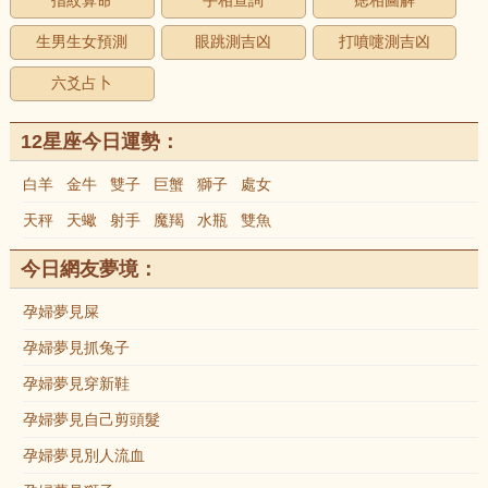
指紋算命
手相查詢
痣相圖解
生男生女預測
眼跳測吉凶
打噴嚏測吉凶
六爻占卜
12星座今日運勢：
白羊
金牛
雙子
巨蟹
獅子
處女
天秤
天蠍
射手
魔羯
水瓶
雙魚
今日網友夢境：
孕婦夢見屎
孕婦夢見抓兔子
孕婦夢見穿新鞋
孕婦夢見自己剪頭髮
孕婦夢見別人流血