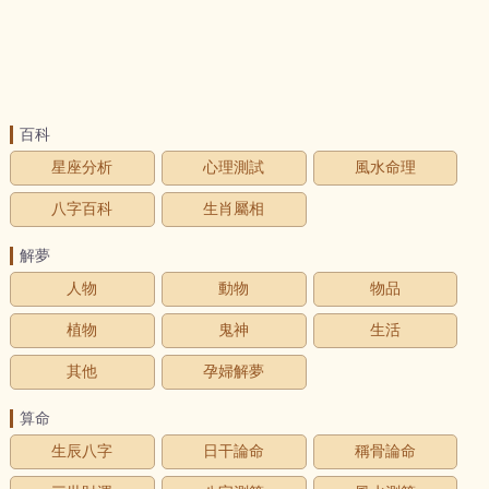
百科
星座分析
心理測試
風水命理
八字百科
生肖屬相
解夢
人物
動物
物品
植物
鬼神
生活
其他
孕婦解夢
算命
生辰八字
日干論命
稱骨論命