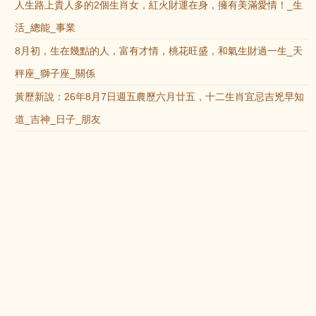
人生路上貴人多的2個生肖女，紅火財運在身，擁有美滿愛情！_生
活_總能_事業
8月初，生在幾點的人，富有才情，桃花旺盛，和氣生財過一生_天
秤座_獅子座_關係
黃歷新說：26年8月7日週五農歷六月廿五，十二生肖宜忌吉兇早知
道_吉神_日子_朋友