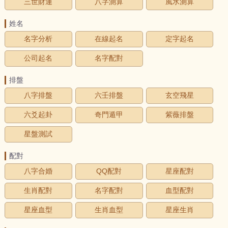
三世財運
八字測算
風水測算
姓名
名字分析
在線起名
定字起名
公司起名
名字配對
排盤
八字排盤
六壬排盤
玄空飛星
六爻起卦
奇門遁甲
紫薇排盤
星盤測試
配對
八字合婚
QQ配對
星座配對
生肖配對
名字配對
血型配對
星座血型
生肖血型
星座生肖