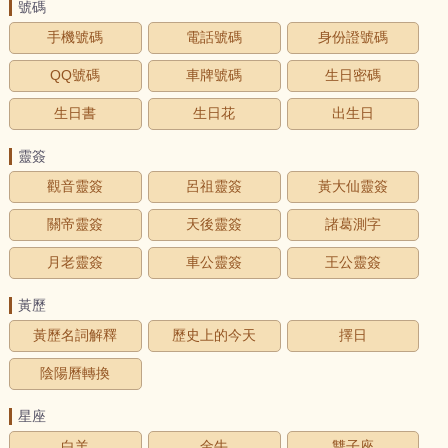
號碼
手機號碼
電話號碼
身份證號碼
QQ號碼
車牌號碼
生日密碼
生日書
生日花
出生日
靈簽
觀音靈簽
呂祖靈簽
黃大仙靈簽
關帝靈簽
天後靈簽
諸葛測字
月老靈簽
車公靈簽
王公靈簽
黃歷
黃歷名詞解釋
歷史上的今天
擇日
陰陽曆轉換
星座
白羊
金牛
雙子座