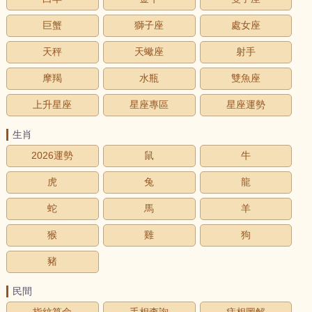
巨蟹
獅子座
處女座
天秤
天蠍座
射手
摩羯
水瓶
雙魚座
上升星座
星座專區
星座運勢
生肖
2026運勢
鼠
牛
虎
兔
龍
蛇
馬
羊
猴
雞
狗
豬
民間