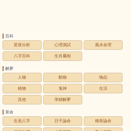
百科
星座分析
心理測試
風水命理
八字百科
生肖屬相
解夢
人物
動物
物品
植物
鬼神
生活
其他
孕婦解夢
算命
生辰八字
日干論命
稱骨論命