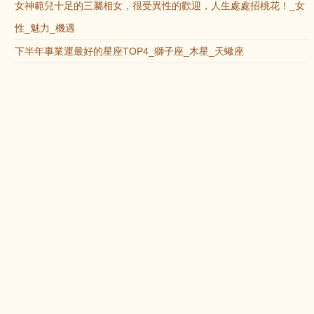
女神範兒十足的三屬相女，很受異性的歡迎，人生處處招桃花！_女
性_魅力_機遇
下半年事業運最好的星座TOP4_獅子座_木星_天蠍座