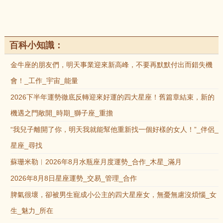
百科小知識：
金牛座的朋友們，明天事業迎來新高峰，不要再默默付出而錯失機
會！_工作_宇宙_能量
2026下半年運勢徹底反轉迎來好運的四大星座！舊篇章結束，新的
機遇之門敞開_時期_獅子座_重擔
“我兒子離開了你，明天我就能幫他重新找一個好樣的女人！”_伴侶_
星座_尋找
蘇珊米勒︱2026年8月水瓶座月度運勢_合作_木星_滿月
2026年8月8日星座運勢_交易_管理_合作
脾氣很壞，卻被男生寵成小公主的四大星座女，無憂無慮沒煩惱_女
生_魅力_所在