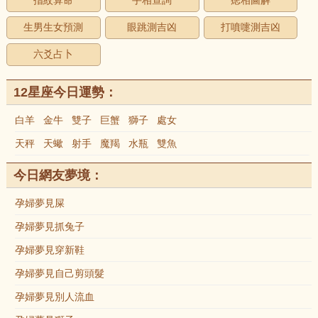
指紋算命
手相查詢
痣相圖解
生男生女預測
眼跳測吉凶
打噴嚏測吉凶
六爻占卜
12星座今日運勢：
白羊
金牛
雙子
巨蟹
獅子
處女
天秤
天蠍
射手
魔羯
水瓶
雙魚
今日網友夢境：
孕婦夢見屎
孕婦夢見抓兔子
孕婦夢見穿新鞋
孕婦夢見自己剪頭髮
孕婦夢見別人流血