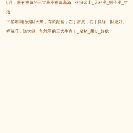
8月，最有福氣的三大星座福氣滿滿，坐擁金山_天秤座_獅子座_生
活
下星期開始橫財天降，存款翻番，左手富貴，右手良緣，財運好、
福氣旺，賺大錢、能脫單的三大生肖！_屬豬_朋友_好處