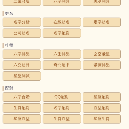
三世財運
八字測算
風水測算
姓名
名字分析
在線起名
定字起名
公司起名
名字配對
排盤
八字排盤
六壬排盤
玄空飛星
六爻起卦
奇門遁甲
紫薇排盤
星盤測試
配對
八字合婚
QQ配對
星座配對
生肖配對
名字配對
血型配對
星座血型
生肖血型
星座生肖