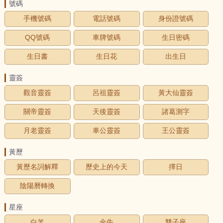
號碼
手機號碼
電話號碼
身份證號碼
QQ號碼
車牌號碼
生日密碼
生日書
生日花
出生日
靈簽
觀音靈簽
呂祖靈簽
黃大仙靈簽
關帝靈簽
天後靈簽
諸葛測字
月老靈簽
車公靈簽
王公靈簽
黃歷
黃歷名詞解釋
歷史上的今天
擇日
陰陽曆轉換
星座
白羊
金牛
雙子座