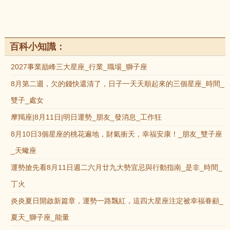
百科小知識：
2027事業巔峰三大星座_行業_職場_獅子座
8月第二週，欠的錢快還清了，日子一天天順起來的三個星座_時間_
雙子_處女
摩羯座|8月11日|明日運勢_朋友_發消息_工作狂
8月10日3個星座的桃花遍地，財氣衝天，幸福安康！_朋友_雙子座
_天蠍座
運勢搶先看8月11日週二六月廿九大勢宜忌與行動指南_是非_時間_
丁火
炎炎夏日開啟新篇章，運勢一路飄紅，這四大星座注定被幸福眷顧_
夏天_獅子座_能量