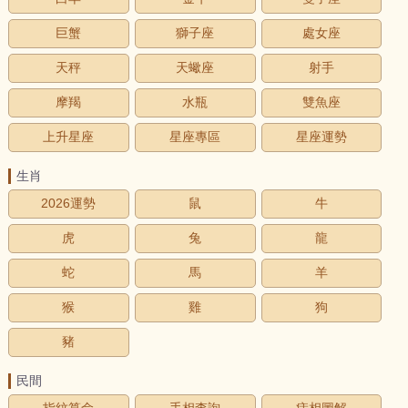
巨蟹
獅子座
處女座
天秤
天蠍座
射手
摩羯
水瓶
雙魚座
上升星座
星座專區
星座運勢
生肖
2026運勢
鼠
牛
虎
兔
龍
蛇
馬
羊
猴
雞
狗
豬
民間