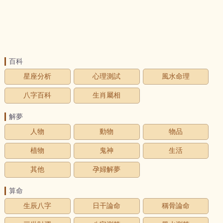
百科
星座分析
心理測試
風水命理
八字百科
生肖屬相
解夢
人物
動物
物品
植物
鬼神
生活
其他
孕婦解夢
算命
生辰八字
日干論命
稱骨論命