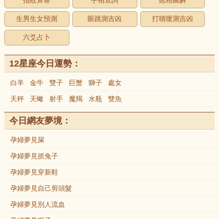
指紋算命
手相查詢
痣相圖解
生男生女預測
眼跳測吉凶
打噴嚏測吉凶
六爻占卜
12星座今日運勢：
白羊
金牛
雙子
巨蟹
獅子
處女
天秤
天蠍
射手
魔羯
水瓶
雙魚
今日網友夢境：
孕婦夢見屎
孕婦夢見抓兔子
孕婦夢見穿新鞋
孕婦夢見自己剪頭髮
孕婦夢見別人流血