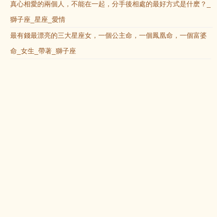
真心相愛的兩個人，不能在一起，分手後相處的最好方式是什麽？_
獅子座_星座_愛情
最有錢最漂亮的三大星座女，一個公主命，一個鳳凰命，一個富婆
命_女生_帶著_獅子座