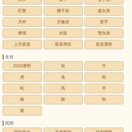
巨蟹
獅子座
處女座
天秤
天蠍座
射手
摩羯
水瓶
雙魚座
上升星座
星座專區
星座運勢
生肖
2026運勢
鼠
牛
虎
兔
龍
蛇
馬
羊
猴
雞
狗
豬
民間