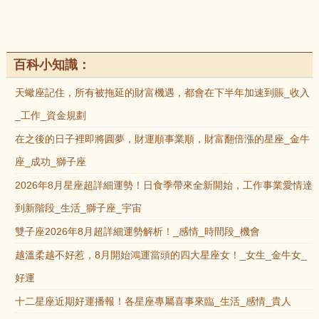
百科小知識：
天蠍座記住，所有被拖延的財富機遇，都會在下半年加速到賬_收入
_工作_資金規劃
在之後的日子裡即將圓夢，財運順事業順，財富翻倍漲的星座_金牛
座_成功_獅子座
2026年8月星座超詳細運勢！日食季帶來全新開始，工作事業愛情達
到新階段_生活_獅子座_宇宙
雙子座2026年8月超詳細運勢解析！_感情_時間段_機會
越溫柔越不好惹，8月開始鴻運當頭的四大星座女！_女生_金牛女_
好運
十二星座近期好運播報！各星座專屬喜事來臨_生活_感情_貴人