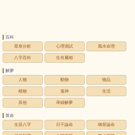
百科
星座分析
心理測試
風水命理
八字百科
生肖屬相
解夢
人物
動物
物品
植物
鬼神
生活
其他
孕婦解夢
算命
生辰八字
日干論命
稱骨論命