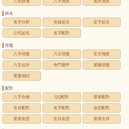
三世財運
八字測算
風水測算
姓名
名字分析
在線起名
定字起名
公司起名
名字配對
排盤
八字排盤
六壬排盤
玄空飛星
六爻起卦
奇門遁甲
紫薇排盤
星盤測試
配對
八字合婚
QQ配對
星座配對
生肖配對
名字配對
血型配對
星座血型
生肖血型
星座生肖