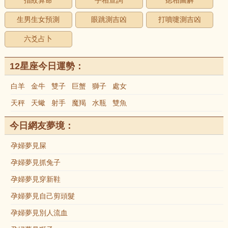
指紋算命
手相查詢
痣相圖解
生男生女預測
眼跳測吉凶
打噴嚏測吉凶
六爻占卜
12星座今日運勢：
白羊
金牛
雙子
巨蟹
獅子
處女
天秤
天蠍
射手
魔羯
水瓶
雙魚
今日網友夢境：
孕婦夢見屎
孕婦夢見抓兔子
孕婦夢見穿新鞋
孕婦夢見自己剪頭髮
孕婦夢見別人流血