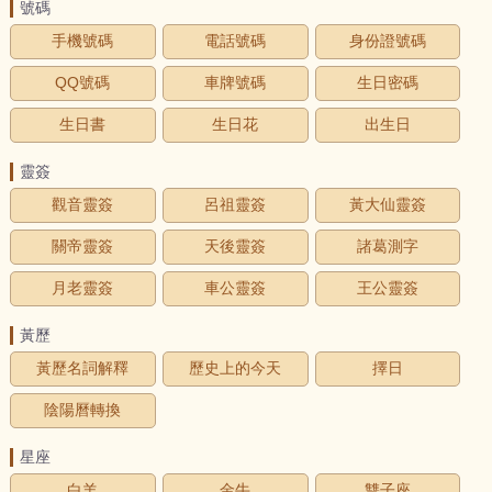
號碼
手機號碼
電話號碼
身份證號碼
QQ號碼
車牌號碼
生日密碼
生日書
生日花
出生日
靈簽
觀音靈簽
呂祖靈簽
黃大仙靈簽
關帝靈簽
天後靈簽
諸葛測字
月老靈簽
車公靈簽
王公靈簽
黃歷
黃歷名詞解釋
歷史上的今天
擇日
陰陽曆轉換
星座
白羊
金牛
雙子座