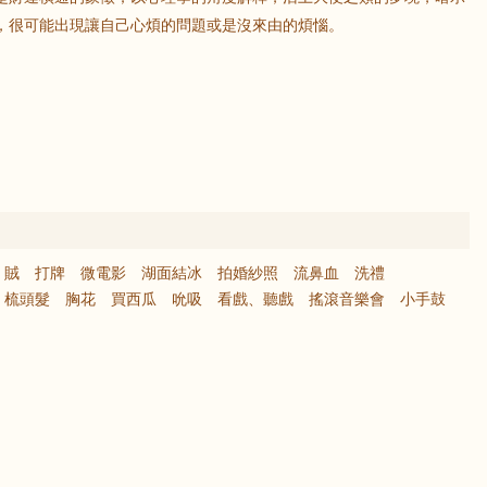
，很可能出現讓自己心煩的問題或是沒來由的煩惱。
賊
打牌
微電影
湖面結冰
拍婚紗照
流鼻血
洗禮
、梳頭髮
胸花
買西瓜
吮吸
看戲、聽戲
搖滾音樂會
小手鼓