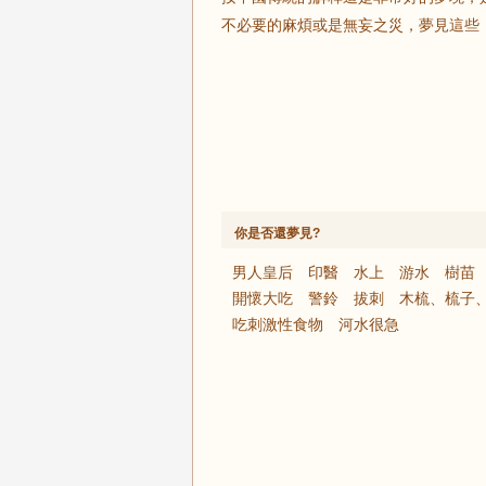
不必要的麻煩或是無妄之災，夢見這些
你是否還夢見?
男人皇后
印醫
水上
游水
樹苗
開懷大吃
警鈴
拔刺
木梳、梳子
吃刺激性食物
河水很急