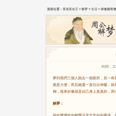
當前位置：
香港算命王
>
解夢
>
生活
> 掉進廁所
時間：20
夢到我們三個人跑去一個廁所，其一有
都是大便，而且她還一直往出伸腿，就
糊，後來好像就是自己身上臭臭的，用
解夢：
按中國傳統的解釋這是非常好的夢境，