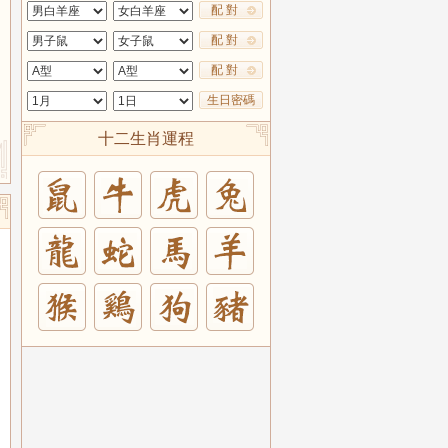
配 對
配 對
配 對
生日密碼
十二生肖運程
兔
羊
豬