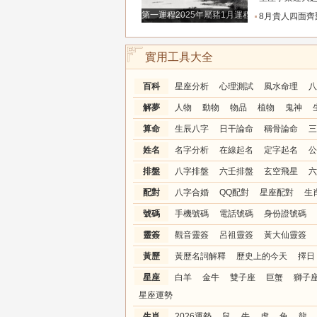
第一運程2025年屬豬1月運程解析
8月貴人四面齊聚，財路全線打通的三大生肖，偏財橫財
實用工具大全
百科
星座分析
心理測試
風水命理
八
解夢
人物
動物
物品
植物
鬼神
算命
生辰八字
日干論命
稱骨論命
三
姓名
名字分析
在線起名
定字起名
公
排盤
八字排盤
六壬排盤
玄空飛星
六
配對
八字合婚
QQ配對
星座配對
生
號碼
手機號碼
電話號碼
身份證號碼
靈簽
觀音靈簽
呂祖靈簽
黃大仙靈簽
黃歷
黃歷名詞解釋
歷史上的今天
擇日
星座
白羊
金牛
雙子座
巨蟹
獅子
星座運勢
生肖
2026運勢
鼠
牛
虎
兔
龍