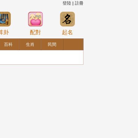
登陸
|
註冊
算卦
配對
起名
百科
生肖
民間