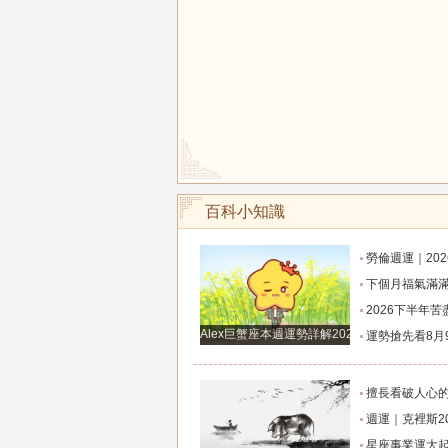
百科小知識
勞倫週運｜2026年8月8日-8月14日十
下個月福氣滿滿，桃花開不完，財富滾滾來，貴人相伴左右，生意興隆發大財，
2026下半年苦盡甘來，徹底翻身，好運擋都擋
Alex巨蟹座本週運勢詳解2024.12.23-12.29
運勢搶先看8月9日週日六月廿七大勢宜
擅長看破人心的六大星座，心思深沈內斂，玩心
週運｜克裡斯2026年8月10日-8月16日十
星座事業運大起底，哪四大星座最易職