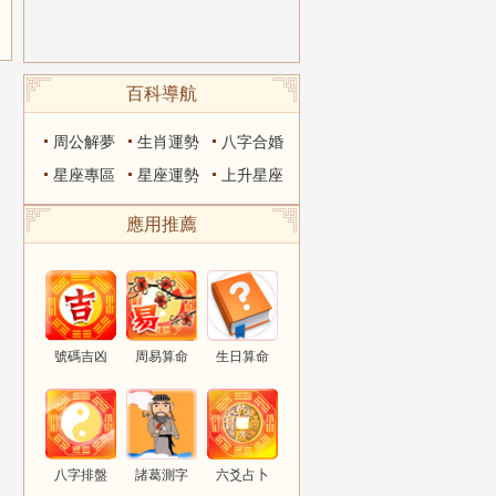
百科導航
周公解夢
生肖運勢
八字合婚
星座專區
星座運勢
上升星座
應用推薦
號碼吉凶
周易算命
生日算命
八字排盤
諸葛測字
六爻占卜