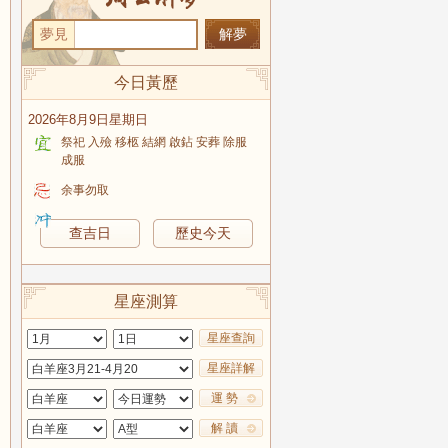
夢見
今日黃歷
2026年8月9日星期日
祭祀 入殮 移柩 結網 啟鉆 安葬 除服
成服
余事勿取
查吉日
歷史今天
星座測算
星座查詢
星座詳解
運 勢
解 讀