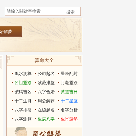
算命大全
風水測算
公司起名
星座配對
呂祖靈簽
紫薇排盤
月老靈簽
號碼吉凶
八字合婚
黃道吉日
十二生肖
周公解夢
十二星座
八字排盤
在線起名
名字分析
八字測算
生辰八字
生肖運勢