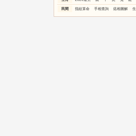
民間
指紋算命
手相查詢
痣相圖解
生