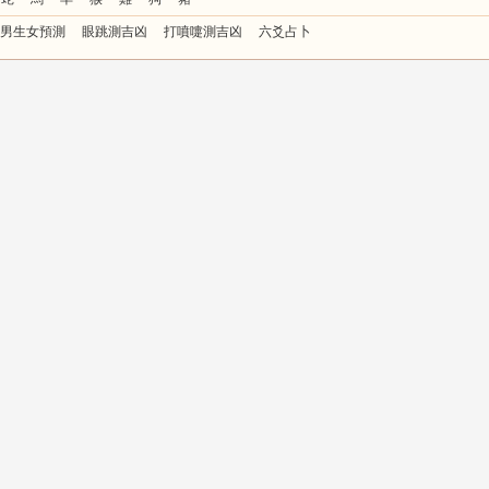
男生女預測
眼跳測吉凶
打噴嚏測吉凶
六爻占卜