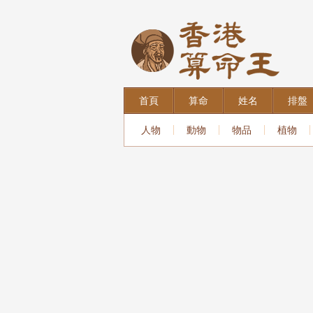
首頁
算命
姓名
排盤
人物
動物
物品
植物