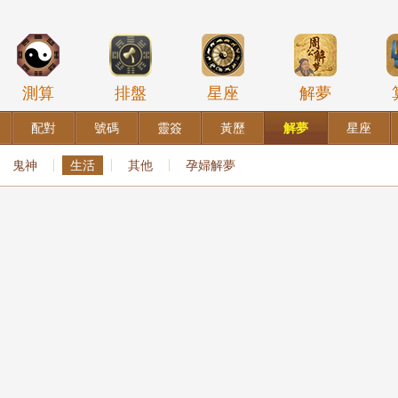
測算
排盤
星座
解夢
配對
號碼
靈簽
黃歷
解夢
星座
鬼神
生活
其他
孕婦解夢