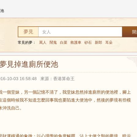
便池
夢見
常見的夢：
罵人
鬧鬼
白菜
救護車
砂石
新郎
耳朵
夢見掉進廁所便池
16-10-03 16:58:48 來源：香港算命王
我一個堂妹，另一個記憶不清了，我堂妹忽然掉進廁所的便池裡，腳上
在這個時候我不知道怎麼回事我也要陷進大便池中，然後的夢境有些模
水沖洗自己。
是財運橫通的象徵；以心理學的角度解釋，沾上大便之類的夢境，暗示