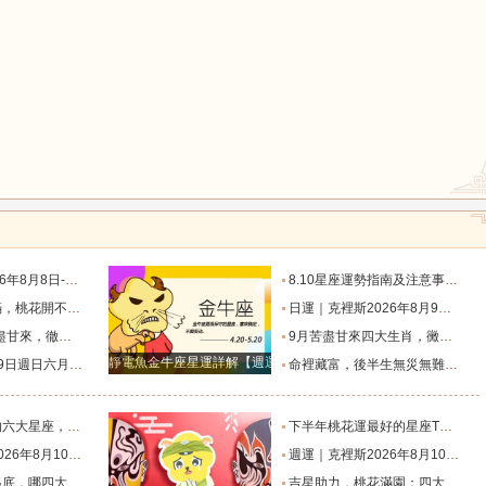
鼠
牛
虎
龍
蛇
馬
二星座一週展望_過往_日食_人生
8.10星座運勢指南及注意事項（上）_補償_會發生_一個重大的
事業如日中天，前途一片燦爛的三大生肖！_屬狗_朋友_機會
日運｜克裡斯2026年8月9日十二星座運勢_方便會_變動_愛人
猴
雞
狗
不住的三大生肖_朋友_屬豬_福氣
9月苦盡甘來四大生肖，黴運散盡福氣進門，日子越過越紅火_九月_機會_主動
靜電魚金牛座星運詳解【週運2024年12月9日-12月15日】
忌與行動指南_規避_是非_時間
命裡藏富，後半生無災無難的三大星座女_雙子座_女子_修來
機注定占不到便宜_財運_機會_因為
下半年桃花運最好的星座TOP4_獅子座_木星_魅力
二星座一週展望_火星_日食_人生道路
週運｜克裡斯2026年8月10日-8月16日十二星座一週展望_火星_日食_人生道路
場開掛？_獅子座_中年_總能
吉星助力，桃花滿園：四大星座迎接真愛時刻，驅散孤單_關係_能量_機會