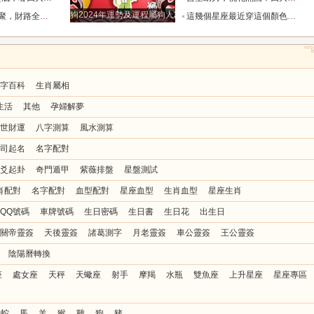
狗2024年運勢及運程屬狗人2024運勢好嗎
主動登門，升職加薪事業一路高歌_財運
這幾個星座最近穿這個顏色，說不定能撞上好運哦_米白_朋友_勁兒
字百科
生肖屬相
生活
其他
孕婦解夢
世財運
八字測算
風水測算
司起名
名字配對
爻起卦
奇門遁甲
紫薇排盤
星盤測試
肖配對
名字配對
血型配對
星座血型
生肖血型
星座生肖
QQ號碼
車牌號碼
生日密碼
生日書
生日花
出生日
關帝靈簽
天後靈簽
諸葛測字
月老靈簽
車公靈簽
王公靈簽
陰陽曆轉換
座
處女座
天秤
天蠍座
射手
摩羯
水瓶
雙魚座
上升星座
星座專區
蛇
馬
羊
猴
雞
狗
豬