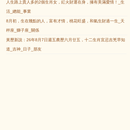
人生路上貴人多的2個生肖女，紅火財運在身，擁有美滿愛情！_生
活_總能_事業
8月初，生在幾點的人，富有才情，桃花旺盛，和氣生財過一生_天
秤座_獅子座_關係
黃歷新說：26年8月7日週五農歷六月廿五，十二生肖宜忌吉兇早知
道_吉神_日子_朋友