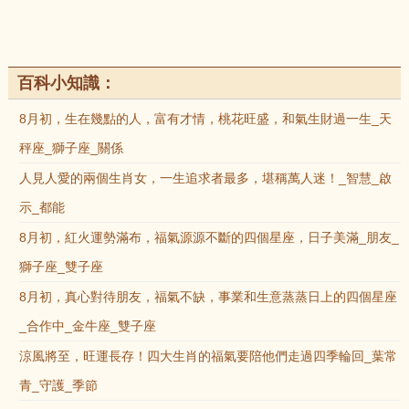
百科小知識：
8月初，生在幾點的人，富有才情，桃花旺盛，和氣生財過一生_天
秤座_獅子座_關係
人見人愛的兩個生肖女，一生追求者最多，堪稱萬人迷！_智慧_啟
示_都能
8月初，紅火運勢滿布，福氣源源不斷的四個星座，日子美滿_朋友_
獅子座_雙子座
8月初，真心對待朋友，福氣不缺，事業和生意蒸蒸日上的四個星座
_合作中_金牛座_雙子座
涼風將至，旺運長存！四大生肖的福氣要陪他們走過四季輪回_葉常
青_守護_季節