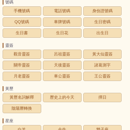
號碼
手機號碼
電話號碼
身份證號碼
QQ號碼
車牌號碼
生日密碼
生日書
生日花
出生日
靈簽
觀音靈簽
呂祖靈簽
黃大仙靈簽
關帝靈簽
天後靈簽
諸葛測字
月老靈簽
車公靈簽
王公靈簽
黃歷
黃歷名詞解釋
歷史上的今天
擇日
陰陽曆轉換
星座
白羊
金牛
雙子座