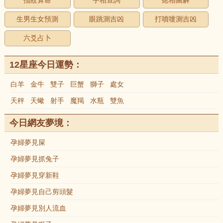
指紋算命
手相查詢
痣相圖解
生男生女預測
眼跳測吉凶
打噴嚏測吉凶
六爻占卜
12星座今日運勢：
白羊
金牛
雙子
巨蟹
獅子
處女
天秤
天蠍
射手
魔羯
水瓶
雙魚
今日網友夢境：
孕婦夢見屎
孕婦夢見抓兔子
孕婦夢見穿新鞋
孕婦夢見自己剪頭髮
孕婦夢見別人流血