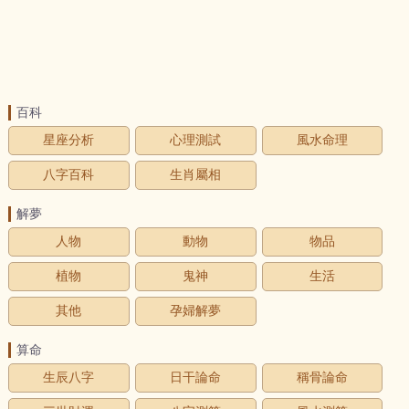
百科
星座分析
心理測試
風水命理
八字百科
生肖屬相
解夢
人物
動物
物品
植物
鬼神
生活
其他
孕婦解夢
算命
生辰八字
日干論命
稱骨論命