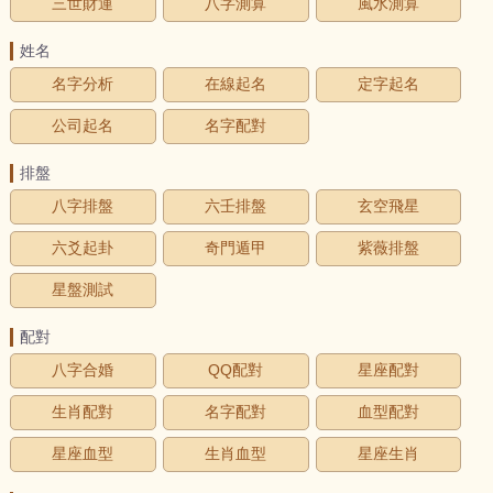
三世財運
八字測算
風水測算
姓名
名字分析
在線起名
定字起名
公司起名
名字配對
排盤
八字排盤
六壬排盤
玄空飛星
六爻起卦
奇門遁甲
紫薇排盤
星盤測試
配對
八字合婚
QQ配對
星座配對
生肖配對
名字配對
血型配對
星座血型
生肖血型
星座生肖