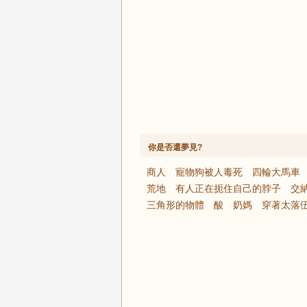
你是否還夢見?
商人
寵物狗被人毒死
四輪大馬車
荒地
有人正在扼住自己的脖子
交
三角形的物體
酸
奶媽
穿著太落