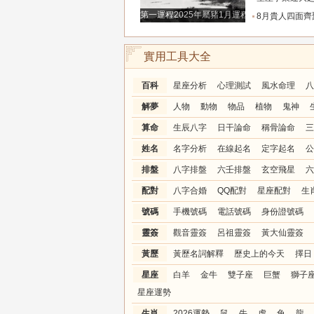
第一運程2025年屬豬1月運程解析
8月貴人四面齊聚，財路全線打通的三大生肖，偏財橫財
實用工具大全
百科
星座分析
心理測試
風水命理
八
解夢
人物
動物
物品
植物
鬼神
算命
生辰八字
日干論命
稱骨論命
三
姓名
名字分析
在線起名
定字起名
公
排盤
八字排盤
六壬排盤
玄空飛星
六
配對
八字合婚
QQ配對
星座配對
生
號碼
手機號碼
電話號碼
身份證號碼
靈簽
觀音靈簽
呂祖靈簽
黃大仙靈簽
黃歷
黃歷名詞解釋
歷史上的今天
擇日
星座
白羊
金牛
雙子座
巨蟹
獅子
星座運勢
生肖
2026運勢
鼠
牛
虎
兔
龍