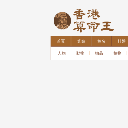
首頁
算命
姓名
排盤
人物
動物
物品
植物