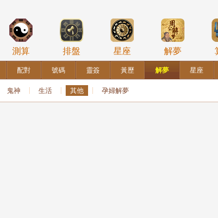
測算
排盤
星座
解夢
配對
號碼
靈簽
黃歷
解夢
星座
鬼神
生活
其他
孕婦解夢