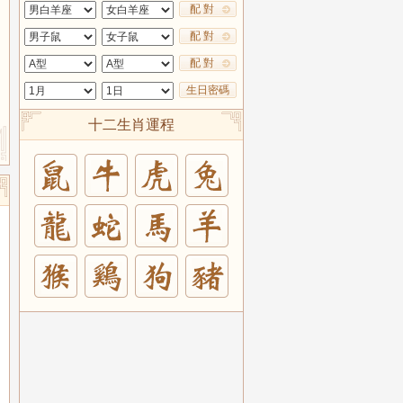
配 對
配 對
配 對
生日密碼
十二生肖運程
兔
羊
豬