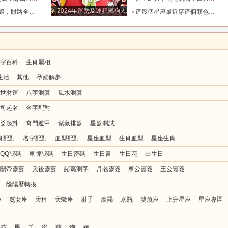
狗2024年運勢及運程屬狗人2024運勢好嗎
主動登門，升職加薪事業一路高歌_財運
這幾個星座最近穿這個顏色，說不定能撞上好運哦_米白_朋友_勁兒
字百科
生肖屬相
生活
其他
孕婦解夢
世財運
八字測算
風水測算
司起名
名字配對
爻起卦
奇門遁甲
紫薇排盤
星盤測試
肖配對
名字配對
血型配對
星座血型
生肖血型
星座生肖
QQ號碼
車牌號碼
生日密碼
生日書
生日花
出生日
關帝靈簽
天後靈簽
諸葛測字
月老靈簽
車公靈簽
王公靈簽
陰陽曆轉換
座
處女座
天秤
天蠍座
射手
摩羯
水瓶
雙魚座
上升星座
星座專區
蛇
馬
羊
猴
雞
狗
豬