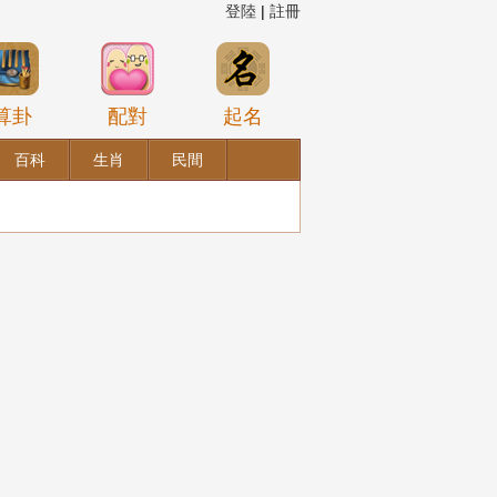
登陸
|
註冊
算卦
配對
起名
百科
生肖
民間