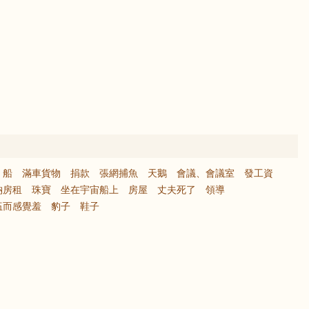
船
滿車貨物
捐款
張網捕魚
天鵝
會議、會議室
發工資
納房租
珠寶
坐在宇宙船上
房屋
丈夫死了
領導
伍而感覺羞
豹子
鞋子