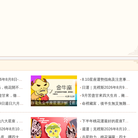
鼠
牛
虎
龍
蛇
馬
二星座一週展望_過往_日食_人生
8.10星座運勢指南及注意事項（上）_補償_會發生_一個重大的
事業如日中天，前途一片燦爛的三大生肖！_屬狗_朋友_機會
日運｜克裡斯2026年8月9日十二星座運勢_方便會_變動_愛人
猴
雞
狗
不住的三大生肖_朋友_屬豬_福氣
9月苦盡甘來四大生肖，黴運散盡福氣進門，日子越過越紅火_九月_機會_主動
靜電魚金牛座星運詳解【週運2024年12月9日-12月15日】
忌與行動指南_規避_是非_時間
命裡藏富，後半生無災無難的三大星座女_雙子座_女子_修來
機注定占不到便宜_財運_機會_因為
下半年桃花運最好的星座TOP4_獅子座_木星_魅力
二星座一週展望_火星_日食_人生道路
週運｜克裡斯2026年8月10日-8月16日十二星座一週展望_火星_日食_人生道路
場開掛？_獅子座_中年_總能
吉星助力，桃花滿園：四大星座迎接真愛時刻，驅散孤單_關係_能量_機會