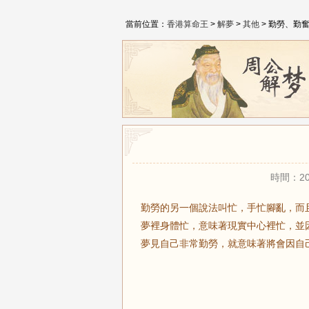
當前位置：
香港算命王
>
解夢
>
其他
> 勤勞、勤
時間：20
勤勞的另一個說法叫忙，手忙腳亂，而
夢裡身體忙，意味著現實中心裡忙，並
夢見自己非常勤勞，就意味著將會因自