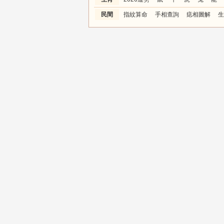
民間
指紋算命
手相查詢
痣相圖解
生