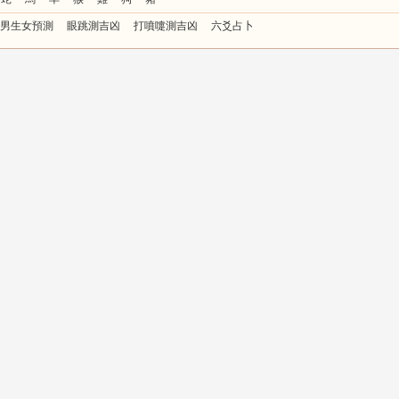
男生女預測
眼跳測吉凶
打噴嚏測吉凶
六爻占卜