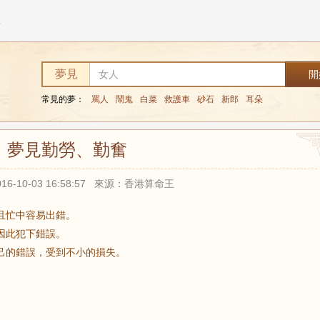
奮
夢見
常見的夢：
罵人
鬧鬼
白菜
救護車
砂石
新郎
耳朵
夢見勤勞、勤奮
16-10-03 16:58:57 來源：香港算命王
且忙中容易出錯。
因此犯下錯誤。
己的錯誤，受到不小的損失。