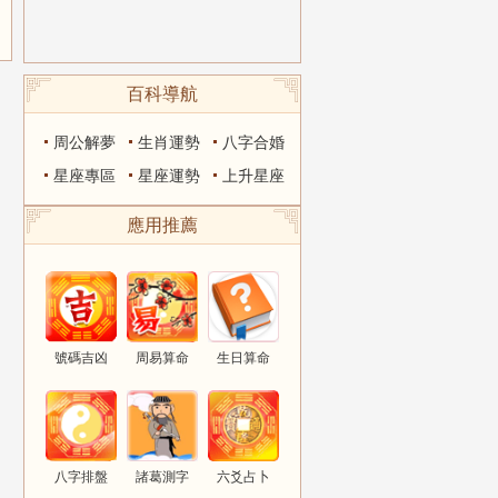
百科導航
周公解夢
生肖運勢
八字合婚
星座專區
星座運勢
上升星座
應用推薦
號碼吉凶
周易算命
生日算命
八字排盤
諸葛測字
六爻占卜