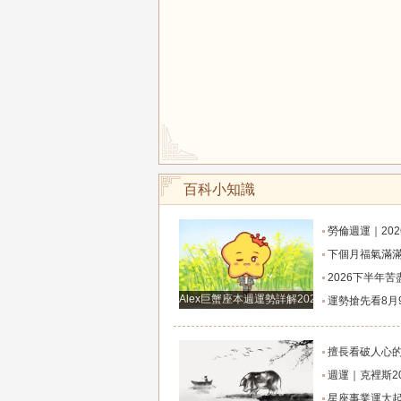
百科小知識
勞倫週運｜2026年8月8日-8月14日十
下個月福氣滿滿，桃花開不完，財富滾滾來，貴人相伴左右，生意興隆發大財，
2026下半年苦盡甘來，徹底翻身，好運擋都擋
Alex巨蟹座本週運勢詳解2024.12.23-12.29
運勢搶先看8月9日週日六月廿七大勢宜
擅長看破人心的六大星座，心思深沈內斂，玩心
週運｜克裡斯2026年8月10日-8月16日十
星座事業運大起底，哪四大星座最易職