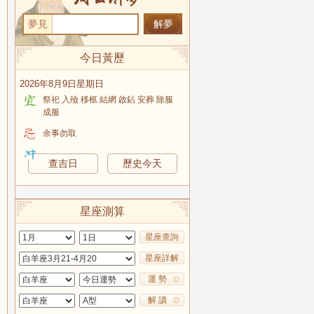
夢見
今日黃歷
2026年8月9日星期日
祭祀 入殮 移柩 結網 啟鉆 安葬 除服
成服
余事勿取
查吉日
歷史今天
星座測算
星座查詢
星座詳解
運 勢
解 讀