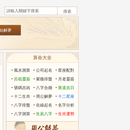
算命大全
風水測算
公司起名
星座配對
呂祖靈簽
紫薇排盤
月老靈簽
號碼吉凶
八字合婚
黃道吉日
十二生肖
周公解夢
十二星座
八字排盤
在線起名
名字分析
八字測算
生辰八字
生肖運勢