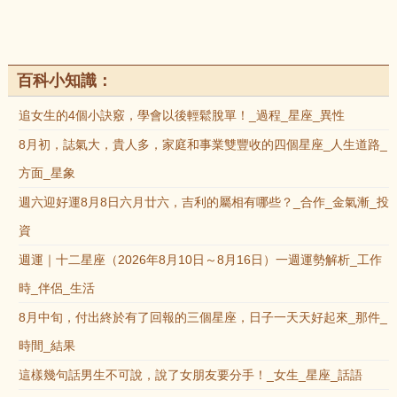
百科小知識：
追女生的4個小訣竅，學會以後輕鬆脫單！_過程_星座_異性
8月初，誌氣大，貴人多，家庭和事業雙豐收的四個星座_人生道路_
方面_星象
週六迎好運8月8日六月廿六，吉利的屬相有哪些？_合作_金氣漸_投
資
週運｜十二星座（2026年8月10日～8月16日）一週運勢解析_工作
時_伴侶_生活
8月中旬，付出終於有了回報的三個星座，日子一天天好起來_那件_
時間_結果
這樣幾句話男生不可說，說了女朋友要分手！_女生_星座_話語