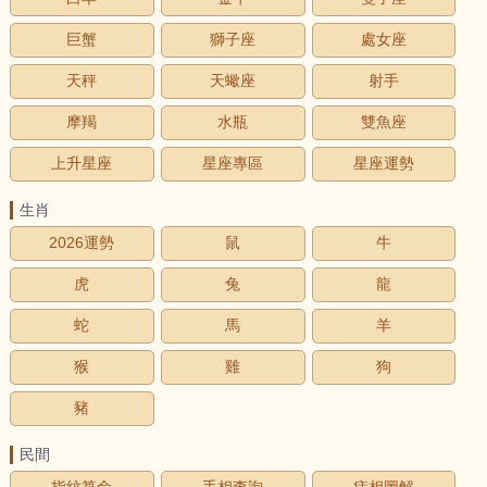
巨蟹
獅子座
處女座
天秤
天蠍座
射手
摩羯
水瓶
雙魚座
上升星座
星座專區
星座運勢
生肖
2026運勢
鼠
牛
虎
兔
龍
蛇
馬
羊
猴
雞
狗
豬
民間