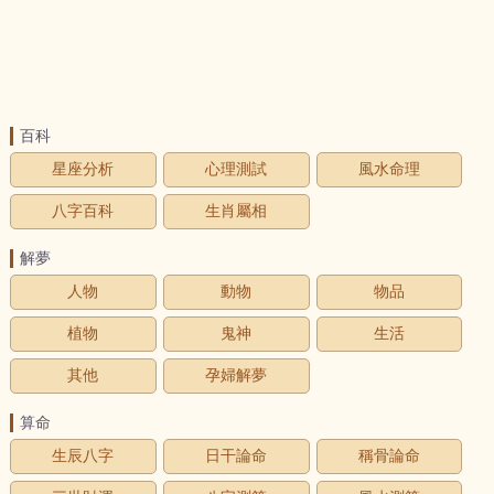
百科
星座分析
心理測試
風水命理
八字百科
生肖屬相
解夢
人物
動物
物品
植物
鬼神
生活
其他
孕婦解夢
算命
生辰八字
日干論命
稱骨論命