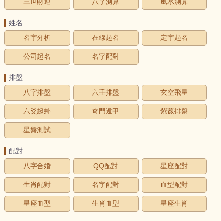
三世財運
八字測算
風水測算
姓名
名字分析
在線起名
定字起名
公司起名
名字配對
排盤
八字排盤
六壬排盤
玄空飛星
六爻起卦
奇門遁甲
紫薇排盤
星盤測試
配對
八字合婚
QQ配對
星座配對
生肖配對
名字配對
血型配對
星座血型
生肖血型
星座生肖