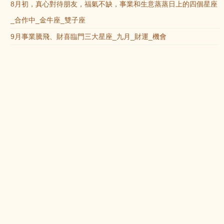
8月初，真心對待朋友，福氣不缺，事業和生意蒸蒸日上的四個星座
_合作中_金牛座_雙子座
9月事業騰飛、財喜臨門三大星座_九月_財運_機會