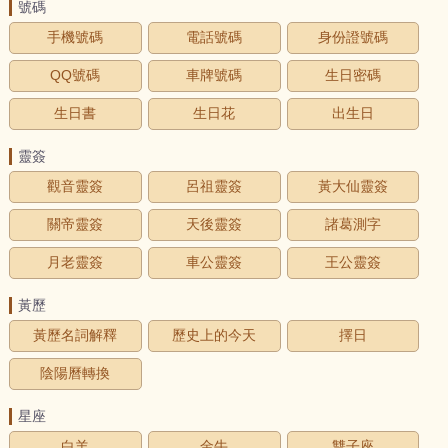
號碼
手機號碼
電話號碼
身份證號碼
QQ號碼
車牌號碼
生日密碼
生日書
生日花
出生日
靈簽
觀音靈簽
呂祖靈簽
黃大仙靈簽
關帝靈簽
天後靈簽
諸葛測字
月老靈簽
車公靈簽
王公靈簽
黃歷
黃歷名詞解釋
歷史上的今天
擇日
陰陽曆轉換
星座
白羊
金牛
雙子座