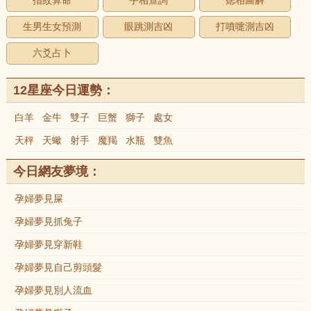
指紋算命
手相查詢
痣相圖解
生男生女預測
眼跳測吉凶
打噴嚏測吉凶
六爻占卜
12星座今日運勢：
白羊
金牛
雙子
巨蟹
獅子
處女
天秤
天蠍
射手
魔羯
水瓶
雙魚
今日網友夢境：
孕婦夢見屎
孕婦夢見抓兔子
孕婦夢見穿新鞋
孕婦夢見自己剪頭髮
孕婦夢見別人流血