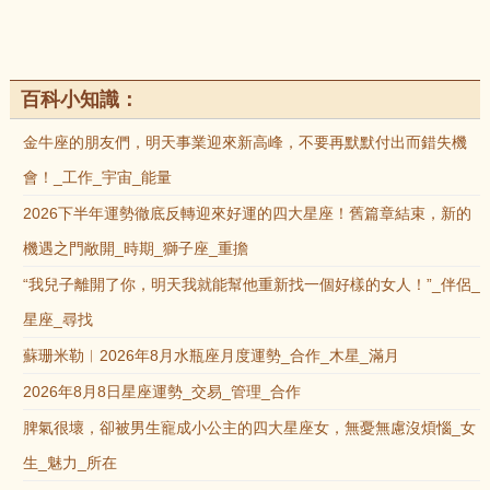
百科小知識：
金牛座的朋友們，明天事業迎來新高峰，不要再默默付出而錯失機
會！_工作_宇宙_能量
2026下半年運勢徹底反轉迎來好運的四大星座！舊篇章結束，新的
機遇之門敞開_時期_獅子座_重擔
“我兒子離開了你，明天我就能幫他重新找一個好樣的女人！”_伴侶_
星座_尋找
蘇珊米勒︱2026年8月水瓶座月度運勢_合作_木星_滿月
2026年8月8日星座運勢_交易_管理_合作
脾氣很壞，卻被男生寵成小公主的四大星座女，無憂無慮沒煩惱_女
生_魅力_所在