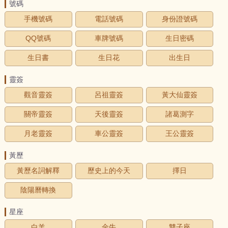
號碼
手機號碼
電話號碼
身份證號碼
QQ號碼
車牌號碼
生日密碼
生日書
生日花
出生日
靈簽
觀音靈簽
呂祖靈簽
黃大仙靈簽
關帝靈簽
天後靈簽
諸葛測字
月老靈簽
車公靈簽
王公靈簽
黃歷
黃歷名詞解釋
歷史上的今天
擇日
陰陽曆轉換
星座
白羊
金牛
雙子座