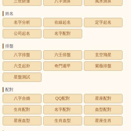
三世財運
八字測算
風水測算
姓名
名字分析
在線起名
定字起名
公司起名
名字配對
排盤
八字排盤
六壬排盤
玄空飛星
六爻起卦
奇門遁甲
紫薇排盤
星盤測試
配對
八字合婚
QQ配對
星座配對
生肖配對
名字配對
血型配對
星座血型
生肖血型
星座生肖