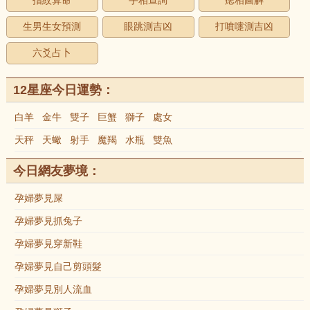
指紋算命
手相查詢
痣相圖解
生男生女預測
眼跳測吉凶
打噴嚏測吉凶
六爻占卜
12星座今日運勢：
白羊
金牛
雙子
巨蟹
獅子
處女
天秤
天蠍
射手
魔羯
水瓶
雙魚
今日網友夢境：
孕婦夢見屎
孕婦夢見抓兔子
孕婦夢見穿新鞋
孕婦夢見自己剪頭髮
孕婦夢見別人流血