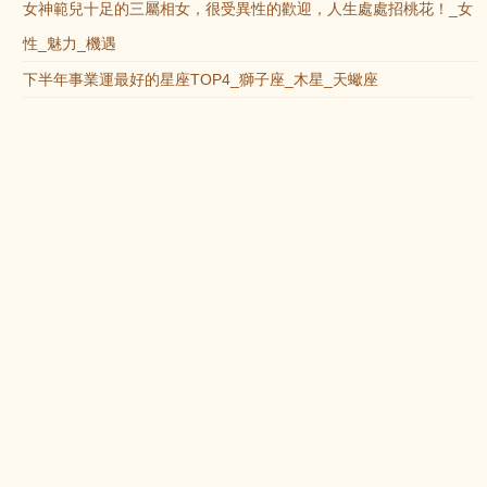
女神範兒十足的三屬相女，很受異性的歡迎，人生處處招桃花！_女
性_魅力_機遇
下半年事業運最好的星座TOP4_獅子座_木星_天蠍座