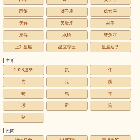
巨蟹
獅子座
處女座
天秤
天蠍座
射手
摩羯
水瓶
雙魚座
上升星座
星座專區
星座運勢
生肖
2026運勢
鼠
牛
虎
兔
龍
蛇
馬
羊
猴
雞
狗
豬
民間