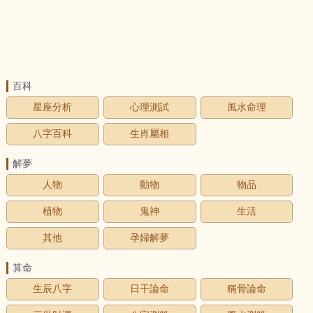
百科
星座分析
心理測試
風水命理
八字百科
生肖屬相
解夢
人物
動物
物品
植物
鬼神
生活
其他
孕婦解夢
算命
生辰八字
日干論命
稱骨論命