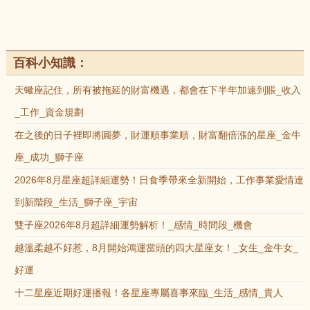
百科小知識：
天蠍座記住，所有被拖延的財富機遇，都會在下半年加速到賬_收入
_工作_資金規劃
在之後的日子裡即將圓夢，財運順事業順，財富翻倍漲的星座_金牛
座_成功_獅子座
2026年8月星座超詳細運勢！日食季帶來全新開始，工作事業愛情達
到新階段_生活_獅子座_宇宙
雙子座2026年8月超詳細運勢解析！_感情_時間段_機會
越溫柔越不好惹，8月開始鴻運當頭的四大星座女！_女生_金牛女_
好運
十二星座近期好運播報！各星座專屬喜事來臨_生活_感情_貴人