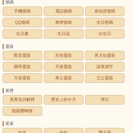
號碼
手機號碼
電話號碼
身份證號碼
QQ號碼
車牌號碼
生日密碼
生日書
生日花
出生日
靈簽
觀音靈簽
呂祖靈簽
黃大仙靈簽
關帝靈簽
天後靈簽
諸葛測字
月老靈簽
車公靈簽
王公靈簽
黃歷
黃歷名詞解釋
歷史上的今天
擇日
陰陽曆轉換
星座
白羊
金牛
雙子座