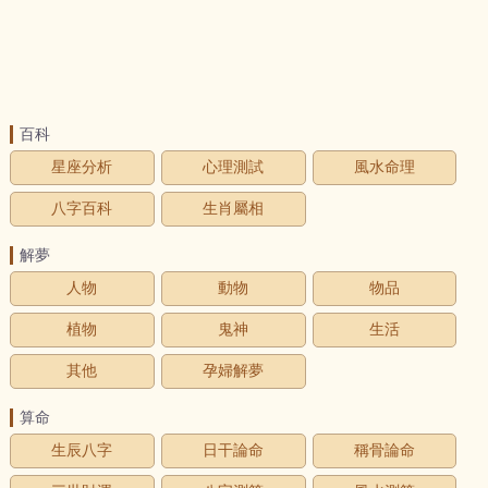
百科
星座分析
心理測試
風水命理
八字百科
生肖屬相
解夢
人物
動物
物品
植物
鬼神
生活
其他
孕婦解夢
算命
生辰八字
日干論命
稱骨論命