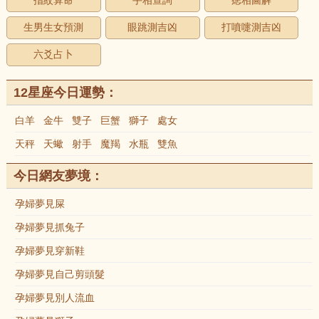
指紋算命
手相查詢
痣相圖解
生男生女預測
眼跳測吉凶
打噴嚏測吉凶
六爻占卜
12星座今日運勢：
白羊
金牛
雙子
巨蟹
獅子
處女
天秤
天蠍
射手
魔羯
水瓶
雙魚
今日網友夢境：
孕婦夢見屎
孕婦夢見抓兔子
孕婦夢見穿新鞋
孕婦夢見自己剪頭髮
孕婦夢見別人流血