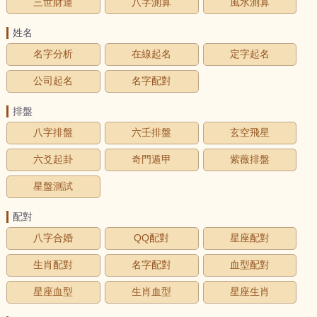
三世財運
八字測算
風水測算
姓名
名字分析
在線起名
定字起名
公司起名
名字配對
排盤
八字排盤
六壬排盤
玄空飛星
六爻起卦
奇門遁甲
紫薇排盤
星盤測試
配對
八字合婚
QQ配對
星座配對
生肖配對
名字配對
血型配對
星座血型
生肖血型
星座生肖