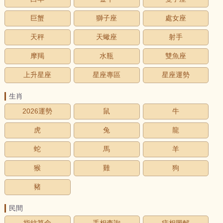
巨蟹
獅子座
處女座
天秤
天蠍座
射手
摩羯
水瓶
雙魚座
上升星座
星座專區
星座運勢
生肖
2026運勢
鼠
牛
虎
兔
龍
蛇
馬
羊
猴
雞
狗
豬
民間