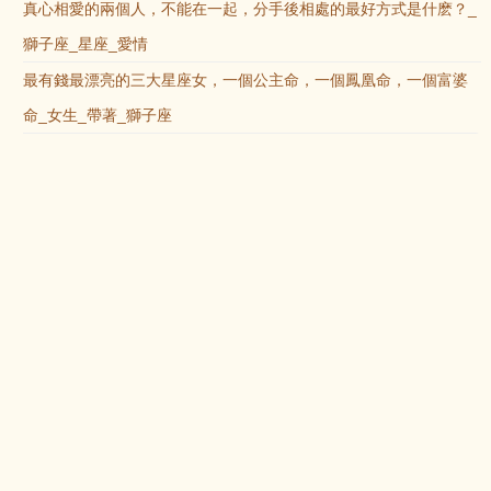
真心相愛的兩個人，不能在一起，分手後相處的最好方式是什麽？_
獅子座_星座_愛情
最有錢最漂亮的三大星座女，一個公主命，一個鳳凰命，一個富婆
命_女生_帶著_獅子座