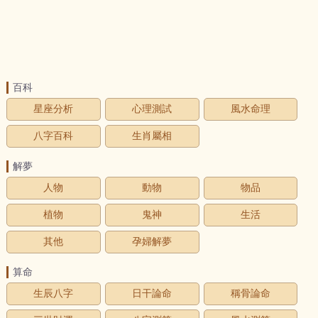
百科
星座分析
心理測試
風水命理
八字百科
生肖屬相
解夢
人物
動物
物品
植物
鬼神
生活
其他
孕婦解夢
算命
生辰八字
日干論命
稱骨論命