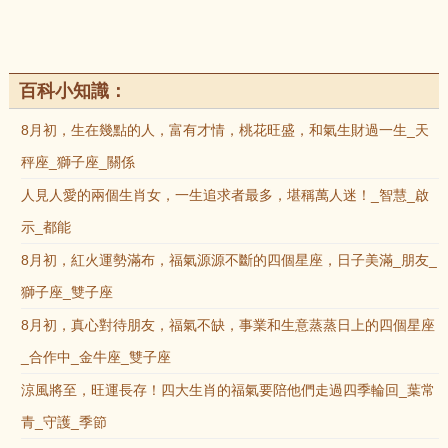
百科小知識：
8月初，生在幾點的人，富有才情，桃花旺盛，和氣生財過一生_天
秤座_獅子座_關係
人見人愛的兩個生肖女，一生追求者最多，堪稱萬人迷！_智慧_啟
示_都能
8月初，紅火運勢滿布，福氣源源不斷的四個星座，日子美滿_朋友_
獅子座_雙子座
8月初，真心對待朋友，福氣不缺，事業和生意蒸蒸日上的四個星座
_合作中_金牛座_雙子座
涼風將至，旺運長存！四大生肖的福氣要陪他們走過四季輪回_葉常
青_守護_季節