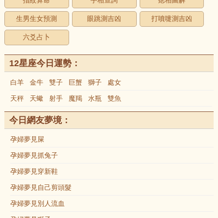
指紋算命
手相查詢
痣相圖解
生男生女預測
眼跳測吉凶
打噴嚏測吉凶
六爻占卜
12星座今日運勢：
白羊
金牛
雙子
巨蟹
獅子
處女
天秤
天蠍
射手
魔羯
水瓶
雙魚
今日網友夢境：
孕婦夢見屎
孕婦夢見抓兔子
孕婦夢見穿新鞋
孕婦夢見自己剪頭髮
孕婦夢見別人流血