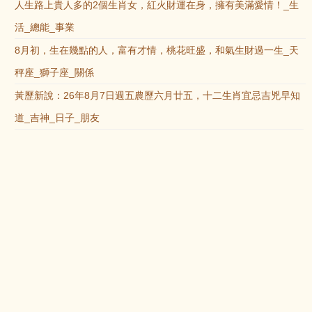
人生路上貴人多的2個生肖女，紅火財運在身，擁有美滿愛情！_生
活_總能_事業
8月初，生在幾點的人，富有才情，桃花旺盛，和氣生財過一生_天
秤座_獅子座_關係
黃歷新說：26年8月7日週五農歷六月廿五，十二生肖宜忌吉兇早知
道_吉神_日子_朋友