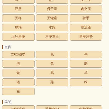
巨蟹
獅子座
處女座
天秤
天蠍座
射手
摩羯
水瓶
雙魚座
上升星座
星座專區
星座運勢
生肖
2026運勢
鼠
牛
虎
兔
龍
蛇
馬
羊
猴
雞
狗
豬
民間