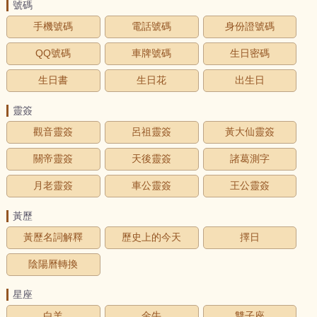
號碼
手機號碼
電話號碼
身份證號碼
QQ號碼
車牌號碼
生日密碼
生日書
生日花
出生日
靈簽
觀音靈簽
呂祖靈簽
黃大仙靈簽
關帝靈簽
天後靈簽
諸葛測字
月老靈簽
車公靈簽
王公靈簽
黃歷
黃歷名詞解釋
歷史上的今天
擇日
陰陽曆轉換
星座
白羊
金牛
雙子座