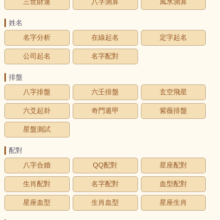
三世財運
八字測算
風水測算
姓名
名字分析
在線起名
定字起名
公司起名
名字配對
排盤
八字排盤
六壬排盤
玄空飛星
六爻起卦
奇門遁甲
紫薇排盤
星盤測試
配對
八字合婚
QQ配對
星座配對
生肖配對
名字配對
血型配對
星座血型
生肖血型
星座生肖