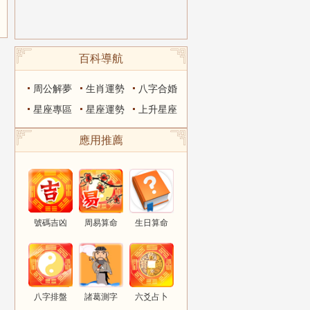
百科導航
周公解夢
生肖運勢
八字合婚
星座專區
星座運勢
上升星座
應用推薦
號碼吉凶
周易算命
生日算命
八字排盤
諸葛測字
六爻占卜