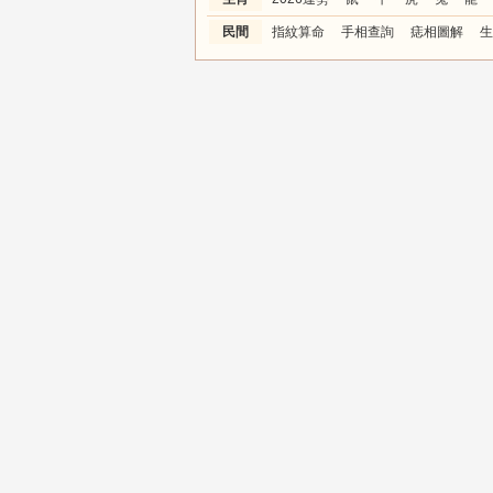
民間
指紋算命
手相查詢
痣相圖解
生