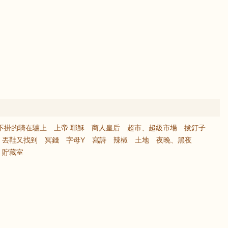
不掛的騎在驢上
上帝 耶穌
商人皇后
超市、超級市場
拔釘子
丟鞋又找到
冥錢
字母Y
寫詩
辣椒
土地
夜晚、黑夜
貯藏室