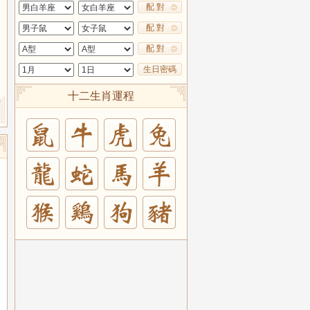
配 對
配 對
配 對
生日密碼
十二生肖運程
兔
羊
豬