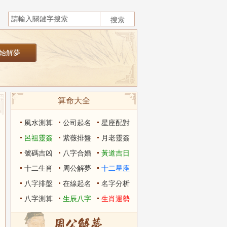
算命大全
風水測算
公司起名
星座配對
呂祖靈簽
紫薇排盤
月老靈簽
號碼吉凶
八字合婚
黃道吉日
十二生肖
周公解夢
十二星座
八字排盤
在線起名
名字分析
八字測算
生辰八字
生肖運勢