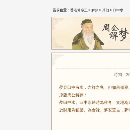
當前位置：
香港算命王
>
解夢
>
其他
> 臼中水
時間：20
夢見臼中有水，吉祥之兆，但如果傾覆
原版周公解夢：
夢臼中水。臼中水於時為秋冬，於地為
於財用為稻梁、為食祿。夢安置吉，夢