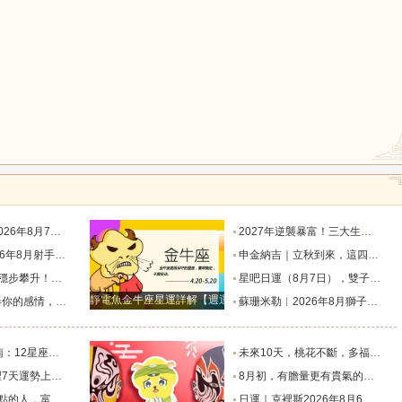
鼠
牛
虎
龍
蛇
馬
座運勢_天秤座_金星_主動
2027年逆襲暴富！三大生肖踩中流年財星，一路飛速賺大錢_財富_貴人_屬豬
度運勢_日食_九宮_伴侶
申金納吉｜立秋到來，這四大生肖要走好運了_金水_申辰_午馬
猴
雞
狗
回響好運連連_工作_過往_月度
星吧日運（8月7日），雙子座沮喪，水瓶座不愉快，雙魚座有誤會_工作_情人_方會更
靜電魚金牛座星運詳解【週運2024年12月9日-12月15日】
樣的表現！_星座_女性_距離感
蘇珊米勒︱2026年8月獅子座月度運勢_木星_滿月_日食
個整？_朋友_水瓶_處女
未來10天，桃花不斷，多福多運，遇見甜蜜愛情的幾個星座_金牛座_雙子座_家庭
是福星的星座_生活_在未來_好運
8月初，有膽量更有貴氣的四個星座，能成為事業王者，生意興隆_初將_天蠍座_朋友
生財過一生_天秤座_獅子座_關係
日運｜克裡斯2026年8月6日十二星座運勢_處理_對方_主動