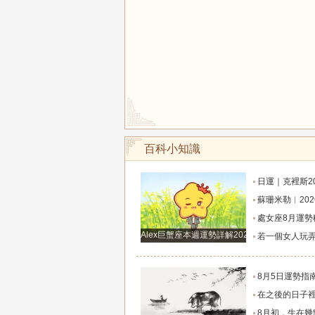
百科小知識
日運｜克裡斯2026年8月7日十二星
蘇珊米勒︱2026年8月射手座月
處女座8月運勢穩步攀升！打磨細節，付出皆有
Alex巨蟹座本週運勢詳解2024.12.23-12.29
若一個女人玩弄你的感情，那她一定有這
8月5日運勢指南：12星座今天該咋
在之後的日子裡7天運勢上升，橫財滾滾入門，從小
8月初，生在幾點的人，富有才情，桃花旺盛，和氣