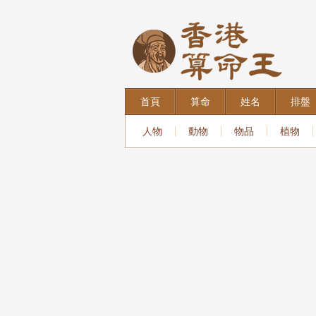
首頁
算命
姓名
排盤
人物
動物
物品
植物