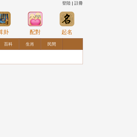
登陸
|
註冊
算卦
配對
起名
百科
生肖
民間