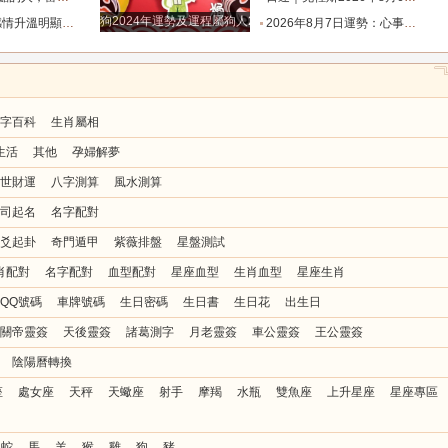
狗2024年運勢及運程屬狗人2024運勢好嗎
值得的人靠近_時間_雙魚_反應
2026年8月7日運勢：心事懸在半空最是疲憊，今天迷霧散去，所有人都能接住生活給出的明確答復_事情_層面_關係
字百科
生肖屬相
生活
其他
孕婦解夢
世財運
八字測算
風水測算
司起名
名字配對
爻起卦
奇門遁甲
紫薇排盤
星盤測試
肖配對
名字配對
血型配對
星座血型
生肖血型
星座生肖
QQ號碼
車牌號碼
生日密碼
生日書
生日花
出生日
關帝靈簽
天後靈簽
諸葛測字
月老靈簽
車公靈簽
王公靈簽
陰陽曆轉換
座
處女座
天秤
天蠍座
射手
摩羯
水瓶
雙魚座
上升星座
星座專區
蛇
馬
羊
猴
雞
狗
豬