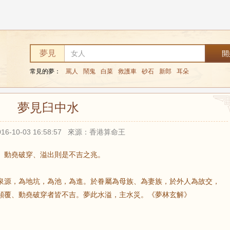
夢見
常見的夢：
罵人
鬧鬼
白菜
救護車
砂石
新郎
耳朵
夢見臼中水
16-10-03 16:58:57 來源：香港算命王
、動堯破穿、溢出則是不吉之兆。
泉源，為地坑，為池，為進。於眷屬為母族、為妻族，於外人為故交，
傾覆、動堯破穿者皆不吉。夢此水溢，主水災。《夢林玄解》