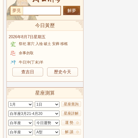
夢見
今日黃歷
2026年8月7日星期五
祭祀 塞穴 入殮 破土 安葬 移柩
余事勿取
牛日沖(丁未)羊
查吉日
歷史今天
星座測算
星座查詢
星座詳解
運 勢
解 讀