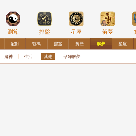
測算
排盤
星座
解夢
配對
號碼
靈簽
黃歷
解夢
星座
鬼神
生活
其他
孕婦解夢