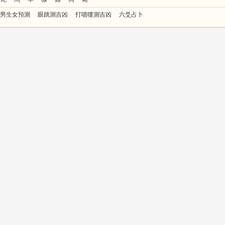
男生女預測
眼跳測吉凶
打噴嚏測吉凶
六爻占卜