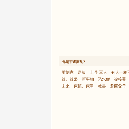
你是否還夢見?
雕刻家
送飯
士兵 軍人
有人一絲
鎳、鎳幣
新事物
恐水症
被接受
未來
床帳、床單
教書
君臣父母