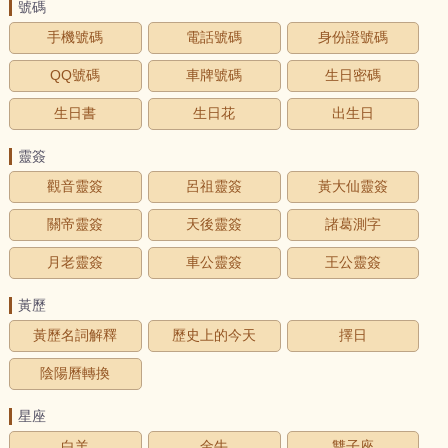
號碼
手機號碼
電話號碼
身份證號碼
QQ號碼
車牌號碼
生日密碼
生日書
生日花
出生日
靈簽
觀音靈簽
呂祖靈簽
黃大仙靈簽
關帝靈簽
天後靈簽
諸葛測字
月老靈簽
車公靈簽
王公靈簽
黃歷
黃歷名詞解釋
歷史上的今天
擇日
陰陽曆轉換
星座
白羊
金牛
雙子座