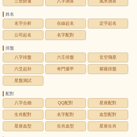
三世財運
八字測算
風水測算
姓名
名字分析
在線起名
定字起名
公司起名
名字配對
排盤
八字排盤
六壬排盤
玄空飛星
六爻起卦
奇門遁甲
紫薇排盤
星盤測試
配對
八字合婚
QQ配對
星座配對
生肖配對
名字配對
血型配對
星座血型
生肖血型
星座生肖