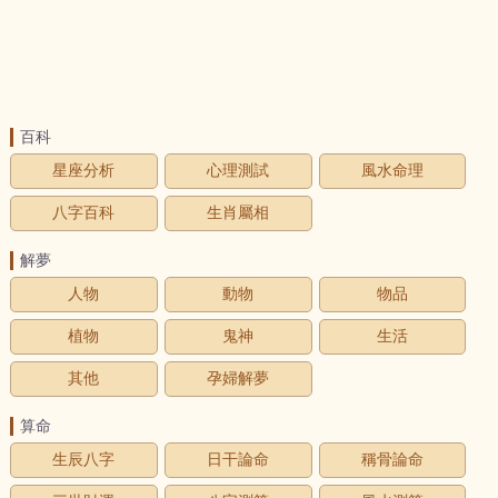
百科
星座分析
心理測試
風水命理
八字百科
生肖屬相
解夢
人物
動物
物品
植物
鬼神
生活
其他
孕婦解夢
算命
生辰八字
日干論命
稱骨論命