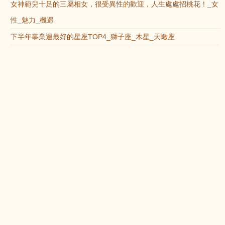
女神範兒十足的三屬相女，很受異性的歡迎，人生處處招桃花！_女
性_魅力_機遇
下半年事業運最好的星座TOP4_獅子座_木星_天蠍座