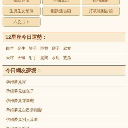
指紋算命
手相查詢
痣相圖解
生男生女預測
眼跳測吉凶
打噴嚏測吉凶
六爻占卜
12星座今日運勢：
白羊
金牛
雙子
巨蟹
獅子
處女
天秤
天蠍
射手
魔羯
水瓶
雙魚
今日網友夢境：
孕婦夢見屎
孕婦夢見抓兔子
孕婦夢見穿新鞋
孕婦夢見自己剪頭髮
孕婦夢見別人流血