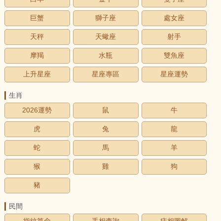
巨蟹
獅子座
處女座
天秤
天蠍座
射手
摩羯
水瓶
雙魚座
上升星座
星座專區
星座運勢
生肖
2026運勢
鼠
牛
虎
兔
龍
蛇
馬
羊
猴
雞
狗
豬
民間