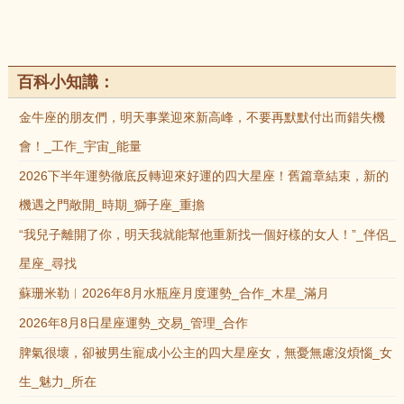
百科小知識：
金牛座的朋友們，明天事業迎來新高峰，不要再默默付出而錯失機
會！_工作_宇宙_能量
2026下半年運勢徹底反轉迎來好運的四大星座！舊篇章結束，新的
機遇之門敞開_時期_獅子座_重擔
“我兒子離開了你，明天我就能幫他重新找一個好樣的女人！”_伴侶_
星座_尋找
蘇珊米勒︱2026年8月水瓶座月度運勢_合作_木星_滿月
2026年8月8日星座運勢_交易_管理_合作
脾氣很壞，卻被男生寵成小公主的四大星座女，無憂無慮沒煩惱_女
生_魅力_所在