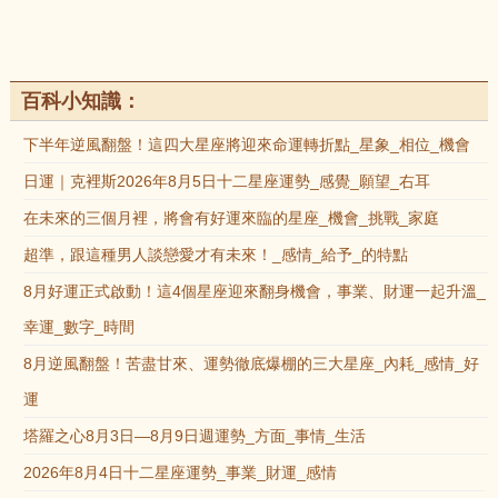
百科小知識：
下半年逆風翻盤！這四大星座將迎來命運轉折點_星象_相位_機會
日運｜克裡斯2026年8月5日十二星座運勢_感覺_願望_右耳
在未來的三個月裡，將會有好運來臨的星座_機會_挑戰_家庭
超準，跟這種男人談戀愛才有未來！_感情_給予_的特點
8月好運正式啟動！這4個星座迎來翻身機會，事業、財運一起升溫_
幸運_數字_時間
8月逆風翻盤！苦盡甘來、運勢徹底爆棚的三大星座_內耗_感情_好
運
塔羅之心8月3日—8月9日週運勢_方面_事情_生活
2026年8月4日十二星座運勢_事業_財運_感情