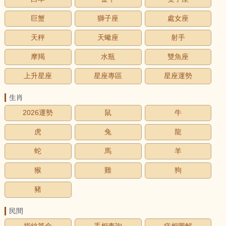
巨蟹
獅子座
處女座
天秤
天蠍座
射手
摩羯
水瓶
雙魚座
上升星座
星座專區
星座運勢
生肖
2026運勢
鼠
牛
虎
兔
龍
蛇
馬
羊
猴
雞
狗
豬
民間