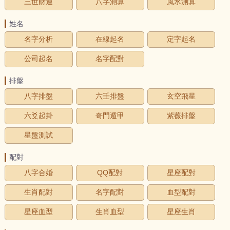
三世財運
八字測算
風水測算
姓名
名字分析
在線起名
定字起名
公司起名
名字配對
排盤
八字排盤
六壬排盤
玄空飛星
六爻起卦
奇門遁甲
紫薇排盤
星盤測試
配對
八字合婚
QQ配對
星座配對
生肖配對
名字配對
血型配對
星座血型
生肖血型
星座生肖