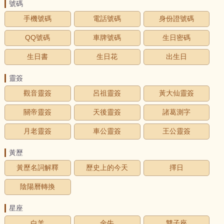
號碼
手機號碼
電話號碼
身份證號碼
QQ號碼
車牌號碼
生日密碼
生日書
生日花
出生日
靈簽
觀音靈簽
呂祖靈簽
黃大仙靈簽
關帝靈簽
天後靈簽
諸葛測字
月老靈簽
車公靈簽
王公靈簽
黃歷
黃歷名詞解釋
歷史上的今天
擇日
陰陽曆轉換
星座
白羊
金牛
雙子座