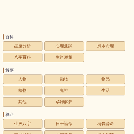
百科
星座分析
心理測試
風水命理
八字百科
生肖屬相
解夢
人物
動物
物品
植物
鬼神
生活
其他
孕婦解夢
算命
生辰八字
日干論命
稱骨論命