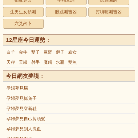
指紋算命
手相查詢
痣相圖解
生男生女預測
眼跳測吉凶
打噴嚏測吉凶
六爻占卜
12星座今日運勢：
白羊
金牛
雙子
巨蟹
獅子
處女
天秤
天蠍
射手
魔羯
水瓶
雙魚
今日網友夢境：
孕婦夢見屎
孕婦夢見抓兔子
孕婦夢見穿新鞋
孕婦夢見自己剪頭髮
孕婦夢見別人流血