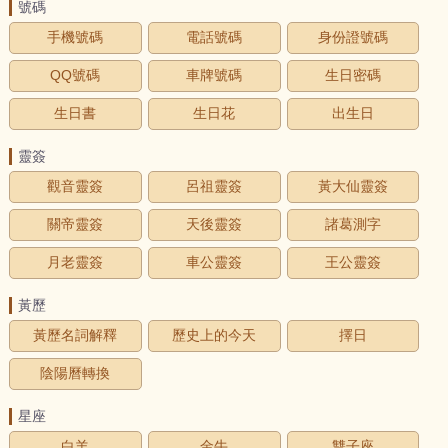
號碼
手機號碼
電話號碼
身份證號碼
QQ號碼
車牌號碼
生日密碼
生日書
生日花
出生日
靈簽
觀音靈簽
呂祖靈簽
黃大仙靈簽
關帝靈簽
天後靈簽
諸葛測字
月老靈簽
車公靈簽
王公靈簽
黃歷
黃歷名詞解釋
歷史上的今天
擇日
陰陽曆轉換
星座
白羊
金牛
雙子座