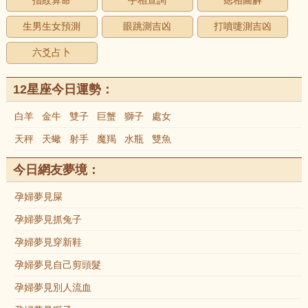
指紋算命
手相查詢
痣相圖解
生男生女預測
眼跳測吉凶
打噴嚏測吉凶
六爻占卜
12星座今日運勢：
白羊
金牛
雙子
巨蟹
獅子
處女
天秤
天蠍
射手
魔羯
水瓶
雙魚
今日網友夢境：
孕婦夢見屎
孕婦夢見抓兔子
孕婦夢見穿新鞋
孕婦夢見自己剪頭髮
孕婦夢見別人流血