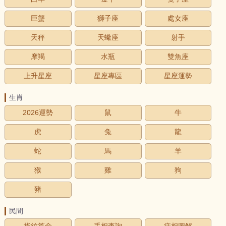
巨蟹
獅子座
處女座
天秤
天蠍座
射手
摩羯
水瓶
雙魚座
上升星座
星座專區
星座運勢
生肖
2026運勢
鼠
牛
虎
兔
龍
蛇
馬
羊
猴
雞
狗
豬
民間