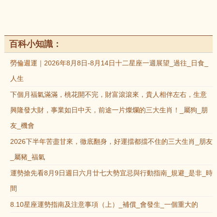
百科小知識：
勞倫週運｜2026年8月8日-8月14日十二星座一週展望_過往_日食_
人生
下個月福氣滿滿，桃花開不完，財富滾滾來，貴人相伴左右，生意
興隆發大財，事業如日中天，前途一片燦爛的三大生肖！_屬狗_朋
友_機會
2026下半年苦盡甘來，徹底翻身，好運擋都擋不住的三大生肖_朋友
_屬豬_福氣
運勢搶先看8月9日週日六月廿七大勢宜忌與行動指南_規避_是非_時
間
8.10星座運勢指南及注意事項（上）_補償_會發生_一個重大的