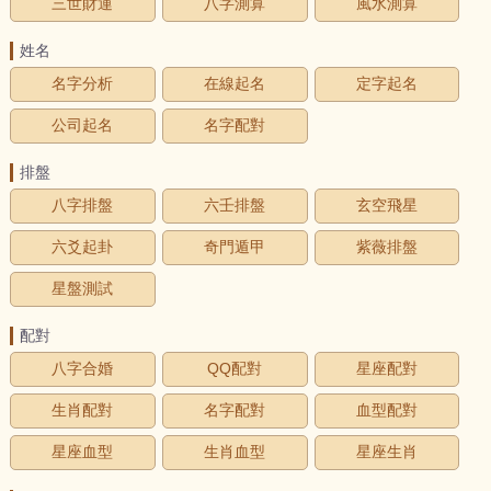
三世財運
八字測算
風水測算
姓名
名字分析
在線起名
定字起名
公司起名
名字配對
排盤
八字排盤
六壬排盤
玄空飛星
六爻起卦
奇門遁甲
紫薇排盤
星盤測試
配對
八字合婚
QQ配對
星座配對
生肖配對
名字配對
血型配對
星座血型
生肖血型
星座生肖