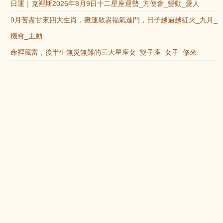
日運｜克裡斯2026年8月9日十二星座運勢_方便會_變動_愛人
9月苦盡甘來四大生肖，黴運散盡福氣進門，日子越過越紅火_九月_
機會_主動
命裡藏富，後半生無災無難的三大星座女_雙子座_女子_修來