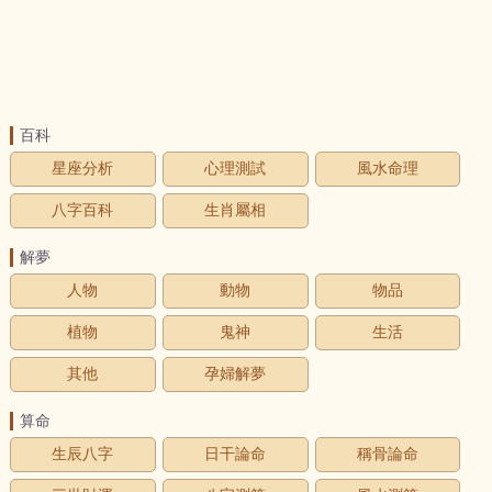
百科
星座分析
心理測試
風水命理
八字百科
生肖屬相
解夢
人物
動物
物品
植物
鬼神
生活
其他
孕婦解夢
算命
生辰八字
日干論命
稱骨論命