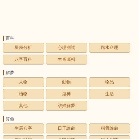
百科
星座分析
心理測試
風水命理
八字百科
生肖屬相
解夢
人物
動物
物品
植物
鬼神
生活
其他
孕婦解夢
算命
生辰八字
日干論命
稱骨論命