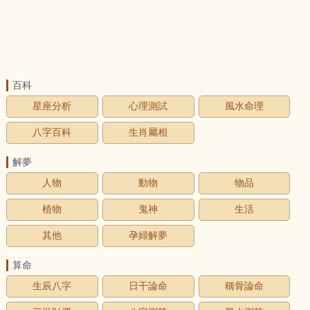
百科
星座分析
心理測試
風水命理
八字百科
生肖屬相
解夢
人物
動物
物品
植物
鬼神
生活
其他
孕婦解夢
算命
生辰八字
日干論命
稱骨論命