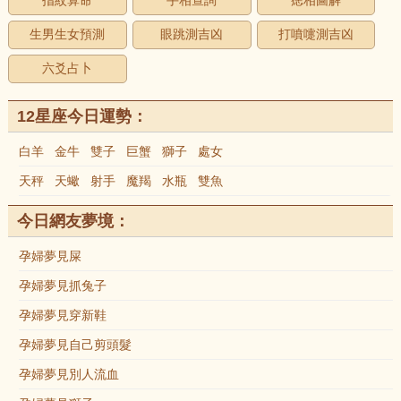
指紋算命
手相查詢
痣相圖解
生男生女預測
眼跳測吉凶
打噴嚏測吉凶
六爻占卜
12星座今日運勢：
白羊
金牛
雙子
巨蟹
獅子
處女
天秤
天蠍
射手
魔羯
水瓶
雙魚
今日網友夢境：
孕婦夢見屎
孕婦夢見抓兔子
孕婦夢見穿新鞋
孕婦夢見自己剪頭髮
孕婦夢見別人流血