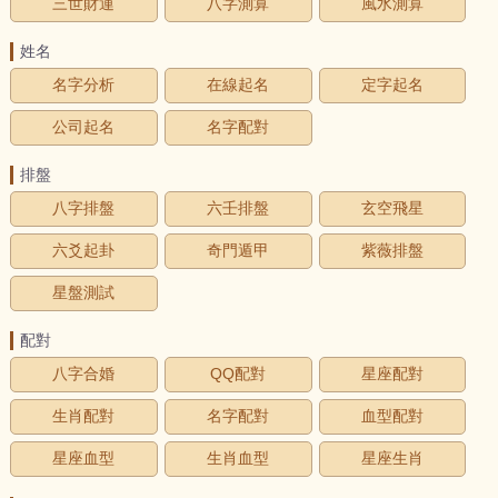
三世財運
八字測算
風水測算
姓名
名字分析
在線起名
定字起名
公司起名
名字配對
排盤
八字排盤
六壬排盤
玄空飛星
六爻起卦
奇門遁甲
紫薇排盤
星盤測試
配對
八字合婚
QQ配對
星座配對
生肖配對
名字配對
血型配對
星座血型
生肖血型
星座生肖