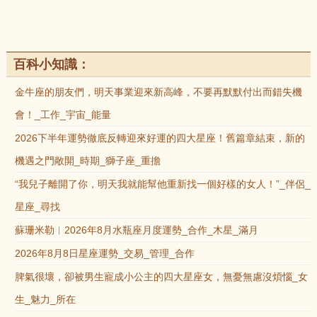
百科小知識：
金牛座的朋友們，明天事業迎來新高峰，不要再默默付出而錯失機
會！_工作_宇宙_能量
2026下半年運勢徹底反轉迎來好運的四大星座！舊篇章結束，新的
機遇之門敞開_時期_獅子座_重擔
“我兒子離開了你，明天我就能幫他重新找一個好樣的女人！”_伴侶_
星座_尋找
蘇珊米勒︱2026年8月水瓶座月度運勢_合作_木星_滿月
2026年8月8日星座運勢_交易_管理_合作
脾氣很壞，卻被男生寵成小公主的四大星座女，無憂無慮沒煩惱_女
生_魅力_所在