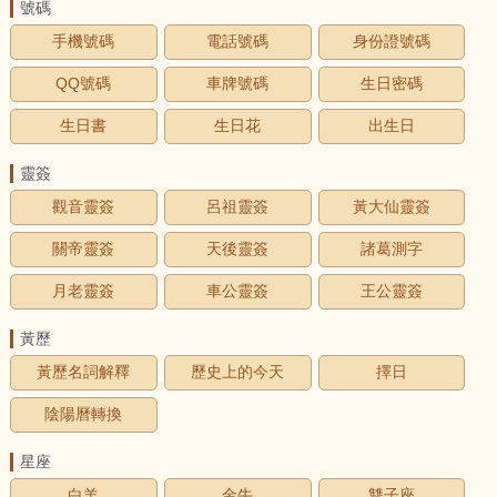
號碼
手機號碼
電話號碼
身份證號碼
QQ號碼
車牌號碼
生日密碼
生日書
生日花
出生日
靈簽
觀音靈簽
呂祖靈簽
黃大仙靈簽
關帝靈簽
天後靈簽
諸葛測字
月老靈簽
車公靈簽
王公靈簽
黃歷
黃歷名詞解釋
歷史上的今天
擇日
陰陽曆轉換
星座
白羊
金牛
雙子座