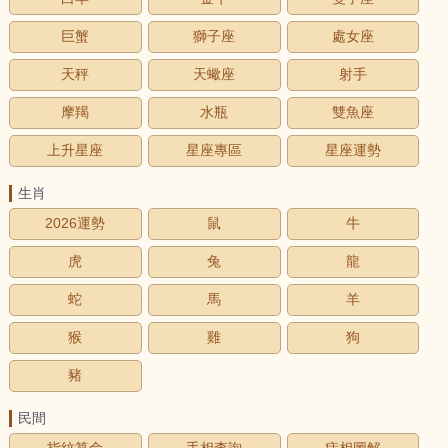
巨蟹
獅子座
處女座
天秤
天蠍座
射手
摩羯
水瓶
雙魚座
上升星座
星座專區
星座運勢
生肖
2026運勢
鼠
牛
虎
兔
龍
蛇
馬
羊
猴
雞
狗
豬
民間